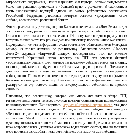
откровенного содержания, Элину Карякину, чья карьера, похоже складывается
более чем успешно, провожали в «большой путь» с размахом. В частности, в
честь новоявленной ведущей одного из самых рейтинговых телеканалов
Российской Федерации, участники, которые остались «достраивать» свою
любовь, организовали роскошный банкет.
Фанаты реалити-шоу утверждают, что Карякина вернулась на «Дом-2» лишь для
того, чтобы поддерживать с помощью эфиров интерес к собственной персоне.
Однако на деле оказалось, что телеканал ТНТ запускает новую передачу, вести
которую выпала честь как раз скандальной участнице проекта Элине Карякиной.
Подчеркнем, что эта информация стала достоянием общественности благодаря
одному из коллег девушки по реалити-шоу. Аналитики раздела «Новости
Дома-2» журнала «Биржевой лидер», подчеркивают, что, по мнению
почитателей Карякиной, новое телешоу на ТНТ при участии бывшей
«воспитанницы» реалити-шоу, которое по-прежнему собирает массу негативных
отзывов, обязательно будет востребованным среди зрителей. Почитатели
девушки называют среди ее основных качеств умение провоцировать
собеседников. По их мнению, именно эта черта сделает из девушки по фамилии
Карякина настоящую телезвезду. Отметим, что пока нет информации о том, как
реагируют на эту новость люди, не интересующиеся событиями на проекте
«Дом-2».
Напомним, что реалити-шоу, которое уже много лет идет в эфире ТНТ,
регулярно подогревает интерес публики новыми скандальными подробностями
из жизни участников. Так, например,
журнал «Биржевой лидер» писал
, что двое
участников проекта снова скандалят. Молодой человек, победивший в конкурсе
«Человек года», поругался со своей возлюбленной из-за выигрыша —
автомобиля Mazda 6. Как стало известно, участники проекта уговаривают
мужчину отказаться от заветной машины в пользу своей девушки, однако он
пока сопротивляется. Девушка «Человека года» также считает, что по меньшей
мере половина автомобиля полагается ей, ведь она помогла ему победить.