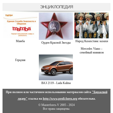
ЭНЦИКЛОПЕДИЯ
Мамба
Народ Казахстана: казахи
Орден Красной Звезды
Mercedes Viano –
семейный минивэн
Герцлия
ВАЗ 2119 - Lada Kalina
При полном или частичном использовании материалов сайта
"Биржевой
лидер"
ссылка на
http://www.profi-forex.org
обязательна.
© Masterforex-V 2005 - 2024
Все права защищены.