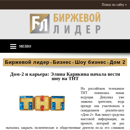
Поиск по сайту »
МЕНЮ
Биржевой лидер
Бизнес
Шоу бизнес
Дом 2
»
»
»
Дом-2 и карьера: Элина Карякина начала вести
шоу на ТНТ
На российском телеканале
ТНТ появилась новая
ведущая. Девушка уже
знакома зрителям, ведь
прежде она участвовала в
скандальном реалити-шоу
«Дом-2». Как пишут средства
массовой информации, на
проекте, который не раз
пытались закрыть политические и общественные деятели из-за его слишком