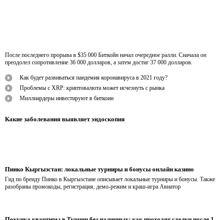
После последнего прорыва в $35 000 Биткойн начал очередное ралли. Сначала он
преодолел сопротивление 36 000 долларов, а затем достиг 37 000 долларов.
Как будет развиваться пандемия коронавируса в 2021 году?
Проблемы с XRP: криптовалюта может исчезнуть с рынка
Миллиардеры инвестируют в биткоин
Какие заболевания выявляет эндоскопия
Пинко Кыргызстан: локальные турниры и бонусы онлайн казино
Гид по бренду Пинко в Кыргызстане описывает локальные турниры и бонусы. Также
разобраны промокоды, регистрация, демо-режим и краш-игра Авиатор
Покупка квартиры в Турции без наличных: как проходят сделки после 1