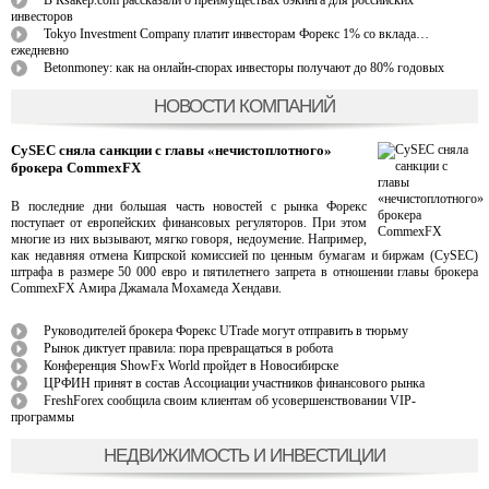
В Кsakep.com рассказали о преимуществах бэкинга для российских
инвесторов
Tokyo Investment Company платит инвесторам Форекс 1% со вклада…
ежедневно
Betonmoney: как на онлайн-спорах инвесторы получают до 80% годовых
НОВОСТИ КОМПАНИЙ
CySEC сняла санкции с главы «нечистоплотного»
брокера CommexFX
В последние дни большая часть новостей с рынка Форекс
поступает от европейских финансовых регуляторов. При этом
многие из них вызывают, мягко говоря, недоумение. Например,
как недавняя отмена Кипрской комиссией по ценным бумагам и биржам (CySEC)
штрафа в размере 50 000 евро и пятилетнего запрета в отношении главы брокера
CommexFX Амира Джамала Мохамеда Хендави.
Руководителей брокера Форекс UTrade могут отправить в тюрьму
Рынок диктует правила: пора превращаться в робота
Конференция ShowFx World пройдет в Новосибирске
ЦРФИН принят в состав Ассоциации участников финансового рынка
FreshForex сообщила своим клиентам об усовершенствовании VIP-
программы
НЕДВИЖИМОСТЬ И ИНВЕСТИЦИИ