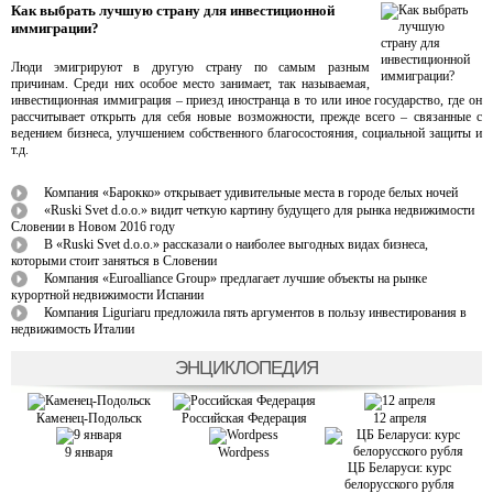
Как выбрать лучшую страну для инвестиционной
иммиграции?
Люди эмигрируют в другую страну по самым разным
причинам. Среди них особое место занимает, так называемая,
инвестиционная иммиграция – приезд иностранца в то или иное государство, где он
рассчитывает открыть для себя новые возможности, прежде всего – связанные с
ведением бизнеса, улучшением собственного благосостояния, социальной защиты и
т.д.
Компания «Барокко» открывает удивительные места в городе белых ночей
«Ruski Svet d.o.o.» видит четкую картину будущего для рынка недвижимости
Словении в Новом 2016 году
В «Ruski Svet d.o.o.» рассказали о наиболее выгодных видах бизнеса,
которыми стоит заняться в Словении
Компания «Euroalliance Group» предлагает лучшие объекты на рынке
курортной недвижимости Испании
Компания Liguriaru предложила пять аргументов в пользу инвестирования в
недвижимость Италии
ЭНЦИКЛОПЕДИЯ
Каменец-Подольск
Российская Федерация
12 апреля
9 января
Wordpess
ЦБ Беларуси: курс
белорусского рубля