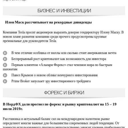
БИЗНЕС И ИНВЕСТИЦИИ
Илон Маск рассчитывает на рекордные дивиденды
Компания Tesla просит акционеров выразить доверие гендиректору Илону Маску. В
новом плане развития компании среди прочего предусмотрены крупные
премиальные для руководителя Tesla.
В чем отличие особняка от виллы или сколько стоит американская мечта
Беспрерывный рост криптовалют как возможность для инвестора
Первым клиентом «Альпари Форекс» стал чемпион мира по быстрым
шахматам
Павел Крымов о новом облике венчурного инвестирования
Prime Broker запускает эру инвестиционного трейдинга
ФОРЕКС И БИРЖИ
В НордФХ дали прогноз по форекс и рынку криптовалют на 15 – 19
июля 2019г.
Расстановка и актуальный баланс сил на международном валютном рынке
определяют многие важные для большинства современных людей тенденции. От
точности использованного прогноза непосредственно зависит уровень прибыльности