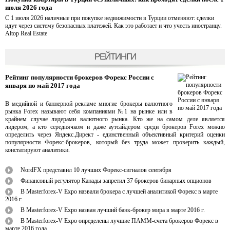
июля 2026 года
С 1 июля 2026 наличные при покупке недвижимости в Турции отменяют: сделки
идут через систему безопасных платежей. Как это работает и что учесть иностранцу.
Altop Real Estate
РЕЙТИНГИ
Рейтинг популярности брокеров Форекс России с
января по май 2017 года
В медийной и баннерной рекламе многие брокеры валютного
рынка Forex называют себя компаниями №1 на рынке или в
крайнем случае лидерами валютного рынка. Кто же на самом деле является
лидером, а кто середнячком и даже аутсайдером среди брокеров Forex можно
определить через Яндекс.Директ - единственный объективный критерий оценки
популярности Форекс-брокеров, который без труда может проверить каждый,
констатируют аналитики.
NordFX представил 10 лучших Форекс-сигналов сентября
Финансовый регулятор Канады запретил 37 брокеров бинарных опционов
В Masterforex-V Expo назвали брокера с лучшей аналитикой Форекс в марте
2016 г.
В Masterforex-V Expo назван лучший банк-брокер мира в марте 2016 г.
В Masterforex-V Expo определены лучшие ПАММ-счета брокеров Форекс в
марте 2016 года