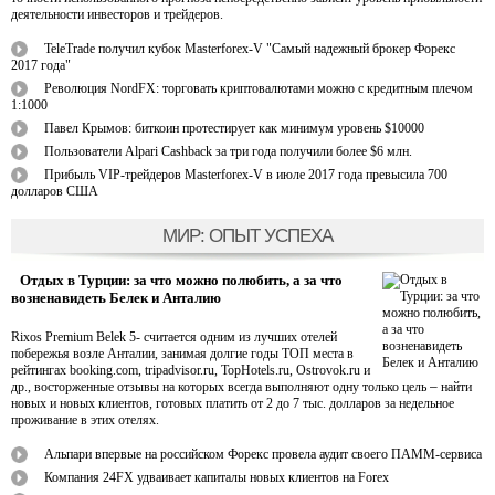
деятельности инвесторов и трейдеров.
TeleTrade получил кубок Masterforex-V "Самый надежный брокер Форекс
2017 года"
Революция NordFX: торговать криптовалютами можно с кредитным плечом
1:1000
Павел Крымов: биткоин протестирует как минимум уровень $10000
Пользователи Alpari Cashback за три года получили более $6 млн.
Прибыль VIP-трейдеров Masterforex-V в июле 2017 года превысила 700
долларов США
МИР: ОПЫТ УСПЕХА
Отдых в Турции: за что можно полюбить, а за что
возненавидеть Белек и Анталию
Rixos Premium Belek 5- считается одним из лучших отелей
побережья возле Анталии, занимая долгие годы ТОП места в
рейтингах booking.com, tripadvisor.ru, TopHotels.ru, Ostrovok.ru и
др., восторженные отзывы на которых всегда выполняют одну только цель
–
найти
новых и новых клиентов, готовых платить от 2 до 7 тыс. долларов за недельное
проживание в этих отелях.
Альпари впервые на российском Форекс провела аудит своего ПАММ-сервиса
Компания 24FX удваивает капиталы новых клиентов на Forex