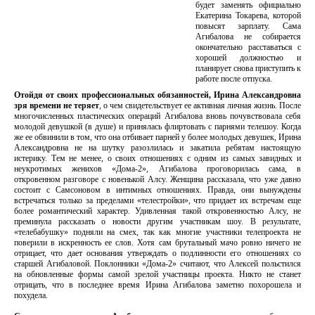
будет заменять официально
Екатерина Токарева, которой
повысят зарплату. Сама
Агибалова не собирается
окончательно расставаться с
хорошей должностью и
планирует снова приступить к
работе после отпуска.
Отойдя от своих профессиональных обязанностей, Ирина Александровна
зря времени не теряет
, о чем свидетельствует ее активная личная жизнь. После
многочисленных пластических операций Агибалова вновь почувствовала себя
молодой девушкой (в душе) и принялась флиртовать с парнями телешоу. Когда
же ее обвинили в том, что она отбивает парней у более молодых девушек, Ирина
Александровна не на шутку разозлилась и закатила ребятам настоящую
истерику. Тем не менее, о своих отношениях с одним из самых завидных и
неукротимых женихов «Дома-2», Агибалова проговорилась сама, в
откровенном разговоре с новенькой Алсу. Женщина рассказала, что уже давно
состоит с Самсоновом в интимных отношениях. Правда, они вынуждены
встречаться только за пределами «телестройки», что придает их встречам еще
более романтический характер. Удивленная такой откровенностью Алсу, не
преминула рассказать о новости другим участникам шоу. В результате,
«телебабушку» подняли на смех, так как многие участники телепроекта не
поверили в искренность ее слов. Хотя сам брутальный мачо ровно ничего не
отрицает, что дает основания утверждать о подлинности его отношениях со
старшей Агибаловой. Поклонники «Дома-2» считают, что Алексей польстился
на обновленные формы самой зрелой участницы проекта. Никто не станет
отрицать, что в последнее время Ирина Агибалова заметно похорошела и
похудела.