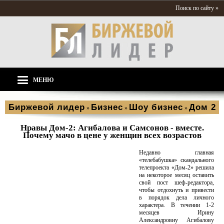
Поиск по сайту »
МЕНЮ
Биржевой лидер
Бизнес
Шоу бизнес
Дом 2
»
»
»
Нравы Дом-2: Агибалова и Самсонов - вместе.
Почему мачо в цене у женщин всех возрастов
Недавно главная
«телебабушка» скандального
телепроекта «Дом-2» решила
на некоторое месяц оставить
свой пост шеф-редактора,
чтобы отдохнуть и привести
в порядок дела личного
характера. В течении 1-2
месяцев Ирину
Александровну Агибалову