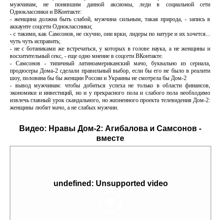
мужчинам, не понявшим данной аксиомы, леди в социальной сети
Одноклассники и ВКонтакте:
- женщина должна быть слабой, мужчина сильным, такая природа, - запись в
аккаунте соцсети Одноклассники;
- с такими, как Самсонов, не скучно, они ярки, лидеры по натуре и их хочется...
чуть чуть исправить;
- не с ботаниками же встречаться, у которых в голове наука, а не женщины и
восхитительный секс, - еще одно мнение в соцсети ВКонтакте.
- Самсонов - типичный латиноамериканский мачо, буквально из сериала,
продюсеры Дома-2 сделали правильный выбор, если бы его не было в реалити
шоу, половина бы бы женщин России и Украины не смотрела бы Дом-2
- вывод мужчинам: чтобы добиться успеха не только в области финансов,
экономики и инвестиций, но и у прекрасного пола и слабого пола необходимо
извлечь главный урок скандального, но жизненного проекта телевидения Дом-2:
женщины любят мачо, а не слабых мужчин.
Видео:
Нравы Дом-2: Агибалова и Самсонов -
вместе
undefined: Unsupported video