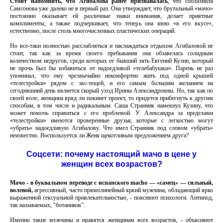
Стоит напомнить, что Агибалова ранее признавалась
, что соблазнила
Самсонова уже далеко не в первый раз. Она утверждает, что брутальный «мачо»
постоянно оказывает ей различные знаки внимания, делает приятные
комплименты, а также подчеркивает, что теперь она явно «в его вкусе»,
естественно, после столь многочисленных пластических операций.
Но все-таки полностью расслабляться и наслаждаться отдыхом Агибаловой не
стоит, так как за время своего пребывания она обзавелась солидным
количеством недругов, среди которых ее бывший зять Евгений Кузин, который
не прочь был бы избавиться от надоедливой «телебабушки». Парень не раз
упоминал, что ему чрезвычайно некомфортно жить под одной крышей
«телестройки» рядом с экс-тещей, и его самым большим желанием на
сегодняшний день является скорый уход Ирины Александровны. Но, так как по
своей воле, женщина вряд ли покинет проект, то придется прибегнуть к другим
способам, в том числе и радикальным. Саша Странник намекнул Кузину, что
может помочь справиться с его проблемой. У Александра за пределами
«телестройки» имеются проверенные друзья, которые с легкостью могут
«убрать» надоедливую Агибалову. Что имел Странник под словом «убрать»
неизвестно. Воспользуется ли Женя щекотливым предложением друга?
Соцсети: почему настоящий мачо в цене у
женщин всех возрастов?
Мачо - в буквальном переводе с испанского macho — «самец» — сильный,
волевой,
агрессивный, часто прямолинейный яркий мужчина, обладающий ярко
выраженной сексуальной привлекательностью, - поясняют психологи. Антипод,
так называемых, "ботаников".
Именно такие мужчины и нравятся женщинам всех возрастов, - объясняют