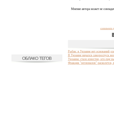
Мнение автора может не совпадат
comments 
Рыбак: в Украине нет оснований дл
В Украине начался самороспуск ме
ОБЛАКО ТЕГОВ
Украина: стало известно, кто еще в
Фракция "регионалов" расколется, в