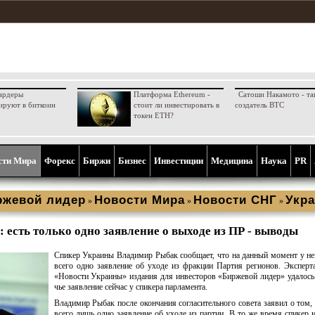
ардеры
Платформа Ethereum -
Сатоши Накамото - та
ируют в биткоин
стоит ли инвестировать в
создатель BTC
токен ETH?
сти Мира
Форекс
Биржи
Бизнес
Инвестиции
Медицина
Наука
PR
ржевой лидер
Новости Мира
Новости СНГ
Укра
»
»
»
 есть только одно заявление о выходе из ПР - выводы
Спикер Украины Владимир Рыбак сообщает, что на данный момент у не
всего одно заявление об уходе из фракции Партия регионов. Эксперт
«Новости Украины» издания для инвесторов «Биржевой лидер» удалось
чье заявление сейчас у спикера парламента.
Владимир Рыбак после окончания согласительного совета заявил о том, 
всего лишь одно заявление об уходе из партии. В то же время спикер 