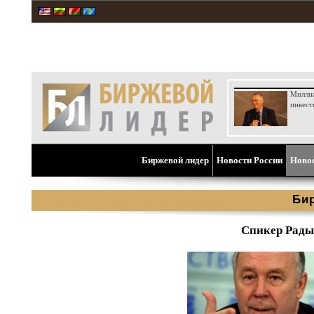
Милли
инвест
Биржевой лидер
Новости России
Ново
Би
Спикер Рады: