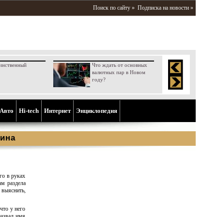
Поиск по сайту »
Подписка на новости »
инственный
Что ждать от основных
валютных пар в Новом
году?
Aвто
Hi-tech
Интернет
Энциклопедия
ина
го в руках
ам раздела
 выяснить,
что у него
назвал имя