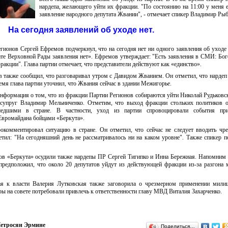
нардепа, желающего уйти их фракции. "По состоянию на 11:00 у меня е
заявление народного депутата Жвании", - отмечает спикер Владимир Рыб
На сегодня заявлений об уходе нет.
ионов Сергей Ефремов подчеркнул, что на сегодня нет ни одного заявления об уходе 
ате Верховной Рады заявления нет». Ефремов утверждает: "Есть заявления в СМИ: Бог
ракции". Глава партии отмечает, что представители действуют как «единство».
 также сообщил, что разговаривал утром с Давидом Жванием. Он отметил, что нардеп
емя глава партии уточнил, что Жвания сейчас в здании Межигорье.
формация о том, что из фракции Партии Регионов собираются уйти Николай Рудьковс
 супруг Владимир Мельниченко. Отметим, что выход фракции стольких политиков о
едшими в стране. В частности, уход из партии спровоцировали события при
 Евромайдана бойцами «Беркута».
комментировал ситуацию в стране. Он отметил, что сейчас не следует вводить чр
етил: "На сегодняшний день не рассматривалось ни на каком уровне". Также спикер п
ов «Беркута» осудили также нардепы ПР Сергей Тигипко и Инна Бережная. Напомним 
предположил, что около 20 депутатов уйдут из действующей фракции из-за разгона 
ая к власти Валерия Лутковская также заговорила о чрезмерном применении мили
ы на совете потребовали привлечь к ответственности главу МВД Виталия Захарченко.
етросян Эрмине
Поделиться…