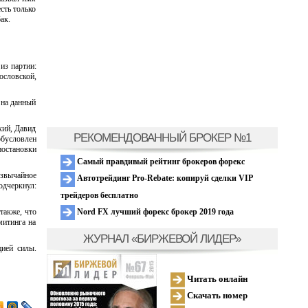
сть только
ак.
из партии:
ословской,
 на данный
кий, Давид
РЕКОМЕНДОВАННЫЙ БРОКЕР №1
бусловлен
остановки
Самый правдивый рейтинг брокеров форекс
езвычайное
Автотрейдинг Pro-Rebate: копируй сделки VIP
одчеркнул:
трейдеров бесплатно
Nord FX лучший форекс брокер 2019 года
также, что
митинга на
ЖУРНАЛ «БИРЖЕВОЙ ЛИДЕР»
цией силы.
Читать онлайн
Скачать номер