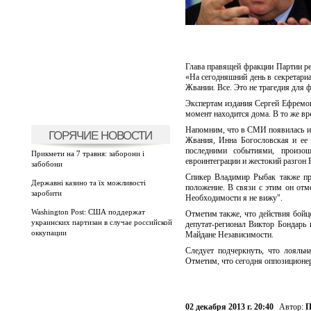
Глава правящей фракции Партии рег
«На сегодняшний день в секретари
Жвании. Все. Это не трагедия для ф
Экспертам издания Сергей Ефремов
момент находится дома. В то же вр
Напомним, что в СМИ появилась ин
ГОРЯЧИЕ НОВОСТИ
Жвания, Инна Богословская и ее
последними событиями, произош
Прикмети на 7 травня: заборони і
евроинтеграции и жестокий разгон
забобони
Спикер Владимир Рыбак также про
Державні казино та їх можливості
положение. В связи с этим он отм
заробити
Необходимости я не вижу".
Washington Post: США поддержат
Отметим также, что действия бойц
украинских партизан в случае российской
депутат-регионал Виктор Бондарь 
оккупации
Майдане Независимости.
Следует подчеркнуть, что лояльн
Отметим, что сегодня оппозиционер
02 декабря 2013 г. 20:40
Автор:
П