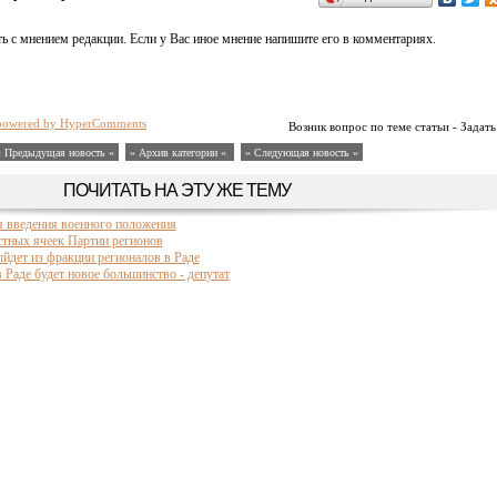
ь с мнением редакции. Если у Вас иное мнение напишите его в комментариях.
powered by HyperComments
Возник вопрос по теме статьи - Задать
« Предыдущая новость «
» Архив категории «
» Следующая новость »
ПОЧИТАТЬ НА ЭТУ ЖЕ ТЕМУ
я введения военного положения
стных ячеек Партии регионов
ыйдет из фракции регионалов в Раде
 Раде будет новое большинство - депутат