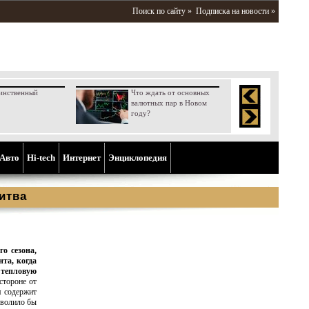
Поиск по сайту »
Подписка на новости »
инственный
Что ждать от основных
валютных пар в Новом
году?
Aвто
Hi-tech
Интернет
Энциклопедия
итва
о сезона,
та, когда
тепловую
стороне от
я содержит
зволило бы