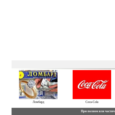
Ломбард
Cоca-Cоla
При полном или частич