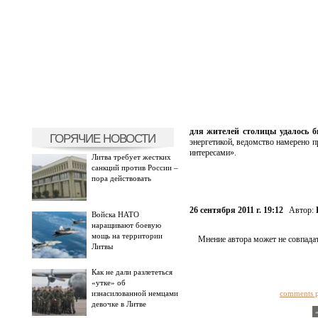
для жителей столицы удалось б
ГОРЯЧИЕ НОВОСТИ
энергетикой, ведомство намерено 
интересами».
Литва требует жестких
санкций против России –
пора действовать
26 сентября 2011 г. 19:12
Автор:
Войска НАТО
наращивают боевую
мощь на территории
Мнение автора может не совпадат
Литвы
Как не дали разлететься
«утке» об
изнасилованной немцами
comments 
девочке в Литве