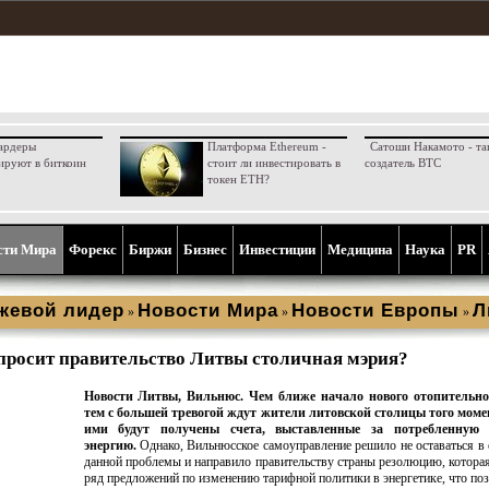
ардеры
Платформа Ethereum -
Сатоши Накамото - та
ируют в биткоин
стоит ли инвестировать в
создатель BTC
токен ETH?
сти Мира
Форекс
Биржи
Бизнес
Инвестиции
Медицина
Наука
PR
жевой лидер
Новости Мира
Новости Европы
Л
»
»
»
просит правительство Литвы столичная мэрия?
Новости Литвы, Вильнюс. Чем ближе начало нового отопительног
тем с большей тревогой ждут жители литовской столицы того момен
ими будут получены счета, выставленные за потребленную 
энергию.
Однако, Вильнюсское самоуправление решило не оставаться в 
данной проблемы и направило правительству страны резолюцию, котора
ряд предложений по изменению тарифной политики в энергетике, что по