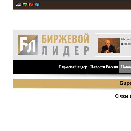
Милли
инвест
Биржевой лидер
Новости России
Ново
Бир
О чем 