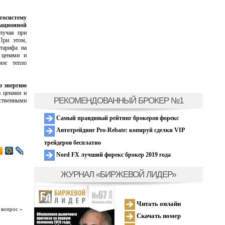
осистему
ационной
лучая при
При этом,
 тарифа на
 ценами и
ное тепло
ю энергию
а ценами и
РЕКОМЕНДОВАННЫЙ БРОКЕР №1
ественными
Самый правдивый рейтинг брокеров форекс
Автотрейдинг Pro-Rebate: копируй сделки VIP
трейдеров бесплатно
Nord FX лучший форекс брокер 2019 года
ЖУРНАЛ «БИРЖЕВОЙ ЛИДЕР»
Читать онлайн
 вопрос »
Скачать номер