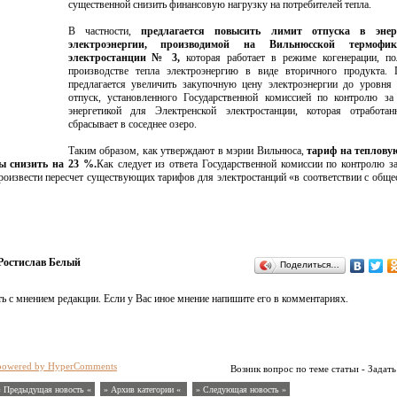
существенной снизить финансовую нагрузку на потребителей тепла.
В частности,
предлагается повысить лимит отпуска в энерг
электроэнергии, производимой на Вильнюсской термофик
электростанции № 3,
которая работает в режиме когенерации, по
производстве тепла электроэнергию в виде вторичного продукта. 
предлагается увеличить закупочную цену электроэнергии до уровня
отпуск, установленного Государственной комиссией по контролю за
энергетикой для Электренской электростанции, которая отработан
сбрасывает в соседнее озеро.
Таким образом, как утверждают в мэрии Вильнюса,
тариф на теплову
ы снизить на 23 %.
Как следует из ответа Государственной комиссии по контролю з
произвести пересчет существующих тарифов для электростанций «в соответствии с общ
Ростислав Белый
Поделиться…
ь с мнением редакции. Если у Вас иное мнение напишите его в комментариях.
powered by HyperComments
Возник вопрос по теме статьи - Задать
« Предыдущая новость «
» Архив категории «
» Следующая новость »