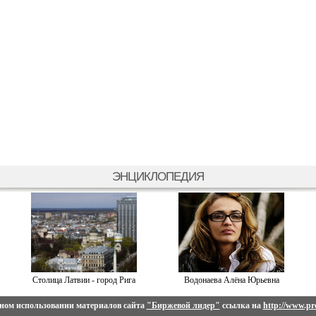
ЭНЦИКЛОПЕДИЯ
Столица Латвии - город Рига
Водонаева Алёна Юрьевна
ном использовании материалов сайта
"Биржевой лидер"
ссылка на
http://www.pro