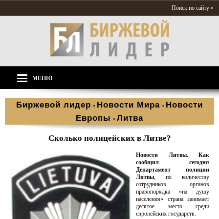
Поиск по сайту »
МЕНЮ
Биржевой лидер
Новости Мира
Новости
»
»
Европы
Литва
»
Сколько полицейских в Литве?
Новости Литвы. Как
сообщил сегодня
Департамент полиции
Литвы
, по количеству
сотрудников органов
правопорядка «на душу
населения» страна занимает
десятое место среди
европейских государств.