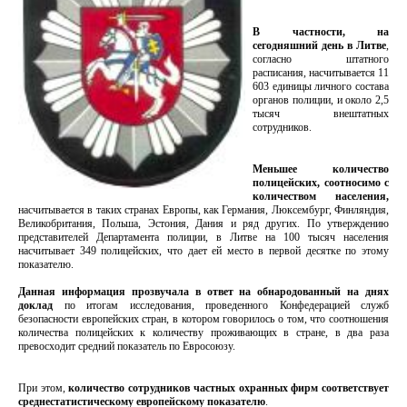
В частности, на
сегодняшний день в Литве
,
согласно штатного
расписания, насчитывается 11
603 единицы личного состава
органов полиции, и около 2,5
тысяч внештатных
сотрудников.
Меньшее количество
полицейских, соотносимо с
количеством населения,
насчитывается в таких странах Европы, как Германия, Люксембург, Финляндия,
Великобритания, Польша, Эстония, Дания и ряд других. По утверждению
представителей Департамента полиции, в Литве на 100 тысяч населения
насчитывает 349 полицейских, что дает ей место в первой десятке по этому
показателю.
Данная информация прозвучала в ответ на обнародованный на днях
доклад
по итогам исследования, проведенного Конфедерацией служб
безопасности европейских стран, в котором говорилось о том, что соотношения
количества полицейских к количеству проживающих в стране, в два раза
превосходит средний показатель по Евросоюзу.
При этом,
количество сотрудников частных охранных фирм соответствует
среднестатистическому европейскому показателю
.