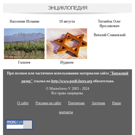
ЭНЦИКЛОПЕДИЯ
Население Испании
19 августа
Тягнибок Олег
Ярославович
Виталий Славянский
Галилея
Иудаизм
При полном или частичном использовании материалов сайта
"Биржевой
лидер"
ссылка на
http://www.profi-forex.org
обязательна.
© Masterforex-V 2005 - 2024
Все права защищены.
О сайте
Реклама на сайте
Партнерам
Авторам
Наши
контакты