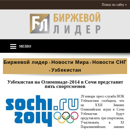
Поиск по сайту »
МЕНЮ
Биржевой лидер
Новости Мира
Новости СНГ
»
»
Узбекистан
»
Узбекистан на Олимпиаде-2014 в Сочи представят
пять спортсменов
29 января пресс-служба НОК
Узбекистана сообщила, что
на XXII Зимних
Олимпийских играх в Сочи
Узбекистан будут
представлять три спортсмена.
Участвовать в XI
Паралимпийских зимних