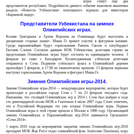
играх станут еще два
представителя республики. Подробности данного события выясняли аналитики
раздела «Новости Узбекистана» популярного журнала для инвесторов
«Биржевой лидер».
Представители Узбекистана на зимних
Олимпийских играх.
Ксения Григорьева и Артем Воронов на Олимпиаде будут выступать в
дисциплине «горные лыжи». Миша Ге примет участие в фигурном катании.
Среди паралимпийцев будут горнолыжник Рамиль Гаязов и сноубордист
Евгении Слепов. Согласно данным НОК Узбекистана, делегация страны на
предстоящих Олимпийских играх будет состоять из одиннадцати человек. 3
февраля во главе с Баходиром Хусанходжаевым узбекская делегация
отправится в Сочи. Поднятие узбекского флага в Олимпийской деревне
произойдет 5 февраля, в 17.00 по ташкентскому времени. 13 февраля первыми
выступят горнолыжник Артем Воронов и фигурист Миша Ге.
Зимние Олимпийские игры-2014.
Зимние Олимпийские игры-2014 — международное мероприятие, которое будет
происходит в российском городе Сочи с 7 по 23 февраля текущего года.
Напомним, что столицей Олимпийских игр в 2014 г. Сочи был выбран в ходе
сто девятнадцатой сессии МОК в Гватемале 4 июля 2007 года. Стоит отметить,
что в Российской Федерации это уже вторые Олимпийские игры. Первые
Олимпийские игры в этой стране прошли в Москве в 1980 году. Организацией
зимних Олимпийских и Паралимпийских игр-2014 занимается Оргкомитет
«Сочи-2014».
1 марта 2010 года на мероприятии закрытия зимних Олимпийских игр-2010
президент МОК Жак Рогге отдал олимпийский флаг Анатолию Пахомову, мэру