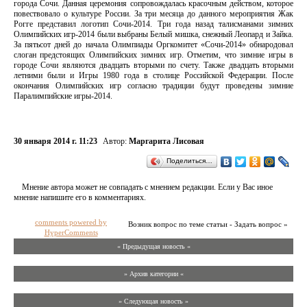
города Сочи. Данная церемония сопровождалась красочным действом, которое
повествовало о культуре России. За три месяца до данного мероприятия Жак
Рогге представил логотип Сочи-2014. Три года назад талисманами зимних
Олимпийских игр-2014 были выбраны Белый мишка, снежный Леопард и Зайка.
За пятьсот дней до начала Олимпиады Оргкомитет «Сочи-2014» обнародовал
слоган предстоящих Олимпийских зимних игр. Отметим, что зимние игры в
городе Сочи являются двадцать вторыми по счету. Также двадцать вторыми
летними были и Игры 1980 года в столице Российской Федерации. После
окончания Олимпийских игр согласно традиции будут проведены зимние
Паралимпийские игры-2014.
30 января 2014 г. 11:23
Автор:
Маргарита Лисовая
Поделиться…
Мнение автора может не совпадать с мнением редакции. Если у Вас иное
мнение напишите его в комментариях.
comments powered by
Возник вопрос по теме статьи - Задать вопрос »
HyperComments
« Предыдущая новость «
» Архив категории «
» Следующая новость »