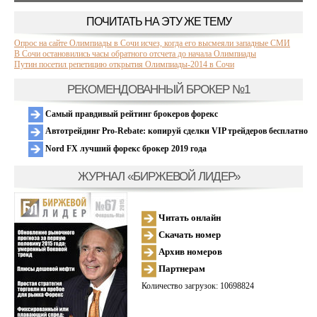
ПОЧИТАТЬ НА ЭТУ ЖЕ ТЕМУ
Опрос на сайте Олимпиады в Сочи исчез, когда его высмеяли западные СМИ
В Сочи остановились часы обратного отсчета до начала Олимпиады
Путин посетил репетицию открытия Олимпиады-2014 в Сочи
РЕКОМЕНДОВАННЫЙ БРОКЕР №1
Самый правдивый рейтинг брокеров форекс
Автотрейдинг Pro-Rebate: копируй сделки VIP трейдеров бесплатно
Nord FX лучший форекс брокер 2019 года
ЖУРНАЛ «БИРЖЕВОЙ ЛИДЕР»
Читать онлайн
Скачать номер
Архив номеров
Партнерам
Количество загрузок: 10698824