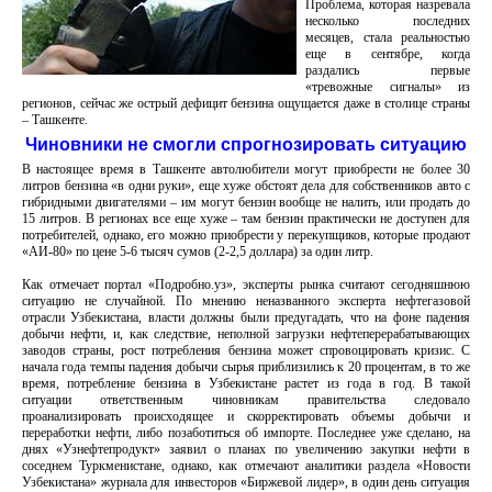
Проблема, которая назревала
несколько последних
месяцев, стала реальностью
еще в сентябре, когда
раздались первые
«тревожные сигналы» из
регионов, сейчас же острый дефицит бензина ощущается даже в столице страны
– Ташкенте.
Чиновники не смогли спрогнозировать ситуацию
В настоящее время в Ташкенте автолюбители могут приобрести не более 30
литров бензина «в одни руки», еще хуже обстоят дела для собственников авто с
гибридными двигателями – им могут бензин вообще не налить, или продать до
15 литров. В регионах все еще хуже – там бензин практически не доступен для
потребителей, однако, его можно приобрести у перекупщиков, которые продают
«АИ-80» по цене 5-6 тысяч сумов (2-2,5 доллара) за один литр.
Как отмечает портал «Подробно.уз», эксперты рынка считают сегодняшнюю
ситуацию не случайной. По мнению неназванного эксперта нефтегазовой
отрасли Узбекистана, власти должны были предугадать, что на фоне падения
добычи нефти, и, как следствие, неполной загрузки нефтеперерабатывающих
заводов страны, рост потребления бензина может спровоцировать кризис. С
начала года темпы падения добычи сырья приблизились к 20 процентам, в то же
время, потребление бензина в Узбекистане растет из года в год. В такой
ситуации ответственным чиновникам правительства следовало
проанализировать происходящее и скорректировать объемы добычи и
переработки нефти, либо позаботиться об импорте. Последнее уже сделано, на
днях «Узнефтепродукт» заявил о планах по увеличению закупки нефти в
соседнем Туркменистане, однако, как отмечают аналитики раздела «Новости
Узбекистана» журнала для инвесторов «Биржевой лидер», в один день ситуация