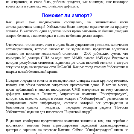
не исправится, и, стало быть, узбекам придется, как минимум, еще некоторое
время жить в условиях жесточайшего дефицита.
Поможет ли импорт?
Как ранее уже неоднократно сообщалось, на значительной части
автозаправочных станций Узбекистана было введено ограничение на продажу
топлива. В частности один водитель имеет право заправить не больше двадцати
литров бензина, а на некоторых и вовсе не больше десяти литров.
Отмечатеся, что вместе с этим в стране было существенно увеличено количество
автозаправщиков, которые нисколько не задумываясь предлагали водителям
топливо по поистине космической стоимости – 2500 узбекских сумов, что
примерно 0,9 доллара США за один литр АИ-80, вместо 1645 сум. Впервые в
истории республики стоимость поднялась до столь высокой отметки в августе
текущего года, на заправках сети UzGazOil. Как раз тогда столицу Узбекистана и
накрыл новый бензиновый кризис.
Позднее очереди на многих автозаправочных станциях стали круглосуточными,
потому как объем поставок сократился практически вдвое. В тот же месяц,
после публикаций в многих иностранных СМИ материалов на тему сильного
дефицита топлива в Ташкенте, Акционерная компания “Узнефтепродукт“,
которая как известно входит в состав холдинга “Узбекнефтегаз“, разместила на
официальном сайте информацию, согласно которой все утверждения о
бензиновом кризисе – неправда, - передают эксперты раздела “Новости
Узбекистана“ издания для инвесторов “Биржевой лидер“.
В данном сообщении представители компании заявили о том, что перебои с
поставками топлива были спровоцированы задержкой железнодорожных
цистерн с горючим на перевале Камчик. Сейчас “Узнефтепродукт“ никак не