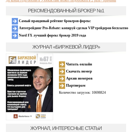
До конца года бензин в Узбекистане может подорожать в 2 раза - причины
РЕКОМЕНДОВАННЫЙ БРОКЕР №1
Самый правдивый рейтинг брокеров форекс
Автотрейдинг Pro-Rebate: копируй сделки VIP трейдеров бесплатно
Nord FX лучший форекс брокер 2019 года
ЖУРНАЛ «БИРЖЕВОЙ ЛИДЕР»
Читать онлайн
Скачать номер
Архив номеров
Партнерам
Количество загрузок: 10698824
ЖУРНАЛ, ИНТЕРЕСНЫЕ СТАТЬИ