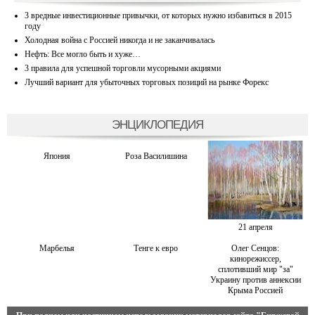
3 вредные инвестиционные привычки, от которых нужно избавиться в 2015
году
Холодная война с Россией никогда и не заканчивалась
Нефть: Все могло быть и хуже…
3 правила для успешной торговли мусорными акциями
Лучший вариант для убыточных торговых позиций на рынке Форекс
ЭНЦИКЛОПЕДИЯ
Япония
Роза Василишина
21 апреля
Марбелья
Тенге к евро
Олег Сенцов:
кинорежиссер,
сплотивший мир "за"
Украину против аннексии
Крыма Россией