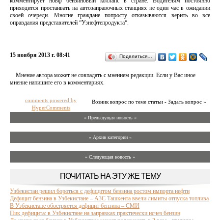
комментирует новф бензиновый коллапс в стране. Водителям постоянно
приходится простаивать на автозаправочных станциях не один час в ожидании
своей очереди. Многие граждане попросту отказываются верить во все
оправдания представителей “Узнефтепродукта“.
15 ноября 2013 г. 08:41
Поделиться…
Мнение автора может не совпадать с мнением редакции. Если у Вас иное
мнение напишите его в комментариях.
comments powered by
Возник вопрос по теме статьи - Задать вопрос »
HyperComments
« Предыдущая новость «
» Архив категории «
» Следующая новость »
ПОЧИТАТЬ НА ЭТУ ЖЕ ТЕМУ
Узбекистан решил бороться с дефицитом бензина ростом импорта нефти
Дефицит бензина в Узбекистане – АЗС Ташкента ввели лимиты отпуска топлива
В Узбекистане обостряется дефицит бензина – СМИ
Пик дефицита: в Узбекистане на заправках практически исчез бензин