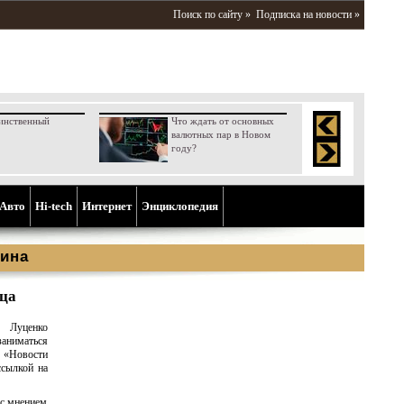
Поиск по сайту »
Подписка на новости »
инственный
Что ждать от основных
валютных пар в Новом
году?
Aвто
Hi-tech
Интернет
Энциклопедия
ина
тца
 Луценко
заниматься
 «Новости
ссылкой на
 с мнением