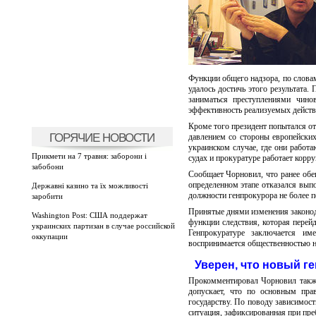
Функции общего надзора, по словам
удалось достичь этого результата
заниматься преступлениями чино
эффективность реализуемых действ
Кроме того президент попытался о
ГОРЯЧИЕ НОВОСТИ
давлением со стороны европейских
украинском случае, где они работ
Прикмети на 7 травня: заборони і
судах и прокуратуре работает корр
забобони
Сообщает Чорновил, что ранее обе
определенном этапе отказался вып
Державні казино та їх можливості
должности генпрокурора не более п
заробити
Принятые днями изменения законода
Washington Post: США поддержат
функции следствия, которая перей
украинских партизан в случае российской
Генпрокуратуре заключается им
оккупации
воспринимается общественностью н
Уверен, что новый г
Прокомментировал Чорновил также
допускает, что по основным пра
государству. По поводу зависимост
ситуация, зафиксированная при пр