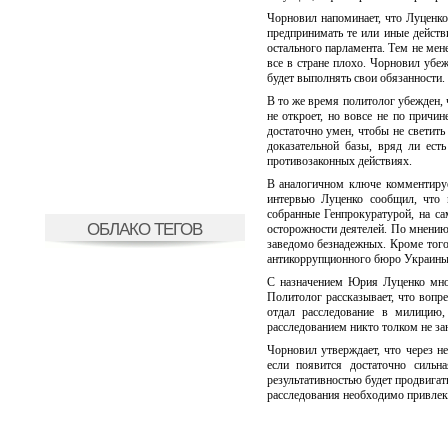
Чорновил напоминает, что Луценко
предпринимать те или иные действ
остального парламента. Тем не мене
все в стране плохо. Чорновил убе
будет выполнять свои обязанности.
В то же время политолог убежден,
не откроет, но вовсе не по причин
достаточно умен, чтобы не светит
доказательной базы, вряд ли ест
противозаконных действиях.
В аналогичном ключе комментируе
интервью Луценко сообщил, что и
собранные Генпрокуратурой, на са
ОБЛАКО ТЕГОВ
осторожности деятелей. По мнению 
заведомо безнадежных. Кроме того,
антикоррупционного бюро Украины
С назначением Юрия Луценко мног
Политолог рассказывает, что вопр
отдал расследование в милицию,
расследованием никто толком не за
Чорновил утверждает, что через н
если появится достаточно сильн
результативностью будет продвигать
расследования необходимо привлека