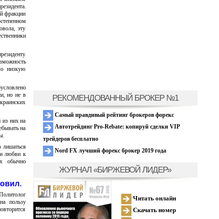
резидента.
ой фракции
степенном
овола, эту
ственники
президенту
озможность
ло низкую
бусловлено
и, но не в
РЕКОМЕНДОВАННЫЙ БРОКЕР №1
украинских
Самый правдивый рейтинг брокеров форекс
 из них на
Автотрейдинг Pro-Rebate: копируй сделки VIP
ебывать на
ы.
трейдеров бесплатно
о лишаться
Nord FX лучший форекс брокер 2019 года
 и любви к
ах обычно
ЖУРНАЛ «БИРЖЕВОЙ ЛИДЕР»
овил.
 Политолог
Читать онлайн
на пользу
повторится
Скачать номер