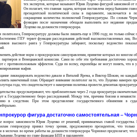
тех экспертов, которые называют Юрия Луценко фигурой зависимой от п
Он полагает, что главная задача, которая поставлена перед бывшим глав
президентской политической силы в парламенте, заключается в по
сокращении количества полномочий Генпрокуратуры. По словам Черн
функцию после назначения обещали выполнить все недавние предше
Луценко на должности генпрокурора.
 политолога, Генпрокуратуру должны были лишить еще в 1996 году, но только сейчас 
. Постепенно ГПУ теряет функции расследования действий высокопоставленных лиц. В
вников высокого ранга у Генпрокуратуры забирают, поскольку ведомство показа
ий.
тменить действие норм о прокурорском самоуправлении, принятие которых во многом о
 партнеров и Венецианской комиссии. Сами по себе эти требования достаточно хорош
ают с противоположным эффектом. Судя по всему, европейцы не могут понять, что в 
умпированная мафия.
щание ликвидировать ведомство давали и Виталий Ярема, и Виктор Шокин, но каждый
олнять намеченный план. Обращает внимание политолог на то, что Луценко намерен пр
олутора года, что свидетельствует о намерении политика провести демонтаж прокуратур
тельства предусматривают, что приблизительно через 2 года прокуратура окончательн
дет к Государственному бюро расследований. Между тем, причина боязни и ненависти
енно в следствии. При этом представление государственного обвинения в суд
ейтрально.
енпрокурор фигура достаточно самостоятельная – Чорн
 вопрос зависимости Юрия Луценко от решений, принимаемых главой государства.
вилам генпрокурор принял точку зрения, предложенную президентом, что только 
и в мелочах во время работы на должности генпрокурора Чорновил предполагает, что 
ебывании Луценко во главе фракции БПП в парламенте.