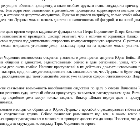
 регулярно объяснял президенту, а также особым друзьям главы государства причину
ия. Благодаря этим заявлениям в дальнейшем проводилась корректировка позиции от
е, в отличие от депутатов-популистов, Луценко не рвался на трибуну, только чтобы объя
жден, что Луценко можно назвать достаточно самостоятельной фигурой, и на новой до
 что дело против «серого кардинала» фракции «Блок Петра Порошенко» Игоря Кононен
е зависимости от президента. Эксперт отмечает, что, в отличие от соратников Ляшко,
ь свои подписи под документами откровенно компрометирующего характера. С учетом 
ь смысл открывать уголовное дело, поскольку вряд ли на практике можно уличить
т Чорновил возможность открытия уголовного дела против депутата Юрия Бойко. 
з общения с адвокатом, задействованным сейчас в деле регионалов, узнал, что 
мом деле очень слабые. Наличие преступлений в их действиях доказать невозможно 
эксперта, вряд ли следует воспринимать как зависимость то, что Луценко не будет отк
 расследование дел такого масштаба сейчас уже является сферой ответственности Нац
.
ие связывают возможность возобновления следствия по делу о смерти Вячеслава 
еки решению суда, который обязал прокуратуру заниматься расследованием дела, Вит
 где подобные дела могут только закрыть. Виктор Шокин вернул дело в прокур
нимался.
есколько месяцев он обратится к Юрию Луценко с просьбой о расследовании гибели св
ая следственная группа. Сейчас политолог размышляет над тем, в каком темпе 
ся процесс расследования и можно ли в принципе довести его до конца. Известно, что д
ть другие структуры, но надежду Тарас Чорновил не теряет.