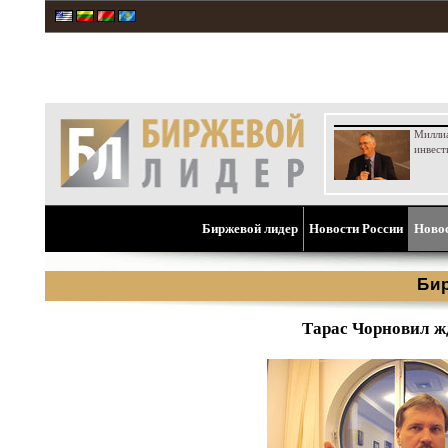
Милли
инвест
Биржевой лидер
Новости России
Ново
Би
Тарас Чорновил жд