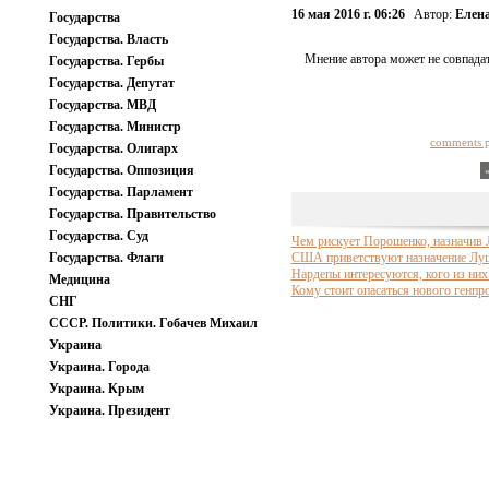
16 мая 2016 г. 06:26
Автор:
Елен
Государства
Государства. Власть
Мнение автора может не совпадат
Государства. Гербы
Государства. Депутат
Государства. МВД
Государства. Министр
comments 
Государства. Олигарх
Государства. Оппозиция
Государства. Парламент
Государства. Правительство
Государства. Суд
Чем рискует Порошенко, назначив 
Государства. Флаги
США приветствуют назначение Луц
Нардепы интересуются, кого из ни
Медицина
Кому стоит опасаться нового генпр
СНГ
СССР. Политики. Гобачев Михаил
Украина
Украина. Города
Украина. Крым
Украина. Президент