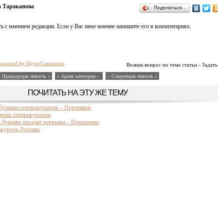
а Тараканова
Поделиться…
ь с мнением редакции. Если у Вас иное мнение напишите его в комментариях.
powered by HyperComments
Возник вопрос по теме статьи - Задать
« Предыдущая новость «
» Архив категории «
» Следующая новость »
ПОЧИТАТЬ НА ЭТУ ЖЕ ТЕМУ
Луценко генпрокурором – Портников
енко генпрокурором
х Луценко посадит первыми – Порошенко
окурора Луценко