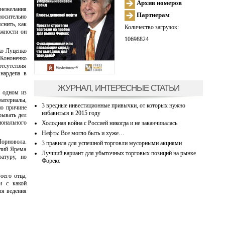
Архив номеров
 нежелания
Партнерам
носительно
снить, как
Количество загрузок:
лжности он
10698824
ко Луценко
 Кононенко
отсутствия
 нардепа в
ЖУРНАЛ, ИНТЕРЕСНЫЕ СТАТЬИ
В одном из
материалы,
3 вредные инвестиционные привычки, от которых нужно
по причине
избавиться в 2015 году
рывать дел
ионального
Холодная война с Россией никогда и не заканчивалась
Нефть: Все могло быть и хуже…
Чорновола.
3 правила для успешной торговли мусорными акциями
алий Ярема
Лучший вариант для убыточных торговых позиций на рынке
атуру, но
Форекс
оего отца,
и с какой
ля ведения