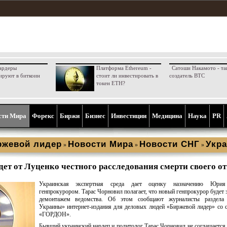
ардеры
Платформа Ethereum -
Сатоши Накамото - та
ируют в биткоин
стоит ли инвестировать в
создатель BTC
токен ETH?
сти Мира
Форекс
Биржи
Бизнес
Инвестиции
Медицина
Наука
PR
ржевой лидер
Новости Мира
Новости СНГ
Укра
»
»
»
ет от Луценко честного расследования смерти своего о
Украинская экспертная среда дает оценку назначению Юрия
генпрокурором. Тарас Чорновил полагает, что новый генпрокурор будет 
демонтажем ведомства. Об этом сообщают журналисты раздела
Украины» интернет-издания для деловых людей «Биржевой лидер» со 
«ГОРДОН».
Бывший украинский нардеп и политолог Тарас Чорновил не соглашается