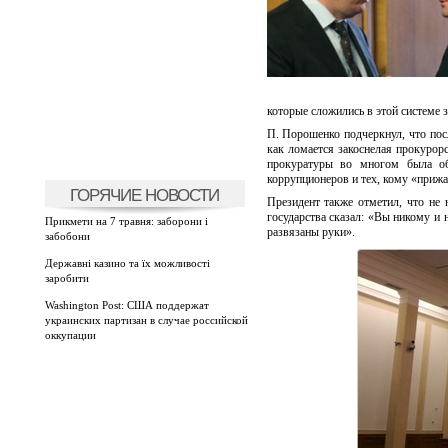
которые сложились в этой системе 
П. Порошенко подчеркнул, что пос
как ломается закоснелая прокурорс
прокуратуры во многом была об
коррупционеров и тех, кому «прижа
ГОРЯЧИЕ НОВОСТИ
Президент также отметил, что не
государства сказал: «Вы никому и 
Прикмети на 7 травня: заборони і
развязаны руки».
забобони
Державні казино та їх можливості
заробити
Washington Post: США поддержат
украинских партизан в случае российской
оккупации