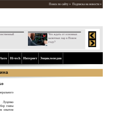
Поиск по сайту »
Подписка на новости »
инственный
Что ждать от основных
валютных пар в Новом
году?
Aвто
Hi-tech
Интернет
Энциклопедия
ина
ко
ерального
. Луценко
ыбор главы
им опытом