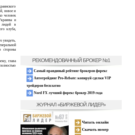
краинского
й, новое и
ко человек
Украины и
х людей в
ого клуба,
о увидеть,
енеральной
о стороны
РЕКОМЕНДОВАННЫЙ БРОКЕР №1
ему, глава
 полностью
Самый правдивый рейтинг брокеров форекс
Автотрейдинг Pro-Rebate: копируй сделки VIP
трейдеров бесплатно
Nord FX лучший форекс брокер 2019 года
ЖУРНАЛ «БИРЖЕВОЙ ЛИДЕР»
Читать онлайн
Скачать номер