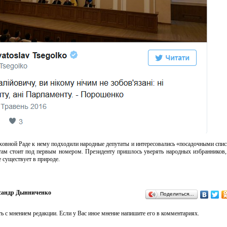
ховной Раде к нему подходили народные депутаты и интересовались «посадочными спис
 там стоит под первым номером. Президенту пришлось уверять народных избранников,
е существует в природе.
сандр Дынниченко
Поделиться…
ь с мнением редакции. Если у Вас иное мнение напишите его в комментариях.