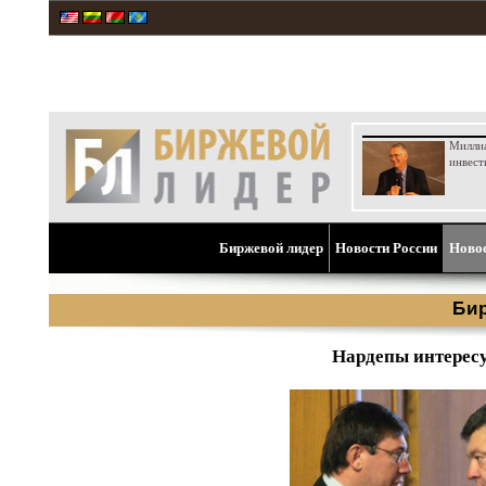
Милли
инвест
Биржевой лидер
Новости России
Ново
Би
Нардепы интересу