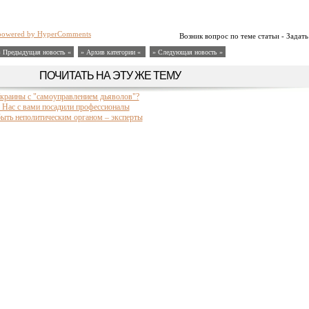
powered by HyperComments
Возник вопрос по теме статьи - Задать
« Предыдущая новость «
» Архив категории «
» Следующая новость »
ПОЧИТАТЬ НА ЭТУ ЖЕ ТЕМУ
краины с "самоуправлением дьяволов"?
Нас с вами посадили профессионалы
ыть неполитическим органом – эксперты