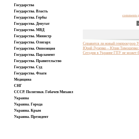
Государства
Государства. Власть
comments 
Государства. Гербы
Государства. Депутат
Государства. МВД
Государства. Министр
Государства. Олигарх
Справится ли новый генпрокурор У
Юрий Луценко – Юлии Тимошенко: 
Государства. Оппозиция
Сегодня в Украине ГПУ не может б
Государства. Парламент
Государства. Правительство
Государства. Суд
Государства. Флаги
Медицина
СНГ
СССР. Политики. Гобачев Михаил
Украина
Украина. Города
Украина. Крым
Украина. Президент