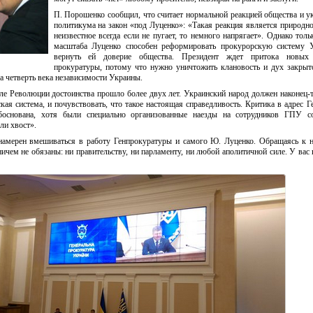
П. Порошенко сообщил, что считает нормальной реакцией общества и у
политикума на закон «под Луценко»: «Такая реакция является природно
неизвестное всегда если не пугает, то немного напрягает». Однако толь
масштаба Луценко способен реформировать прокурорскую систему 
вернуть ей доверие общества. Президент ждет притока новы
прокуратуры, потому что нужно уничтожить клановость и дух закрыт
за четверть века независимости Украины.
ле Революции достоинства прошло более двух лет. Украинский народ должен наконец-т
кая система, и почувствовать, что такое настоящая справедливость. Критика в адрес Г
основана, хотя были специально организованные наезды на сотрудников ГПУ с
ли хвост».
 намерен вмешиваться в работу Генпрокуратуры и самого Ю. Луценко. Обращаясь к н
ничем не обязаны: ни правительству, ни парламенту, ни любой аполитичной силе. У вас