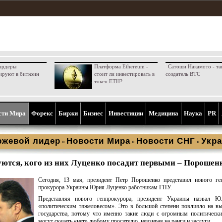
ардеры
Платформа Ethereum -
Сатоши Накамото - та
ируют в биткоин
стоит ли инвестировать в
создатель BTC
токен ETH?
сти Мира
Форекс
Биржи
Бизнес
Инвестиции
Медицина
Наука
PR
ржевой лидер
Новости Мира
Новости СНГ
Укра
»
»
»
ются, кого из них Луценко посадит первыми – Порошен
Сегодня, 13 мая, президент Петр Порошенко представил нового ген
прокурора Украины Юрия Луценко работникам ГПУ.
Представляя нового генпрокурора, президент Украины назвал Ю
«политическим тяжеловесом». Это в большой степени повлияло на в
государства, потому что именно такие люди с огромным политическ
могут сказать «нет» любому просителю, невзирая на ранги и заслуги.