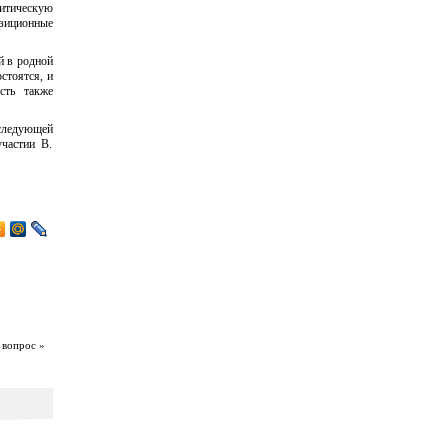
литическую
озиционные
й в родной
стоятся, и
сть также
 следующей
частии В.
 вопрос »