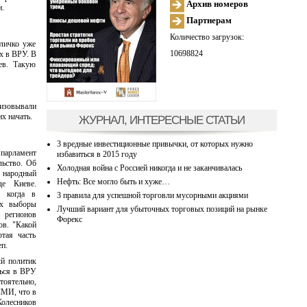
Архив номеров
и.
Партнерам
Количество загрузок:
личко уже
10698824
х в ВРУ. В
ев. Такую
изовывали
х начать.
ЖУРНАЛ, ИНТЕРЕСНЫЕ СТАТЬИ
3 вредные инвестиционные привычки, от которых нужно
 парламент
избавиться в 2015 году
льство. Об
Холодная война с Россией никогда и не заканчивалась
 народный
Нефть: Все могло быть и хуже…
е Киеве.
, когда в
3 правила для успешной торговли мусорными акциями
ах выборы
Лучший вариант для убыточных торговых позиций на рынке
 регионов
Форекс
ов. "Какой
тая часть
еп.
ый политик
ться в ВРУ
оятельно,
СМИ, что в
Колесников