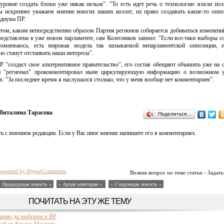
уровне создать блоки уже никак нельзя". "То есть идет речь о технологии: взяли по
ы искреннее уважаем мнение многих наших коллег, их право создавать какие-то опп
идиума ПР.
 том, каким непосредственно образом Партия регионов собирается добиваться изменени
представлена в уже новом парламенте, сам Колесников заявил: "Если все-таки выборы со
омневаюсь, есть мировая модель так называемой непарламентской оппозиции, е
 станут отстаивать наши интересы".
Р "создаст свое альтернативное правительство", его состав обещают объявить уже на
ый "регионал" прокомментировал ныне циркулирующую информацию о возможном у
 "За последнее время я наслушался столько, что у меня вообще нет комментариев".
Виталина Тарасова
Поделиться…
ь с мнением редакции. Если у Вас иное мнение напишите его в комментариях.
powered by HyperComments
Возник вопрос по теме статьи - Задать
« Предыдущая новость «
» Архив категории «
» Следующая новость »
ПОЧИТАТЬ НА ЭТУ ЖЕ ТЕМУ
ицию до выборов в ВР