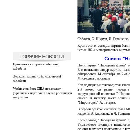
Соболев, О. Шкрум, И. Геращенко, 
Кроме этого, съездом партии был
целых 182-х мажоритарных округах
ГОРЯЧИЕ НОВОСТИ
Список "Н
Прикмети на 7 травня: заборони і
Политпартия "Народный фронт" сф
забобони
Его возглавил лидер партии, ны
обнародован 14 сентября на 2-м с
Державні казино та їх можливості
Мистецького арсенала.
заробити
Как подчеркнул руководитель главн
Washington Post: США поддержат
2-й номер он решил передать
украинских партизан в случае российской
коррупционной политики Т. Чорнов
оккупации
списке. В пятерку также вошли
"Миротворец" А. Тетерев.
В первой десятке числится глава 
нардепы В. Кириленко и Л. Гриневич
Кроме этого, "Народный фронт" в
Украинского института национал
основные пункты программы, с кот