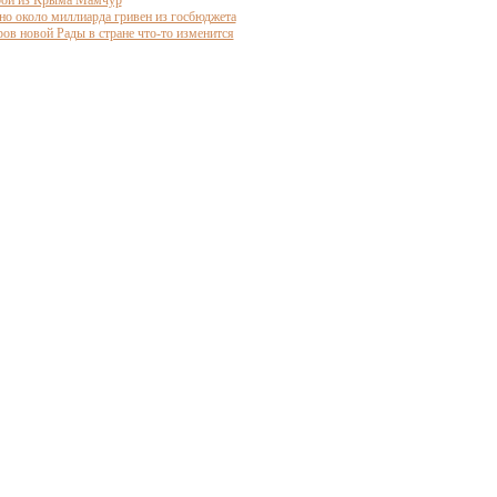
рой из Крыма Мамчур
о около миллиарда гривен из госбюджета
ров новой Рады в стране что-то изменится