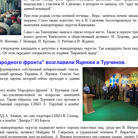
видеоролик с участием Н. Савченко, в котором та заявила, что "идет н
данной командой".
При этом родная сестра пленной летчицы - Вера - зачитала личное письмо
тюрьмы. Стало также известно, что и В. Савченко баллотироваться по
нынешних мажоритарных округов Киевщины.
Сама г-жа Тимошенко заняла в списке второе место. Также в первую тро
вошел депутат Киевсовета и общественный активист И. Луценко, дал
В. Ивченко, Г. Немыря, И. Крулько, А. Рябчин и И. Жданов.
и утверждены кандидаты в депутаты в мажоритарных округах. Так кандидаты были вы
. Об этом передают специалисты из издания "Биржевой лидер".
ародного фронта" возглавили Яценюк и Турчинов.
ормировала собственный ​​избирательный список.
нешний премьер Украины А. Яценюк. Список был
ъезде партии, который сейчас проходит в здании
ого штаба "Народного фронта" А. Турчинов, свой ​​
 экс-уполномоченной по вопросам нынешней
ол. Таким образом, сам Турчинов стал третьим в
 бывший секретарь СНБО А. Парубий и комбат
МВД А. Аваков, экс-зам секретаря СНБО В. Сюмар,
 и комбат "Днепра-1" Ю.Береза​​.
 мажоритарных округах выдвигает много хорошо известных лиц, среди них В. Вятров
ьной памяти, активист Майдана М. Гаврилюк и украинский чемпион Р. Вирастюк.
орой политпартия идет на выборы, А. Яценюк подчеркнул три главные задачи: защиту 