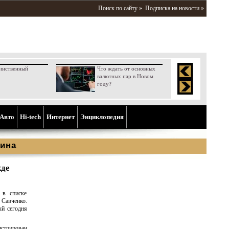
Поиск по сайту »
Подписка на новости »
инственный
Что ждать от основных
валютных пар в Новом
году?
Aвто
Hi-tech
Интернет
Энциклопедия
ина
жде
 в списке
 Савченко.
ый сегодня
стрирован