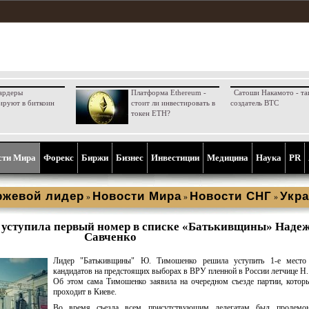
ардеры
Платформа Ethereum -
Сатоши Накамото - та
ируют в биткоин
стоит ли инвестировать в
создатель BTC
токен ETH?
сти Мира
Форекс
Биржи
Бизнес
Инвестиции
Медицина
Наука
PR
ржевой лидер
Новости Мира
Новости СНГ
Укра
»
»
»
ступила первый номер в списке «Батькивщины» Наде
Савченко
Лидер "Батькивщины" Ю. Тимошенко решила уступить 1-е место
кандидатов на предстоящих выборах в ВРУ пленной в России летчице Н.
Об этом сама Тимошенко заявила на очередном съезде партии, котор
проходит в Киеве.
Во время съезда всем присутствующим делегатам был продемон