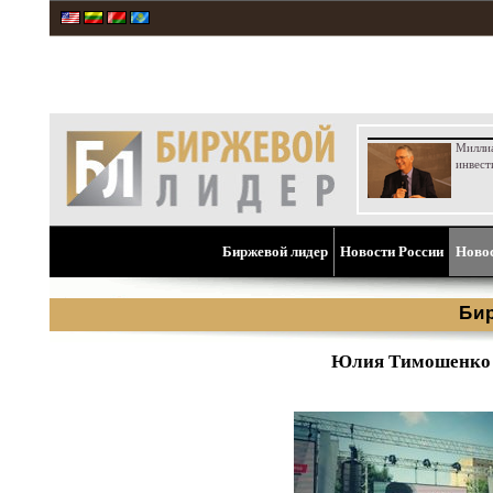
Милли
инвест
Биржевой лидер
Новости России
Ново
Би
Юлия Тимошенко у