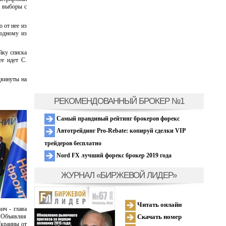
а выборы с
 от нее из
 одному из
йку списка
ее идет С.
двинуты на
РЕКОМЕНДОВАННЫЙ БРОКЕР №1
Самый правдивый рейтинг брокеров форекс
Автотрейдинг Pro-Rebate: копируй сделки VIP
трейдеров бесплатно
Nord FX лучший форекс брокер 2019 года
ЖУРНАЛ «БИРЖЕВОЙ ЛИДЕР»
Читать онлайн
ич - глава
Скачать номер
 Объявляя
Украины от