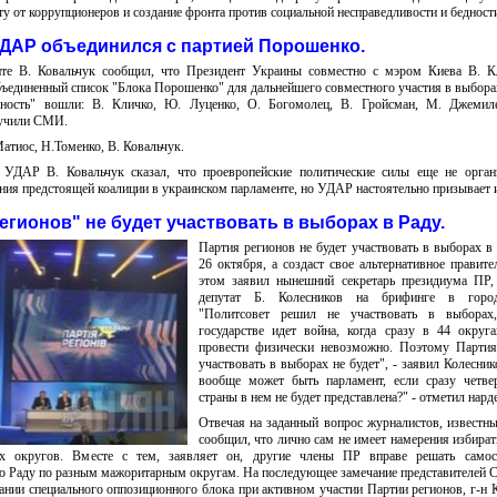
ту от коррупционеров и создание фронта против социальной несправедливости и бедност
ДАР объединился с партией Порошенко.
е В. Ковальчук сообщил, что Президент Украины совместно с мэром Киева В. К
бъединенный список "Блока Порошенко" для дальнейшего совместного участия в выбора
рность" вошли: В. Кличко, Ю. Луценко, О. Богомолец, В. Гройсман, М. Джемил
учили СМИ.
атиос, Н.Томенко, В. Ковальчук.
 УДАР В. Ковальчук сказал, что проевропейские политические силы еще не орган
ия предстоящей коалиции в украинском парламенте, но УДАР настоятельно призывает и
егионов" не будет участвовать в выборах в Раду.
Партия регионов не будет участвовать в выборах в
26 октября, а создаст свое альтернативное правите
этом заявил нынешний секретарь президиума ПР,
депутат Б. Колесников на брифинге в город
"Политсовет решил не участвовать в выборах
государстве идет война, когда сразу в 44 округ
провести физически невозможно. Поэтому Партия
участвовать в выборах не будет", - заявил Колесник
вообще может быть парламент, если сразу четвер
страны в нем не будет представлена?" - отметил нард
Отвечая на заданный вопрос журналистов, известн
сообщил, что лично сам не имеет намерения избира
х округов. Вместе с тем, заявляет он, другие члены ПР вправе решать самост
ю Раду по разным мажоритарным округам. На последующее замечание представителей 
ании специального оппозиционного блока при активном участии Партии регионов, г-н 