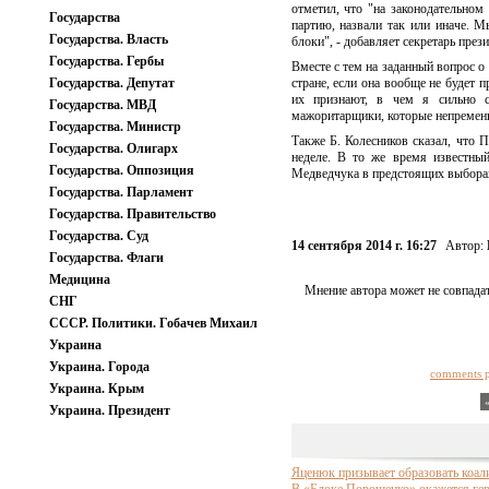
отметил, что "на законодательном 
Государства
партию, назвали так или иначе. М
Государства. Власть
блоки", - добавляет секретарь през
Государства. Гербы
Вместе с тем на заданный вопрос о
Государства. Депутат
стране, если она вообще не будет 
их признают, в чем я сильно с
Государства. МВД
мажоритарщики, которые непременно
Государства. Министр
Также Б. Колесников сказал, что П
Государства. Олигарх
неделе. В то же время известн
Государства. Оппозиция
Медведчука в предстоящих выборах:
Государства. Парламент
Государства. Правительство
Государства. Суд
14 сентября 2014 г. 16:27
Автор:
Государства. Флаги
Медицина
Мнение автора может не совпадат
СНГ
СССР. Политики. Гобачев Михаил
Украина
Украина. Города
comments 
Украина. Крым
Украина. Президент
Яценюк призывает образовать коал