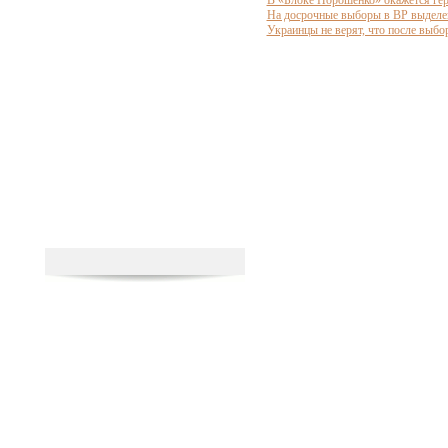
В «Блоке Порошенко» окажется ге
На досрочные выборы в ВР выделен
Украинцы не верят, что после выбо