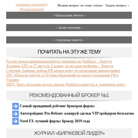
comments powered by
Возник вопрос по теме статьи - Задать вопрос »
HyperComments
« Предыдущая новость «
» Архив категории «
» Следующая новость »
ПОЧИТАТЬ НА ЭТУ ЖЕ ТЕМУ
Россия начала широкомасштабную операцию на Донбассе – Тымчук
Хроники АТО за 27 августа: Сложно, но не катастрофично – Тымчук
Советник Авакова: войска РФ начали атаку по нескольким направлениям
DW: Меркель требует от Путина объяснений по поводу вторжения РФ в
Украину
МВД: Через несколько недель жители Донбасса окажутся в «каменном веке»
РЕКОМЕНДОВАННЫЙ БРОКЕР №1
Самый правдивый рейтинг брокеров форекс
Автотрейдинг Pro-Rebate: копируй сделки VIP трейдеров бесплатно
Nord FX лучший форекс брокер 2019 года
ЖУРНАЛ «БИРЖЕВОЙ ЛИДЕР»