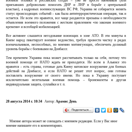
военной техники и российских солдат – уже не просто наемников (или
приехавших добровольно помогать ДНР и ЛНР в борьбе с центральной
властью), а кадровых военнослужащих ВС РФ, Украина не собирается менять
статус происходящих событий – как была антитеррористическая операция, так и
остается. Не всем это нравится, все чаще раздаются призывы о необходимости
объявления военного положения с жестким правлением «по законам военного
времени» и всеобщей мобилизацией.
Все активнее слышится негодование воюющих в зоне АТО. В эти минуты в
Киеве народ пикетирует военное ведомство, требуя провести чистку в рядах
военачальников, неспособных, по мнению митингующих, обеспечить должный
уровень борьбы с боевиками на Донбассе.
Тем временем Украина пока может рассчитывать только на себя, потому что
военной помощи от НАТО ждать не приходится. Не всем в Альянсе это
нравится – есть страны, готовые дать Киеву натовское вооружение для боевых
действий на Донбассе, и если НАТО не решит этот вопрос, они готовы
поставлять вооружение от своего имени. Но пока в Украину поступает
исключительно нелетальная военная помощь – бронежилеты и другая
индивидуальная защита, сухпайки и т. п.
28 августа 2014 г. 10:34
Автор:
Арамис День
Поделиться…
Мнение автора может не совпадать с мнением редакции. Если у Вас иное
мнение напишите его в комментариях.