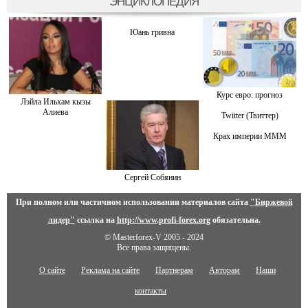
ЭНЦИКЛОПЕДИЯ
Юань гривна
Курс евро: прогноз
Лэйла Ильхам кызы
Алиева
Twitter (Твиттер)
Крах империи МММ
Сергей Собянин
При полном или частичном использовании материалов сайта
"Биржевой
лидер"
ссылка на
http://www.profi-forex.org
обязательна.
© Masterforex-V 2005 - 2024
Все права защищены.
О сайте
Реклама на сайте
Партнерам
Авторам
Наши
контакты