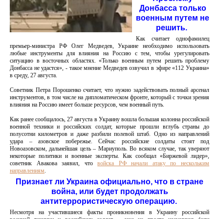
Донбасса только
военным путем не
решить.
Как считает однофамилец
премьер-министра РФ Олег Медведев, Украине необходимо использовать
любые инструменты для влияния на Россию с тем, чтобы урегулировать
ситуацию в восточных областях. «Только военным путем решить проблему
Донбасса не удастся», - такое мнение Медведев озвучил в эфире «112 Украина»
в среду, 27 августа.
Советник Петра Порошенко считает, что нужно задействовать полный арсенал
инструментов, в том числе на дипломатическом фронте, который с точки зрения
влияния на Россию имеет больше ресурсов, чем военный путь.
Как ранее сообщалось, 27 августа в Украину вошла большая колонна российской
военной техники и российских солдат, которые прошли вглубь страны до
полусотни километров и даже разбили полевой штаб. Одно из направлений
удара – азовское побережье. Сейчас российские солдаты стоят под
Новоазовском, дальнейшая цель – Мариуполь. Во всяком случае, так уверяют
некоторые политики и военные эксперты. Как сообщал «Биржевой лидер»,
советник Авакова заявил, что
войска РФ начали атаку по нескольким
направлениям
.
Признает ли Украина официально, что в стране
война, или будет продолжать
антитеррористическую операцию.
Несмотря на участившиеся факты проникновения в Украину российской