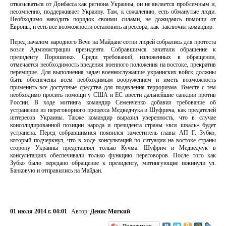
отказываться от Донбасса как региона Украины, он не является проблемным и,
несомненно, поддерживает Украину. Там, к сожалению, есть обманутые люди.
Необходимо наводить порядок своими силами, не дожидаясь помощи от
Европы, и есть все возможности остановить агрессора, как заключил командир.
Перед началом народного Вече на Майдане сотни людей собрались для протеста
возле Администрации президента. Собравшимся зачитали обращение к
президенту Порошенко. Среди требований, изложенных в обращении,
отмечается необходимость введения военного положения на востоке, прекратив
перемирие. Для выполнения задач военнослужащие украинских войск должны
быть обеспечены всем необходимым вооружением и иметь возможность
применить все доступные средства для подавления терроризма. Вместе с тем
необходимо просить помощи у США и ЕС ввести дальнейшие санкции против
России. В ходе митинга командир Семенченко добавил требование об
устранении из переговорного процесса Медведчука и Шуфрича, как предателей
интересов Украины. Также командир выразил уверенность, что в случае
консолидированной позиции народа и президента страны «вся шваль» будет
устранена. Перед собравшимися появился заместитель главы АП Г. Зубко,
который подчеркнул, что в ходе консультаций по ситуации на востоке страны
сторону Украины представлял только Кучма. Шуфрич и Медведчук в
консультациях обеспечивали только функцию переговоров. После того как
Зубко было передано обращение к президенту, митингующие покинули ул.
Банковую и отправились на Майдан.
01 июля 2014 г. 04:01
Автор:
Денис Мягкий
Поделиться…