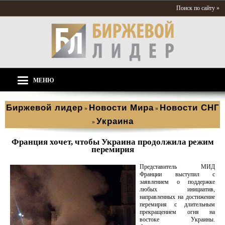
Поиск по сайту »
МЕНЮ
Биржевой лидер
Новости Мира
Новости СНГ
»
»
Украина
»
Франция хочет, чтобы Украина продолжила режим
перемирия
Представитель МИД
Франции выступил с
заявлением о поддержке
любых инициатив,
направленных на достижение
перемирия с длительным
прекращением огня на
востоке Украины.