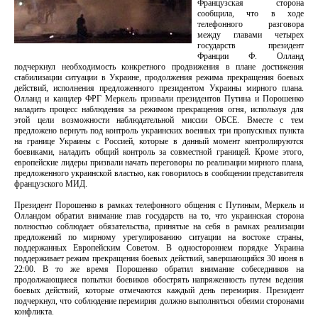
Французская сторона
сообщила, что в ходе
телефонного разговора
между главами четырех
государств президент
Франции Ф. Олланд
подчеркнул необходимость конкретного продвижения в плане достижения
стабилизации ситуации в Украине, продолжения режима прекращения боевых
действий, исполнения предложенного президентом Украины мирного плана.
Олланд и канцлер ФРГ Меркель призвали президентов Путина и Порошенко
наладить процесс наблюдения за режимом прекращения огня, используя для
этой цели возможности наблюдательной миссии ОБСЕ. Вместе с тем
предложено вернуть под контроль украинских военных три пропускных пункта
на границе Украины с Россией, которые в данный момент контролируются
боевиками, наладить общий контроль за совместной границей. Кроме этого,
европейские лидеры призвали начать переговоры по реализации мирного плана,
предложенного украинской властью, как говорилось в сообщении представителя
французского МИД.
Президент Порошенко в рамках телефонного общения с Путиным, Меркель и
Олландом обратил внимание глав государств на то, что украинская сторона
полностью соблюдает обязательства, принятые на себя в рамках реализации
предложений по мирному урегулированию ситуации на востоке страны,
поддержанных Европейским Советом. В одностороннем порядке Украина
поддерживает режим прекращения боевых действий, завершающийся 30 июня в
22:00. В то же время Порошенко обратил внимание собеседников на
продолжающиеся попытки боевиков обострять напряженность путем ведения
боевых действий, которые отмечаются каждый день перемирия. Президент
подчеркнул, что соблюдение перемирия должно выполняться обеими сторонами
конфликта.