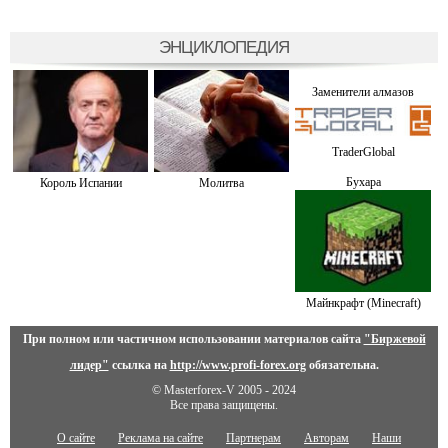
ЭНЦИКЛОПЕДИЯ
Заменители алмазов
TraderGlobal
Бухара
Король Испании
Молитва
Майнкрафт (Minecraft)
При полном или частичном использовании материалов сайта
"Биржевой
лидер"
ссылка на
http://www.profi-forex.org
обязательна.
© Masterforex-V 2005 - 2024
Все права защищены.
О сайте
Реклама на сайте
Партнерам
Авторам
Наши