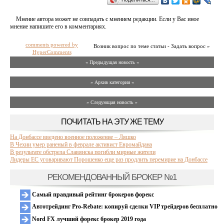
Мнение автора может не совпадать с мнением редакции. Если у Вас иное
мнение напишите его в комментариях.
comments powered by
Возник вопрос по теме статьи - Задать вопрос »
HyperComments
« Предыдущая новость «
» Архив категории «
» Следующая новость »
ПОЧИТАТЬ НА ЭТУ ЖЕ ТЕМУ
На Донбассе введено военное положение – Ляшко
В Чехии умер раненый в феврале активист Евромайдана
В результате обстрела Славянска погибли мирные жители
Лидеры ЕС уговаривают Порошенко еще раз продлить перемирие на Донбассе
РЕКОМЕНДОВАННЫЙ БРОКЕР №1
Самый правдивый рейтинг брокеров форекс
Автотрейдинг Pro-Rebate: копируй сделки VIP трейдеров бесплатно
Nord FX лучший форекс брокер 2019 года