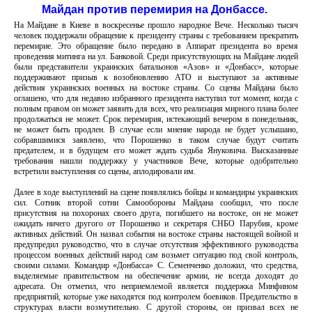
Майдан против перемирия на Донбассе.
На Майдане в Киеве в воскресенье прошло народное Вече. Несколько тысяч
человек поддержали обращение к президенту страны с требованием прекратить
перемирие. Это обращение было передано в Аппарат президента во время
проведения митинга на ул. Банковой. Среди присутствующих на Майдане людей
были представители украинских батальонов «Азов» и «Донбасс», которые
поддерживают призыв к возобновлению АТО и выступают за активные
действия украинских военных на востоке страны. Со сцены Майдана было
оглашено, что для недавно избранного президента наступил тот момент, когда с
полным правом он может заявить для всех, что реализация мирного плана более
продолжаться не может. Срок перемирия, истекающий вечером в понедельник,
не может быть продлен. В случае если мнение народа не будет услышано,
собравшимися заявлено, что Порошенко в таком случае будут считать
предателем, и в будущем его может ждать судьба Януковича. Высказанные
требования нашли поддержку у участников Вече, которые одобрительно
встретили выступления со сцены, аплодировали им.
Далее в ходе выступлений на сцене появлялись бойцы и командиры украинских
сил. Сотник второй сотни Самообороны Майдана сообщил, что после
присутствия на похоронах своего друга, погибшего на востоке, он не может
ожидать ничего другого от Порошенко и секретаря СНБО Парубия, кроме
активных действий. Он назвал события на востоке страны настоящей войной и
предупредил руководство, что в случае отсутствия эффективного руководства
процессом военных действий народ сам возьмет ситуацию под свой контроль,
своими силами. Командир «Донбасса» С. Семенченко доложил, что средства,
выделяемые правительством на обеспечение армии, не всегда доходят до
адресата. Он отметил, что неприемлемой является поддержка Минфином
предприятий, которые уже находятся под контролем боевиков. Предательство в
структурах власти возмутительно. С другой стороны, он призвал всех не