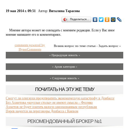
19 мая 2014 г. 09:51
Автор:
Виталина Тарасова
Поделиться…
Мнение автора может не совпадать с мнением редакции. Если у Вас иное
мнение напишите его в комментариях.
comments powered by
Возник вопрос по теме статьи - Задать вопрос »
HyperComments
« Предыдущая новость «
» Архив категории «
» Следующая новость »
ПОЧИТАТЬ НА ЭТУ ЖЕ ТЕМУ
Смогут ли олигархи предотвратить экономическую катастрофу в Донбассе
Без Ахметова «круглые столы» не имеют смысла – Фесенко
Ахметов не будет платить налоги самоназванным республикам
Царев надеется на переговоры Донбасса с Киевом
РЕКОМЕНДОВАННЫЙ БРОКЕР №1