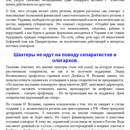
тем, уверен Ткаченко, неожиданный срыв блицкрига заставил Р. Ахметова
начать действовать по-другому.
О том, чего сегодня желает элита региона, недавно рассказал сам олигарх: о
максимально возможной финансовой самостоятельности Донбасского региона в
составе Украины, выборности органов исполнительной власти исключительно на
местах, например губернаторов. Это означает следующее: «Отдайте нам наше
небольшое княжество со всеми его монополиями, откатами, рабами и
коррупцией, а мы будем и дальше формально находиться в Украине и не станем
будоражить граждан сепаратизмом». По-сути, сейчас речь идет об аналогичной
буферной зоне как Приднестровье, но исключительно работающей в интересах
местных олигархов.
Шахтеры не идут на поводу сепаратистов и
олигархов.
Ткаченко отмечает, что именно шахтеры стали той силой, на которую всерьез
рассчитывали сепаратисты, но так и не получили поддержки. Лидер
Независимого профсоюза горняков всего Донбасса Н. Волынко заявил, что
попытки втянуть украинских угольщиков в ряды сепаратистов не прекращаются.
«По шахтам постоянно вояжируют представители ДНР, запугивают директоров,
пробуют заставить остановить шахты, провоцируют на конфликт самих
горняков, - говорит профлидер. – Но на провокации мы не поддаемся. Даем
сепаратистам надлежащий им отпор».
По словам Н. Волынко, горняки осведомлены о том, что их ожидает в случае
создания т. н. независимости региона или присоединения к РФ. «Киев прекратит
дотировать госшахты. А покупать уголь по вполне очевидно завышенной
рыночной цене не будет никто. Не станут финансировать шахты и известные
угольные олигархи. К тому же, украинский уголь никак не нужен и России. Ведь
она имеет дешевый газ и уголь с открытых месторождений и мощных пластов в