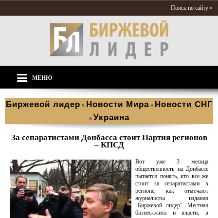
Поиск по сайту »
МЕНЮ
Биржевой лидер
Новости Мира
Новости СНГ
»
»
Украина
»
За сепаратистами Донбасса стоит Партия регионов
– КПСД
Вот уже 3 месяца
общественность на Донбассе
пытается понять, кто все же
стоит за сепаратистами в
регионе, как отмечают
журналисты издания
"Биржевой лидер". Местная
бизнес-элита и власти, в