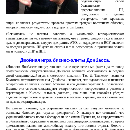
подавляющем своем
большинстве
представляющие ПР,
продолжают и дальше
утверждать, что кровавые
акции являются результатом протеста простых граждан восточных областей,
которым попросту надоело жить под диктатом Киева.
«Регионалы» не желают говорить о каком-либо террористическом
вмешательстве извне, а потому настаивают, что с протестующими захватчиками
нужно договариваться, следует прекратить АТО, а подразделения ВСУ вывести
за пределы региона. ПР даже не смутил и т. н. референдум о признании полной
независимости ЛНР и ДНР.
Двойная игра бизнес-элиты Донбасса.
«Новости Донбасса» пишут, что все выше перечисленные факты дают повод
проукраинским общественникам Донбасса обвинить «регионалов» в ведении
своей сепаратистской игры с киевскими властями. Так, Д. Ткаченко - активист
Комитета патриотических сил Донбасса - заявляет, что идеологами нынешнего
сепаратизма являются именно Ахметов и его давний соратник Б. Колесников.
Именно они сегодня спекулируют сепаратистскими настроениями в регионе в
переговорах с Киевом, пытаясь доказать, что лишь они способны убедить
лидеров сепаратистов и дальше остаться в составе Украины, но исключительно
на правах децентрализации.
По словам Ткаченко, для устрашения оппонентов был запущен механизм по
остановке базовых для страны предприятий. У эксперта нет сомнений, что
украинский олигарх провел беседу если не с самим Путиным, то с представители
его ближайшего окружения о неких многомиллиардных компенсациях во время
кремлевских планов по масштабному захвату юго-востока страны. Вместе с