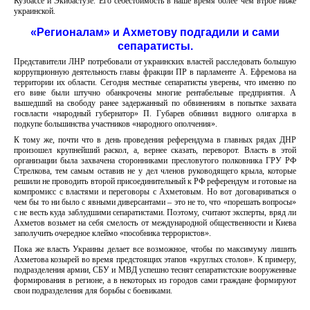
Кузбассе и Экибастузе. Его себестоимость в наше время более чем втрое ниже
украинской.
«Регионалам» и Ахметову подгадили и сами
сепаратисты.
Представители ЛНР потребовали от украинских властей расследовать большую
коррупционную деятельность главы фракции ПР в парламенте А. Ефремова на
территории их области. Сегодня местные сепаратисты уверены, что именно по
его вине были штучно обанкрочены многие рентабельные предприятия. А
вышедший на свободу ранее задержанный по обвинениям в попытке захвата
госвласти «народный губернатор» П. Губарев обвинил видного олигарха в
подкупе большинства участников «народного ополчения».
К тому же, почти что в день проведения референдума в главных рядах ДНР
произошел крупнейший раскол, а, вернее сказать, переворот. Власть в этой
организации была захвачена сторонниками пресловутого полковника ГРУ РФ
Стрелкова, тем самым оставив не у дел членов руководящего крыла, которые
решили не проводить второй присоединительный к РФ референдум и готовые на
компромисс с властями и переговоры с Ахметовым. Но вот договариваться о
чем бы то ни было с явными диверсантами – это не то, что «порешать вопросы»
с не весть куда заблудшими сепаратистами. Поэтому, считают эксперты, вряд ли
Ахметов возьмет на себя смелость от международной общественности и Киева
заполучить очередное клеймо «пособника террористов».
Пока же власть Украины делает все возможное, чтобы по максимуму лишить
Ахметова козырей во время предстоящих этапов «круглых столов». К примеру,
подразделения армии, СБУ и МВД успешно теснят сепаратистские вооруженные
формирования в регионе, а в некоторых из городов сами граждане формируют
свои подразделения для борьбы с боевиками.