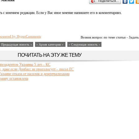
с Мягкий
Поделиться…
ь с мнением редакции. Если у Вас иное мнение напишите его в комментариях.
powered by HyperComments
Возник вопрос по теме статьи - Задать
« Предыдущая новость «
» Архив категории «
» Следующая новость »
ПОЧИТАТЬ НА ЭТУ ЖЕ ТЕМУ
президентом Украины 5 лет – КС
 даже если Донбасс не проголосует – посол ЕС
краине отказа от насилия и децентрализации
аину остановлена