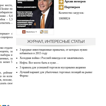
Архив номеров
рое место,
Партнерам
Ukraine по
избиратели
Количество загрузок:
яшко – 6,4
10698824
ибок – 1,3
ответить –
тервью» с
соцопроса
ЖУРНАЛ, ИНТЕРЕСНЫЕ СТАТЬИ
нко отдали
3 вредные инвестиционные привычки, от которых нужно
оцента, за
избавиться в 2015 году
а выборы и
Холодная война с Россией никогда и не заканчивалась
шенных, за
ых менее 5
Нефть: Все могло быть и хуже…
3 правила для успешной торговли мусорными акциями
Лучший вариант для убыточных торговых позиций на рынке
, рейтинг
Форекс
о по всем
в, похоже,
азать свое