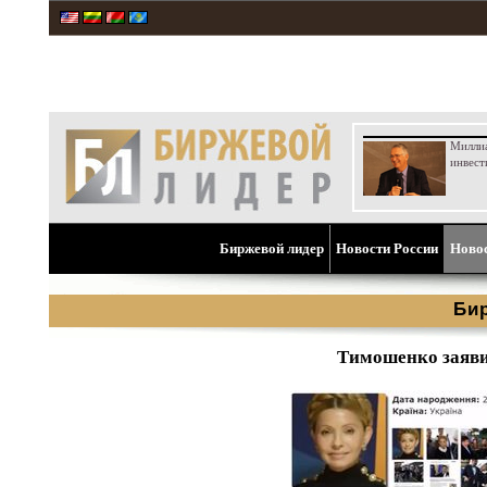
Милли
инвест
Биржевой лидер
Новости России
Ново
Би
Тимошенко заяви