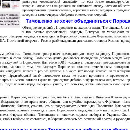
разыграть «югославский сценарий». То есть извне инспирируются 
которые направлены на разжигание конфликта между частями общест
провоцирования противостояний, агрессии и хаоса, ведущих к гражданс
которая, в свою очередь, обойдется множеством смертей.
Тимошенко не хочет объединяться с Порош
Объединение усилий с Порошенко не входит в планы Тимошенко. Она сч
у них разные идеологически подходы. Выступая на украинском тел
щим о встрече кандидата в президенты Порошенко с олигархом Фирташем, который н
ША. После этой встречи в России разблокировали деятельность завода Roshen, прин
ным рейтингам, Тимошенко проигрывает президентскую гонку кандидату Порошенко
уацию в свою пользу, Тимошенко давно добивается проведения дебатов между кан
ь между ней и Порошенко. Для этого ЮВТ использует различные провокационные з
ости, заявляя о том, что кандидат Порошенко является ставленником олигархов.
ти кандидаты попали в разные группы, а значит, нет повода сойтись на телевидени
тречу. Предвыборный штаб Тимошенко также не устает призывать к проведению 
 время и место, согласны даже на проведение дебатов в эфире телеканала, который п
у будет полезно перед выборами узнать, кто есть кто, чтобы избиратель смог сдел
речи с Фирташем, отметив при этом, что был в Вене вместе с Виталием Кличко ради
 Владимиром, и во время этого общения они случайно пересеклись с Фирташем. Факт
 бизнесмен Фирташ, уточнив, что он поддерживает именно идеи Порошенко. Как заяв
 Тимошенко, поэтому нужно дать шанс Порошенко с надеждой, что у него получится. 
успеха. Фирташ обвинил Тимошенко в попытках сорвать выборы в Украине. Она в
, чтобы выборы не состоялись, и Украина осталась без легитимной власти, а руководи
.
рят о малых шансах Тимошенко на победу на выборах