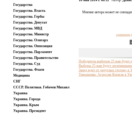
16 мая 2014 г. 08:11
Автор:
Дени
Государства
Государства. Власть
Мнение автора может не совпадат
Государства. Гербы
Государства. Депутат
Государства. МВД
Государства. Министр
comments 
Государства. Олигарх
Государства. Оппозиция
Государства. Парламент
Государства. Правительство
Победитель выборов 25 мая будет 
Государства. Суд
Выборы 25 мая будут легитимными,
Государства. Флаги
Запад ждет от «круглых столов» в У
Тимошенко: Агрессия Кремля в Укр
Медицина
СНГ
СССР. Политики. Гобачев Михаил
Украина
Украина. Города
Украина. Крым
Украина. Президент