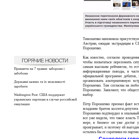
Тимошенко напомнила присутствую
Австрии, ожидая экстрадиции в С
Порошенко.
Как известно, согласно проведен
ГОРЯЧИЕ НОВОСТИ
чтобы попытаться переломить сит
самым высоким рейтингом, то ест
Прикмети на 7 травня: заборони і
информационные поводы, в частн
забобони
официальной программе дебатов, э
организовать альтернативную вс
Державні казино та їх можливості
Порошенко. Там согласны на любое
заробити
Порошенко. Заявляют, что обществ
выбор.
Washington Post: США поддержат
украинских партизан в случае российской
Петр Порошенко признал факт вст
оккупации
младшим братом коллеги-депутата
Порошенко подтвердил и опальный
все уже видели, что такое власть
мере, в бизнесе он уже достиг 
проигрывает, и поэтому ей выгодно
остались бы ее соратники по партии
Социологи гово