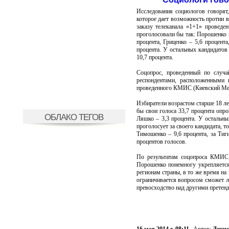
Исследования социологов говорят
которое дает возможность протии в
заказу телеканала «1+1» проведе
проголосовали бы так: Порошенко н
процента, Гриценко – 5,6 процента
процента. У остальных кандидатов 
10,7 процента.
Соцопрос, проведенный по случа
респондентами, расположенными 
проведенного КМИС (Киевский Межд
Избиратели возрастом старше 18 ле
бы свои голоса 33,7 процента опро
ОБЛАКО ТЕГОВ
Ляшко – 3,3 процента. У остальных
проголосует за своего кандидата, т
Тимошенко – 9,6 процента, за Тиги
процентов голосов.
По результатам соцопроса КМИС 
Порошенко понемногу укрепляетс
регионам страны, в то же время на
ограничивается вопросом сможет л
превосходство над другими претенд