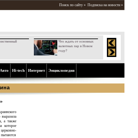
Поиск по сайту »
Подписка на новости »
инственный
Что ждать от основных
валютных пар в Новом
году?
Aвто
Hi-tech
Интернет
Энциклопедия
ина
а»
краинского
о выразила
а, а также
а которое
 церковно-
 пытаются