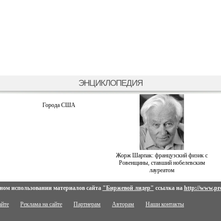
ЭНЦИКЛОПЕДИЯ
Города США
Жорж Шарпак: французский физик с
Ровенщины, ставший нобелевским
лауреатом
ном использовании материалов сайта
"Биржевой лидер"
ссылка на
http://www.pro
айте
Реклама на сайте
Партнерам
Авторам
Наши контакты