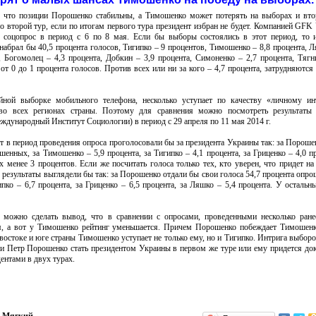
, что позиции Порошенко стабильны, а Тимошенко может потерять на выборах и вто
о второй тур, если по итогам первого тура президент избран не будет. Компанией GFK 
н соцопрос в период с 6 по 8 мая. Если бы выборы состоялись в этот период, то 
абрал бы 40,5 процента голосов, Тигипко – 9 процентов, Тимошенко – 8,8 процента, Л
, Богомолец – 4,3 процента, Добкин – 3,9 процента, Симоненко – 2,7 процента, Тягн
от 0 до 1 процента голосов. Против всех или ни за кого – 4,7 процента, затрудняются 
йной выборке мобильного телефона, несколько уступает по качеству «личному ин
во всех регионах страны. Поэтому для сравнения можно посмотреть результаты 
ународный Институт Социологии) в период с 29 апреля по 11 мая 2014 г.
т в период проведения опроса проголосовали бы за президента Украины так: за Пороше
шенных, за Тимошенко – 5,9 процента, за Тигипко – 4,1 процента, за Гриценко – 4,0 пр
 менее 3 процентов. Если же посчитать голоса только тех, кто уверен, что придет н
о результаты выглядели бы так: за Порошенко отдали бы свои голоса 54,7 процента опро
пко – 6,7 процента, за Гриценко – 6,5 процента, за Ляшко – 5,4 процента. У остальн
можно сделать вывод, что в сравнении с опросами, проведенными несколько ранее
я, а вот у Тимошенко рейтинг уменьшается. Причем Порошенко побеждает Тимошенк
 востоке и юге страны Тимошенко уступает не только ему, но и Тигипко. Интрига выборо
и Петр Порошенко стать президентом Украины в первом же туре или ему придется док
ентами в двух турах.