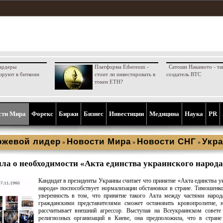
ардеры
Платформа Ethereum -
Сатоши Накамото - та
ируют в биткоин
стоит ли инвестировать в
создатель BTC
токен ETH?
сти Мира
Форекс
Биржи
Бизнес
Инвестиции
Медицина
Наука
PR
ржевой лидер
Новости Мира
Новости СНГ
Укра
»
»
»
ла о необходимости «Акта единства украинского народ
Кандидат в президенты Украины считает что принятие «Акта единства у
народа» поспособствует нормализации обстановки в стране. Тимошенк
уверенность в том, что принятие такого Акта между частями народ
гражданскими представителями сможет остановить кровопролитие, н
рассчитывает внешний агрессор. Выступая на Всеукраинском совете
религиозных организаций в Киеве, она предположила, что в стране