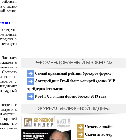
действия,
ва с целью
кой войне,
енко.
итает, что
евидении,
аходится в
адлежащего
. Для того
РЕКОМЕНДОВАННЫЙ БРОКЕР №1
дидатами с
аявления и
 Согласно
Самый правдивый рейтинг брокеров форекс
и, если не
Автотрейдинг Pro-Rebate: копируй сделки VIP
дебатов с
ринадлежит
трейдеров бесплатно
ать мудрый
Nord FX лучший форекс брокер 2019 года
 встречи с
ЖУРНАЛ «БИРЖЕВОЙ ЛИДЕР»
 встречи с
ил Фирташ,
По крайней
идит, что
Читать онлайн
ть страной
Скачать номер
.