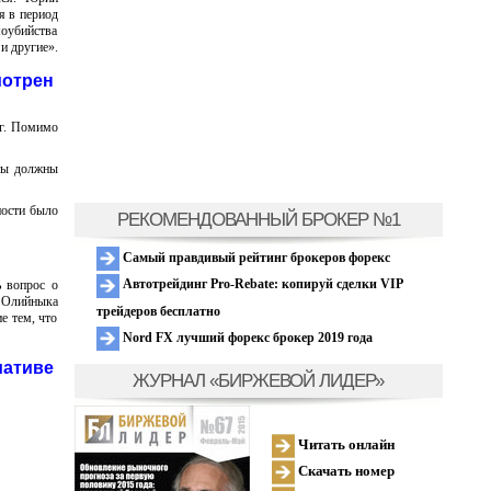
я в период
моубийства
и другие».
мотрен
рг. Помимо
аты должны
ности было
РЕКОМЕНДОВАННЫЙ БРОКЕР №1
Самый правдивый рейтинг брокеров форекс
Автотрейдинг Pro-Rebate: копируй сделки VIP
ь вопрос о
а Олийныка
трейдеров бесплатно
е тем, что
Nord FX лучший форекс брокер 2019 года
иативе
ЖУРНАЛ «БИРЖЕВОЙ ЛИДЕР»
Читать онлайн
Скачать номер