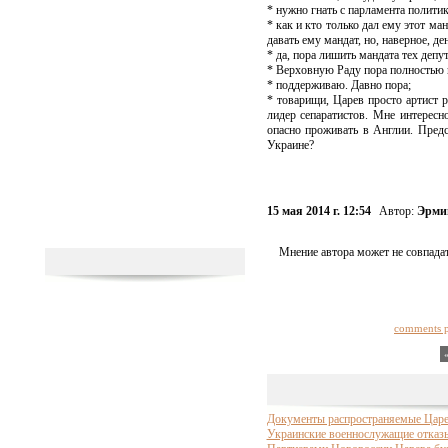
* нужно гнать с парламента полити
* как и кто только дал ему этот ма
давать ему мандат, но, наверное, де
* да, пора лишить мандата тех депу
* Верховную Раду пора полностью 
* поддерживаю. Давно пора;
* товарищи, Царев просто артист р
лидер сепаратистов. Мне интересн
опасно проживать в Англии. Предс
Украине?
15 мая 2014 г. 12:54
Автор:
Эрми
Мнение автора может не совпадат
comments 
Документы распространяемые Царе
Украинские военнослужащие отказ