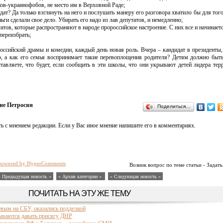
ков-украинофобов, не место им в Верховной Раде;
ндат? Да только взглянуть на него и послушать манеру его разговора хватило бы для тог
ньги сделали свое дело. Убирать его надо из лав депутатов, и немедленно;
татов, которые распространяют в народе пророссийское настроение. С них все и начинаетс
переизбрать;
оссийский драмы и комедии, каждый день новая роль. Вчера – кандидат в президенты,
о, а как его семья воспринимает такие перевоплощения родителя? Детям должно быт
тавляете, что будет, если сообщить в эти школы, что они укрывают детей лидера тер
не Петросян
Поделиться…
ь с мнением редакции. Если у Вас иное мнение напишите его в комментариях.
powered by HyperComments
Возник вопрос по теме статьи - Задать
« Предыдущая новость «
» Архив категории «
» Следующая новость »
ПОЧИТАТЬ НА ЭТУ ЖЕ ТЕМУ
вым на СБУ, оказались подделкой
ываются давать присягу ДНР