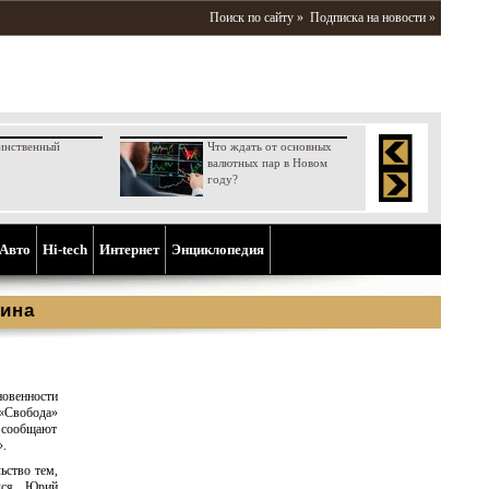
Поиск по сайту »
Подписка на новости »
инственный
Что ждать от основных
валютных пар в Новом
году?
Aвто
Hi-tech
Интернет
Энциклопедия
ина
овенности
«Свобода»
к сообщают
.
ьство тем,
лся. Юрий