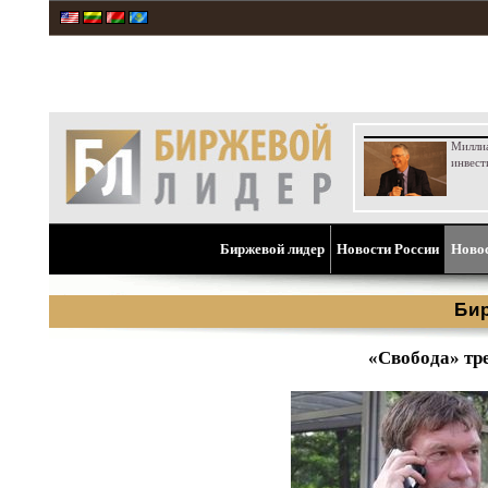
Милли
инвест
Биржевой лидер
Новости России
Ново
Би
«Свобода» тр