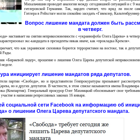
Михальчишин проводит аналогии между сегодняшней ситуацией и с 9 ма
гитлеровской Германии. Так, нардеп считает, что вряд ли после са
Гитлера в Рейхстаге могли спокойно заседать «Гиммлер, Кальтенбруннер 
Вопрос лишение мандата должен быть расс
в четверг.
ода» настаивает на снятии неприкосновенности с «украинофоба Олега Царева» в четве
характеризовал экс-кандидата в президенты никак иначе, как «прокладка Кремля».
мечает, что как украинские силовики борются террористами на востоке, так и депут
й Рады.
ния «Биржевой лидер», прошение о лишении Олега Царева депутатской неприкосновен
 неделе.
ура инициирует лишение мандатов ряда депутатов.
ители партии «Свобода», но и представители Генпрокуратуры призывают рассмотрет
арева, но и других депутатов. В частности, в этом списке называются имена Владимир
ика (Компартия). Генеральный прокурор Олег Махницкий обосновывает свое требовани
участие в написании репрессивных законах 16 января.
ей социальной сети Facebook на информацию об иниц
а» о лишении Олега Царева депутатского мандата.