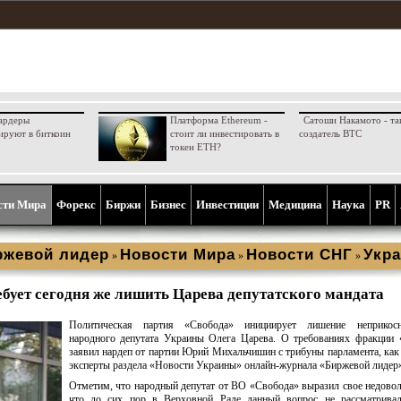
ардеры
Платформа Ethereum -
Сатоши Накамото - та
ируют в биткоин
стоит ли инвестировать в
создатель BTC
токен ETH?
сти Мира
Форекс
Биржи
Бизнес
Инвестиции
Медицина
Наука
PR
ржевой лидер
Новости Мира
Новости СНГ
Укра
»
»
»
ебует сегодня же лишить Царева депутатского мандата
Политическая партия «Свобода» инициирует лишение неприкосн
народного депутата Украины Олега Царева. О требованиях фракции 
заявил нардеп от партии Юрий Михальчишин с трибуны парламента, ка
эксперты раздела «Новости Украины» онлайн-журнала «Биржевой лидер»
Отметим, что народный депутат от ВО «Свобода» выразил свое недовол
что до сих пор в Верховной Раде данный вопрос не рассматрива