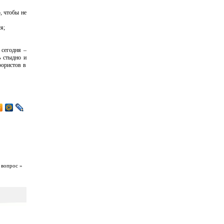
о, чтобы не
я;
 сегодня –
ь стыдно и
рористов в
 вопрос »