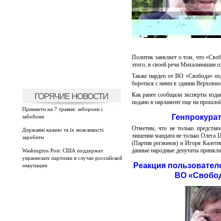
Политик заявляет о том, что «Своб
этого, в своей речи Михальчишин о
Также нардеп от ВО «Свобода» под
бороться с ними в здании Верховно
ГОРЯЧИЕ НОВОСТИ
Как ранее сообщали эксперты изда
подано в парламент еще на прошлой
Прикмети на 7 травня: заборони і
Генпрокурат
забобони
Отметим, что не только представ
Державні казино та їх можливості
лишении мандата не только Олега Ц
заробити
(Партия регионов) и Игоря Калетн
данные народные депутаты приняли 
Washington Post: США поддержат
украинских партизан в случае российской
Реакция пользовател
оккупации
ВО «Свобод