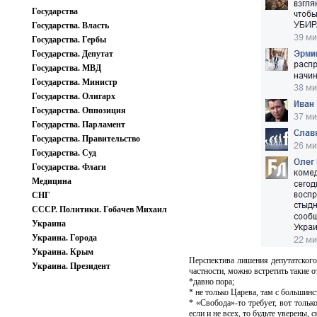
Государства
Государства. Власть
Государства. Гербы
Государства. Депутат
Государства. МВД
Государства. Министр
Государства. Олигарх
Государства. Оппозиция
Государства. Парламент
Государства. Правительство
Государства. Суд
Государства. Флаги
Медицина
СНГ
СССР. Политики. Гобачев Михаил
Украина
Украина. Города
Украина. Крым
Перспектива лишения депутатского 
Украина. Президент
частности, можно встретить такие 
*давно пора;
* не только Царева, там с большинс
* «Свобода»-то требует, вот тольк
если и не всех, то будьте уверены, 