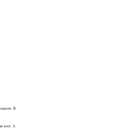
соцсети. В
же всех. А