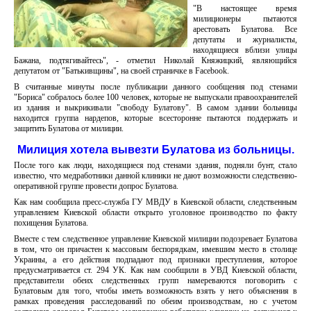
"В настоящее время
милиционеры пытаются
арестовать Булатова. Все
депутаты и журналисты,
находящиеся вблизи улицы
Бажана, подтягивайтесь", - отметил Николай Княжицкий, являющийся
депутатом от "Батькивщины", на своей страничке в Facebook.
В считанные минуты после публикации данного сообщения под стенами
"Бориса" собралось более 100 человек, которые не выпускали правоохранителей
из здания и выкрикивали "свободу Булатову". В самом здании больницы
находится группа нардепов, которые всесторонне пытаются поддержать и
защитить Булатова от милиции.
Милиция хотела вывезти Булатова из больницы.
После того как люди, находящиеся под стенами здания, подняли бунт, стало
известно, что медработники данной клиники не дают возможности следственно-
оперативной группе провести допрос Булатова.
Как нам сообщила пресс-служба ГУ МВДУ в Киевской области, следственным
управлением Киевской области открыто уголовное производство по факту
похищения Булатова.
Вместе с тем следственное управление Киевской милиции подозревает Булатова
в том, что он причастен к массовым беспорядкам, имевшим место в столице
Украины, а его действия подпадают под признаки преступления, которое
предусматривается ст. 294 УК. Как нам сообщили в УВД Киевской области,
представители обеих следственных групп намереваются поговорить с
Булатовым для того, чтобы иметь возможность взять у него объяснения в
рамках проведения расследований по обеим производствам, но с учетом