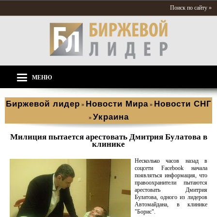
Поиск по сайту »
МЕНЮ
Биржевой лидер
Новости Мира
Новости СНГ
»
»
Украина
»
Милиция пытается арестовать Дмитрия Булатова в
клинике
Несколько часов назад в
соцсети Facebook начала
появляться информация, что
правоохранители пытаются
арестовать Дмитрия
Булатова, одного из лидеров
Автомайдана, в клинике
"Борис".