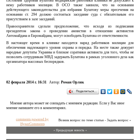
состояния здоровья Булатова медицинские работники клиники не допускают к
нему работников милиции. В ОСО также заявили, что на основании
действующего законодательства для избрания Булатову меры пресечения на
основании ст. 294 должно состояться заседание суда с обязательным его
присутствием в зале заседаний.
Правоохранители сделали предположение, что исходя из подписания
президентом закона о проведении амнистии в отношении активистов
Автомайдана и Евромайдана, могут освободить Булатова от ответственности.
В настоящее время в клинике находится наряд работников милиции для
обеспечения надлежащего уровня охраны и порядка. На месте также дежурят
народные депутаты Украины и близкие соратники активиста для того, чтобы не
позволить сотрудникам МВД задержать Булатова в рамках уголовного дела как
организатора массовых беспорядков.
02 февраля 2014 г. 16:31
Автор:
Роман Орлик
Поделиться…
Мнение автора может не совпадать с мнением редакции. Если у Вас иное
мнение напишите его в комментариях.
comments powered by
Возник вопрос по теме статьи - Задать вопрос »
HyperComments
« Предыдущая новость «