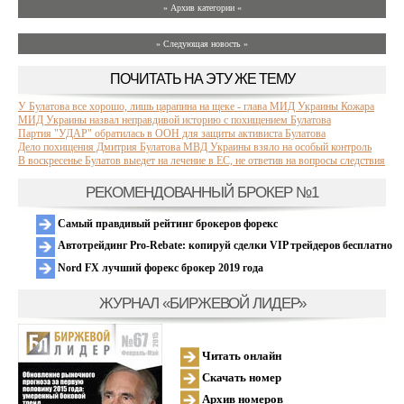
» Архив категории «
» Следующая новость »
ПОЧИТАТЬ НА ЭТУ ЖЕ ТЕМУ
У Булатова все хорошо, лишь царапина на щеке - глава МИД Украины Кожара
МИД Украины назвал неправдивой историю с похищением Булатова
Партия "УДАР" обратилась в ООН для защиты активиста Булатова
Дело похищения Дмитрия Булатова МВД Украины взяло на особый контроль
В воскресенье Булатов выедет на лечение в ЕС, не ответив на вопросы следствия
РЕКОМЕНДОВАННЫЙ БРОКЕР №1
Самый правдивый рейтинг брокеров форекс
Автотрейдинг Pro-Rebate: копируй сделки VIP трейдеров бесплатно
Nord FX лучший форекс брокер 2019 года
ЖУРНАЛ «БИРЖЕВОЙ ЛИДЕР»
Читать онлайн
Скачать номер
Архив номеров