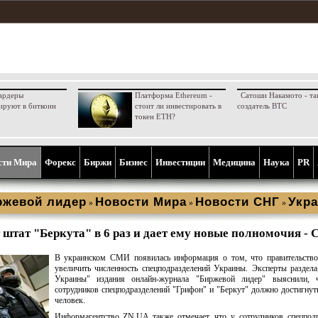
ардеры
Платформа Ethereum -
Сатоши Накамото - та
ируют в биткоин
стоит ли инвестировать в
создатель BTC
токен ETH?
сти Мира
Форекс
Биржи
Бизнес
Инвестиции
Медицина
Наука
PR
ржевой лидер
Новости Мира
Новости СНГ
Укра
»
»
»
 штат "Беркута" в 6 раз и дает ему новые полномочия -
В украинском СМИ появилась информация о том, что правительство
увеличить численность спецподразделений Украины. Эксперты раздел
Украины" издания онлайн-журнала "Биржевой лидер" выяснили, 
сотрудников спецподразделений "Грифон" и "Беркут" должно достигнут
человек.
Информагентство ZN.UA также отмечает, что у сотрудников спецпод