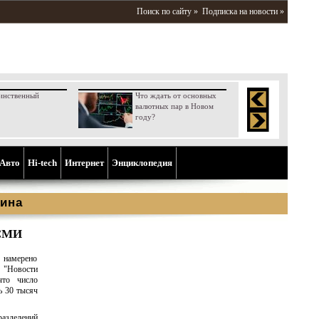
Поиск по сайту »
Подписка на новости »
инственный
Что ждать от основных
валютных пар в Новом
году?
Aвто
Hi-tech
Интернет
Энциклопедия
ина
 СМИ
 намерено
а "Новости
что число
ь 30 тысяч
разделений