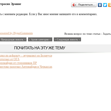
етросян Эрмине
Поделиться…
ь с мнением редакции. Если у Вас иное мнение напишите его в комментариях.
powered by HyperComments
Возник вопрос по теме статьи - Задать
« Предыдущая новость «
» Архив категории «
» Следующая новость »
ПОЧИТАТЬ НА ЭТУ ЖЕ ТЕМУ
ащил по асфальту – журналист из Беларуси
 отогнал от ОГА
вромайдан от сторонников ПР
естоко разогнал Автомайдан в Черкассах