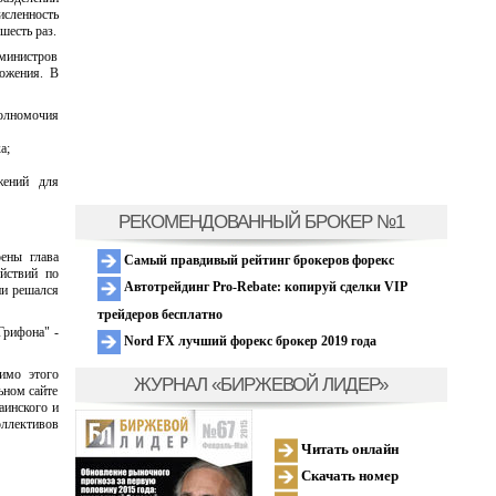
ленность
шесть раз.
министров
ожения. В
олномочия
а;
жений для
РЕКОМЕНДОВАННЫЙ БРОКЕР №1
ены глава
Самый правдивый рейтинг брокеров форекс
йствий по
Автотрейдинг Pro-Rebate: копируй сделки VIP
ии решался
трейдеров бесплатно
Грифона" -
Nord FX лучший форекс брокер 2019 года
имо этого
ЖУРНАЛ «БИРЖЕВОЙ ЛИДЕР»
ьном сайте
аинского и
оллективов
Читать онлайн
Скачать номер