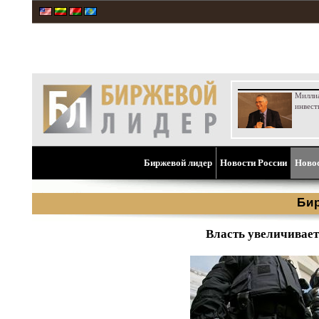
Милли
инвест
Биржевой лидер
Новости России
Ново
Би
Власть увеличивает