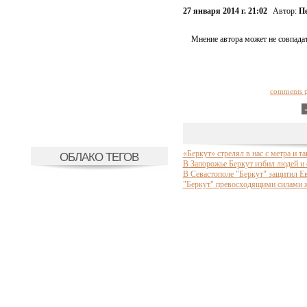
27 января 2014 г. 21:02
Автор:
П
Мнение автора может не совпадат
comments 
«Беркут» стрелял в нас с метра и т
ОБЛАКО ТЕГОВ
В Запорожье Беркут избил людей и
В Севастополе "Беркут" защитил Е
"Беркут" превосходящими силами ж