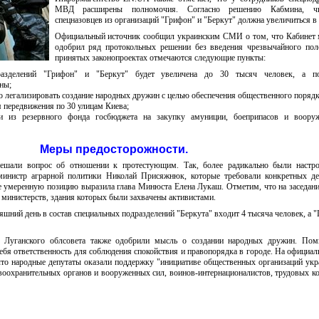
МВД расширены полномочия. Согласно решению Кабмина, чис
спецназовцев из организаций "Грифон" и "Беркут" должна увеличиться в 
Официальный источник сообщил украинским СМИ о том, что Кабинет 
одобрил ряд протокольных решении без введения чрезвычайного пол
принятых законопроектах отмечаются следующие пункты:
разделений "Грифон" и "Беркут" будет увеличена до 30 тысяч человек, а п
ны;
 легализировать создание народных дружин с целью обеспечения общественного порядк
я передвижения по 30 улицам Киева;
ги из резервного фонда госбюджета на закупку амуниции, боеприпасов и воору
Меры предосторожности.
ешали вопрос об отношении к протестующим. Так, более радикально были настро
инистр аграрной политики Николай Присяжнюк, которые требовали конкретных де
 умеренную позицию выразила глава Минюста Елена Лукаш. Отметим, что на заседан
министерств, здания которых были захвачены активистами.
яшний день в состав специальных подразделений "Беркута" входит 4 тысяча человек, а "
 Луганского облсовета также одобрили мысль о создании народных дружин. Пом
себя ответственность для соблюдения спокойствия и правопорядка в городе. На официал
что народные депутаты оказали поддержку
"инициативе общественных организаций укр
авоохранительных органов и вооруженных сил, воинов-интернационалистов, трудовых к