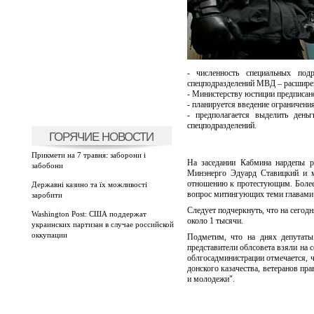
- численность специальных под
спецподразделений МВД – расшире
- Министерству юстиции предписано
- планируется введение ограничени
- предполагается выделить день
спецподразделений.
ГОРЯЧИЕ НОВОСТИ
Прикмети на 7 травня: заборони і
На заседании Кабмина нардепы р
забобони
Минэнерго Эдуард Ставицкий и м
отношению к протестующим. Более
Державні казино та їх можливості
вопрос митингующих теми главами 
заробити
Следует подчеркнуть, что на сегодн
Washington Post: США поддержат
около 1 тысячи.
украинских партизан в случае российской
оккупации
Подметим, что на днях депутаты
представители облсовета взяли на 
облгосадминистрации отмечается, 
донского казачества, ветеранов пр
и молодежи".