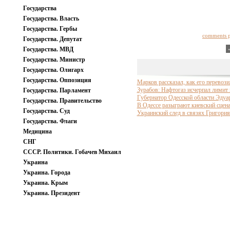
Государства
Государства. Власть
Государства. Гербы
comments 
Государства. Депутат
Государства. МВД
Государства. Министр
Государства. Олигарх
Государства. Оппозиция
Марков рассказал, как его перевоз
Зурабов: Нафтогаз исчерпал лимит 
Государства. Парламент
Губернатор Одесской области Эдуар
Государства. Правительство
В Одессе разыграют киевский сцена
Государства. Суд
Украинский след в связях Григори
Государства. Флаги
Медицина
СНГ
СССР. Политики. Гобачев Михаил
Украина
Украина. Города
Украина. Крым
Украина. Президент