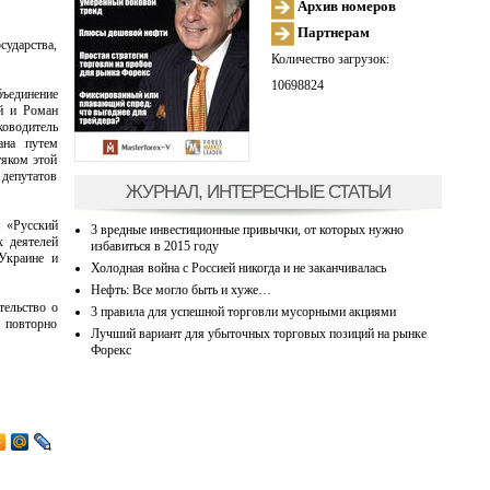
Архив номеров
Партнерам
сударства,
Количество загрузок:
10698824
бъединение
й и Роман
ководитель
ана путем
тяком этой
 депутатов
ЖУРНАЛ, ИНТЕРЕСНЫЕ СТАТЬИ
м «Русский
3 вредные инвестиционные привычки, от которых нужно
х деятелей
избавиться в 2015 году
Украине и
Холодная война с Россией никогда и не заканчивалась
Нефть: Все могло быть и хуже…
тельство о
3 правила для успешной торговли мусорными акциями
о повторно
Лучший вариант для убыточных торговых позиций на рынке
Форекс