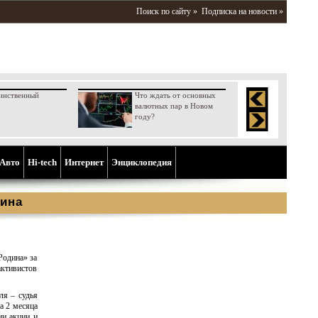
Поиск по сайту »
Подписка на новости »
инственный
Что ждать от основных
валютных пар в Новом
году?
Aвто
Hi-tech
Интернет
Энциклопедия
ина
Родина» за
активистов
ля – судья
а 2 месяца
ии акции и