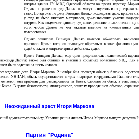
штурма здания ГУ МВД Одесской области во время переезда Марков
Однако по решению суда Данько не могут выпустить из-под стражи з
залог. Но адвокат по делу Геннадия Данько, исследовав дело, пришел к в
у суда не было никаких материалов, доказывающих участие подозре
штурме. Как подмечает адвокат, суд вынес решение о заключении под 
того, чтобы Данько не мог оказать влияние на «неназванных сви
потерпевших».
Однако защитник Геннадия Данько намерен обжаловать вынесен
приговор. Кроме того, он планирует обратиться в квалификационну
судей с иском о неправомерных действиях судьи.
Кроме Геннадия Данько, еще один представитель политической парти
Александр Дарчук также был обвинен в участии в событиях областного УВД. Как в
бщем были задержаны шесть человек.
асследование дела Игоря Маркова. 2 ноября был проведен обыск у близких родствен
щению УНИАН, обыск осуществляется в трех квартирах сотрудниками Главного след
ечается, они прибыли для расследования из Киева. Санкция на обыск в этих квар
Киева. В целях безопасности, милиционеров, занятых проведением обысков, охраняю
Неожиданный арест Игоря Маркова
сший административный суд Украины решил лишить Игоря Маркова мандата депутата Р
Партия "Родина"