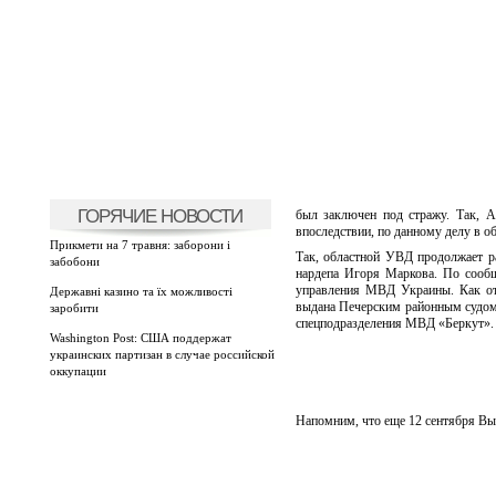
ГОРЯЧИЕ НОВОСТИ
был заключен под стражу. Так, 
впоследствии, по данному делу в о
Прикмети на 7 травня: заборони і
Так, областной УВД продолжает р
забобони
нардепа Игоря Маркова. По сооб
управления МВД Украины. Как отм
Державні казино та їх можливості
выдана Печерским районным судом 
заробити
спецподразделения МВД «Беркут».
Washington Post: США поддержат
украинских партизан в случае российской
оккупации
Напомним, что еще 12 сентября Вы