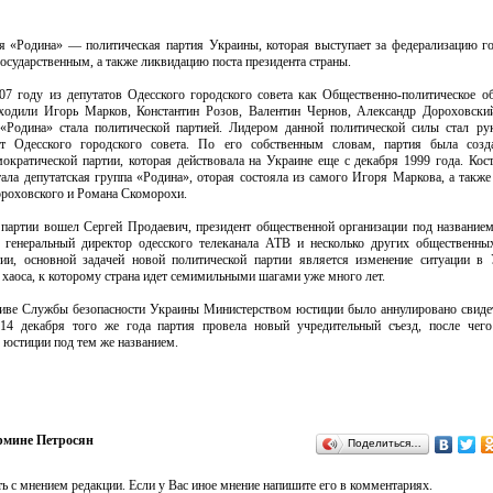
я «Родина» — политическая партия Украины, которая выступает за федерализацию го
осударственным, а также ликвидацию поста президента страны.
07 году из депутатов Одесского городского совета как Общественно-политическое о
входили Игорь Марков, Константин Розов, Валентин Чернов, Александр Дороховски
Родина» стала политической партией. Лидером данной политической силы стал ру
т Одесского городского совета. По его собственным словам, партия была созд
кратической партии, которая действовала на Украине еще с декабря 1999 года. Кос
ала депутатская группа «Родина», оторая состояла из самого Игоря Маркова, а также
ороховского и Романа Скоморохи.
 партии вошел Сергей Продаевич, президент общественной организации под название
 генеральный директор одесского телеканала АТВ и несколько других общественны
ии, основной задачей новой политической партии является изменение ситуации в 
хаоса, к которому страна идет семимильными шагами уже много лет.
ативе Службы безопасности Украины Министерством юстиции было аннулировано свиде
 14 декабря того же года партия провела новый учредительный съезд, после чег
 юстиции под тем же названием.
рмине Петросян
Поделиться…
ь с мнением редакции. Если у Вас иное мнение напишите его в комментариях.