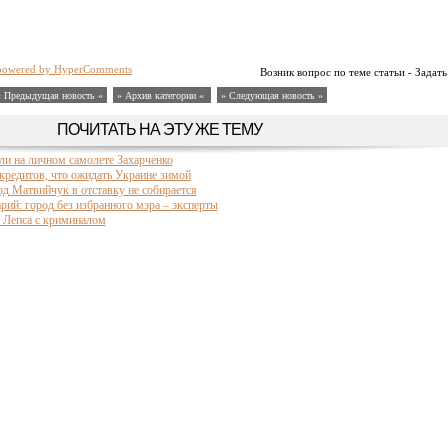
powered by HyperComments
Возник вопрос по теме статьи - Задать
« Предыдущая новость «
» Архив категории «
» Следующая новость »
ПОЧИТАТЬ НА ЭТУ ЖЕ ТЕМУ
или на личном самолете Захарченко
кредитов, что ожидать Украине зимой
д Матвийчук в отставку не собирается
рий: город без избранного мэра – эксперты
я Лепса с криминалом