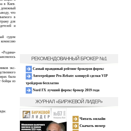
а в Киев.
а денежный
ыводу, что
ваемого в
стражу для
детелей и
ный судом
ю комиссию
и «Родина»
ыяснилось
РЕКОМЕНДОВАННЫЙ БРОКЕР №1
ников экс-
Самый правдивый рейтинг брокеров форекс
ственного
Автотрейдинг Pro-Rebate: копируй сделки VIP
тирах была
т бойцы из
трейдеров бесплатно
Nord FX лучший форекс брокер 2019 года
ЖУРНАЛ «БИРЖЕВОЙ ЛИДЕР»
ады.
Читать онлайн
Скачать номер