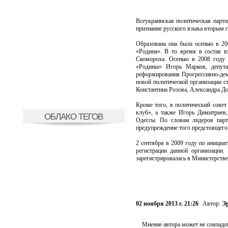
Всеукраинская политическая парти
признание русского языка вторым г
Образована она была осенью в 20
«Родина». В то время в состав 
Скомороха. Осенью в 2008 году «
«Родины» Игорь Марков, депута
реформирования Прогрессивно-демо
новой политической организации ст
Константина Розова, Александра Д
Кроме того, в политический совет
клуб», а также Игорь Димитриев,
ОБЛАКО ТЕГОВ
Одессы. По словам лидеров парт
предупреждение того предстоящего 
2 сентября в 2009 году по иници
регистрации данной организации.
зарегистрировалась в Министерстве
02 ноября 2013 г. 21:26
Автор:
Э
Мнение автора может не совпадат