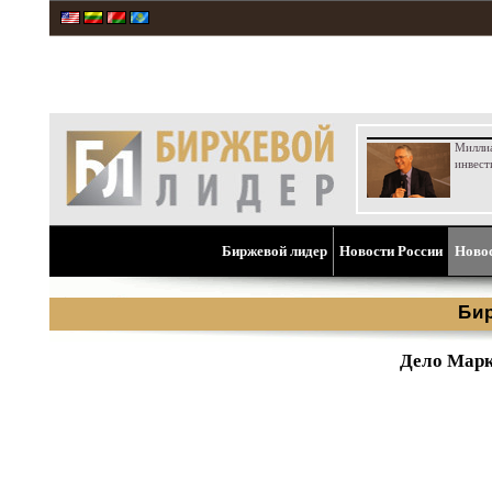
Милли
инвест
Биржевой лидер
Новости России
Ново
Би
Дело Марк