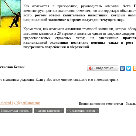
Как отмечается в пресс-релизе, руководитель компании
Аста Г
комментируя прогноз аналитиков, отмечает, что его коррекция объясняет
всего,
ростом объема капитальных инвестиций, который набл
национальной экономике в первом полугодии текущего года.
Кроме того, как отмечают аналитики страховой компании, которая обсл
миллиона клиентов в 28 странах и является одним из мировых лидеров
предоставляемых страховых услуг,
на увеличение прогно
национальной экономики позитивно повлиял также и рост э
внутреннего потребления и сбережений.
стислав Белый
Поделиться…
ь с мнением редакции. Если у Вас иное мнение напишите его в комментариях.
powered by HyperComments
Возник вопрос по теме статьи - Задать
« Предыдущая новость «
» Архив категории «
» Следующая новость »