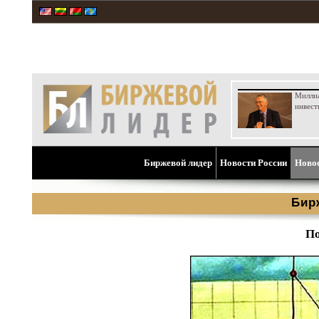
Милли
инвест
Биржевой лидер
Новости России
Ново
Бир
По