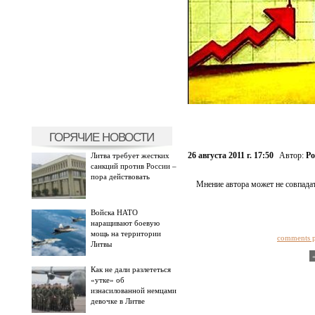
ГОРЯЧИЕ НОВОСТИ
26 августа 2011 г. 17:50
Автор:
Ро
Литва требует жестких
санкций против России –
пора действовать
Мнение автора может не совпадат
Войска НАТО
наращивают боевую
мощь на территории
comments 
Литвы
Как не дали разлететься
«утке» об
изнасилованной немцами
девочке в Литве