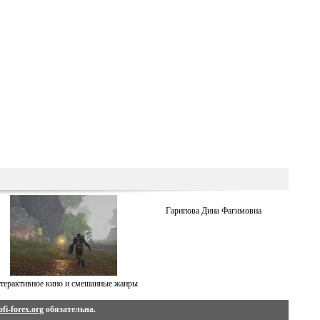
Гарипова Дина Фaгимовнa
терактивное кино и смешанные жанры
fi-forex.org
обязательна.