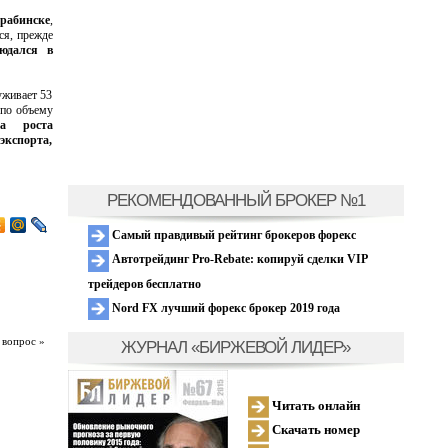
рабинске
,
ся, прежде
юдался в
уживает 53
 по объему
за роста
кспорта,
РЕКОМЕНДОВАННЫЙ БРОКЕР №1
Самый правдивый рейтинг брокеров форекс
Автотрейдинг Pro-Rebate: копируй сделки VIP
трейдеров бесплатно
Nord FX лучший форекс брокер 2019 года
 вопрос »
ЖУРНАЛ «БИРЖЕВОЙ ЛИДЕР»
Читать онлайн
Скачать номер