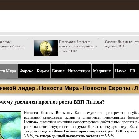
ардеры
Платформа Ethereum -
Сатоши Накамото - та
ируют в биткоин
стоит ли инвестировать в
создатель BTC
токен ETH?
сти Мира
Форекс
Биржи
Бизнес
Инвестиции
Медицина
Наука
PR
жевой лидер
Новости Мира
Новости Европы
Л
»
»
»
чему увеличен прогноз роста ВВП Литвы?
Новости Литвы, Вильнюс.
Как следует из пресс-релиза, опубли
компанией страхования жизни и управления пенсионными фонд
Lietuva»,
аналитики компании скорректировали собственный прогноз в
роста валового внутреннего продукта Литвы в текущем году.
Если
текущего года в «Aviva Lietuva» прогнозировали рост ВВП страны 
3,8 %, то теперь данный показатель составляет 5,5 %.