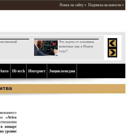
Поиск по сайту »
Подписка на новости »
инственный
Что ждать от основных
валютных пар в Новом
году?
Aвто
Hi-tech
Интернет
Энциклопедия
итва
кованного
ами
«Aviva
 отношении
 в январе
на уровне