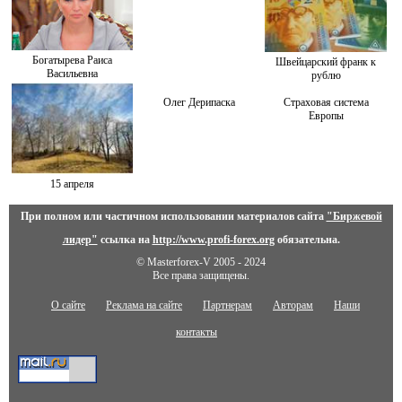
Богатырева Раиса
Швейцарский франк к
Васильевна
рублю
Олег Дерипаска
Страховая система
Европы
15 апреля
При полном или частичном использовании материалов сайта
"Биржевой
лидер"
ссылка на
http://www.profi-forex.org
обязательна.
© Masterforex-V 2005 - 2024
Все права защищены.
О сайте
Реклама на сайте
Партнерам
Авторам
Наши
контакты