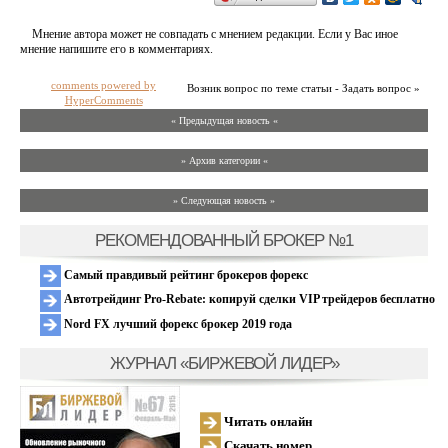
Мнение автора может не совпадать с мнением редакции. Если у Вас иное
мнение напишите его в комментариях.
comments powered by
Возник вопрос по теме статьи - Задать вопрос »
HyperComments
« Предыдущая новость «
» Архив категории «
» Следующая новость »
РЕКОМЕНДОВАННЫЙ БРОКЕР №1
Самый правдивый рейтинг брокеров форекс
Автотрейдинг Pro-Rebate: копируй сделки VIP трейдеров бесплатно
Nord FX лучший форекс брокер 2019 года
ЖУРНАЛ «БИРЖЕВОЙ ЛИДЕР»
Читать онлайн
Скачать номер