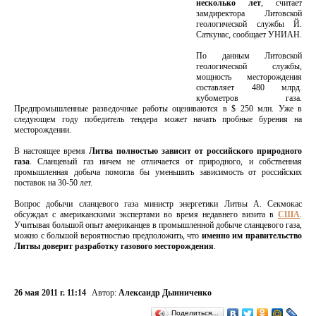
несколько лет
, считает
замдиректора Литовской
геологической службы Й.
Саткунас, сообщает УНИАН.
По данным Литовской
геологической службы,
мощность месторождения
составляет 480 млрд.
кубометров газа.
Предпромышленные разведочные работы оцениваются в $ 250 млн. Уже в
следующем году победитель тендера может начать пробные бурения на
месторождении.
В настоящее время
Литва полностью зависит от российского природного
газа
. Сланцевый газ ничем не отличается от природного, и собственная
промышленная добыча помогла бы уменьшить зависимость от российских
поставок на 30-50 лет.
Вопрос добычи сланцевого газа министр энергетики Литвы А. Секмокас
обсуждал с американскими экспертами во время недавнего визита в
США
.
Учитывая большой опыт американцев в промышленной добыче сланцевого газа,
можно с большой вероятностью предположить, что
именно им правительство
Литвы доверит разработку газового месторождения
.
26 мая 2011 г. 11:14
Автор:
Александр Дынниченко
Поделиться…