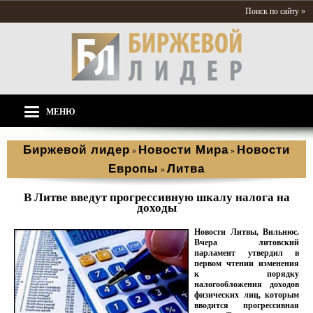
Поиск по сайту »
МЕНЮ
Биржевой лидер
Новости Мира
Новости
»
»
Европы
Литва
»
В Литве введут прогрессивную шкалу налога на
доходы
Новости Литвы, Вильнюс.
Вчера литовский
парламент утвердил в
первом чтении изменения
к порядку
налогообложения доходов
физических лиц, которым
вводится прогрессивная