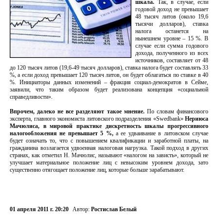
шкала.
Так, в случае, если
годовой доход не превышает
48 тысяч литов (около 19,6
тысячи долларов), ставка
налога останется на
нынешнем уровне – 15 %. В
случае если сумма годового
дохода, полученного из всех
источников, составляет от 48
до 120 тысяч литов (19,6-49 тысяч долларов), ставка налога будет составлять 33
%, а если доход превышает 120 тысяч литов, он будет облагаться по ставке в 40
%. Инициаторы данных изменений – фракция социал-демократов в Сейме,
заявили, что таким образом будет реализована концепция «социальной
справедливости».
Впрочем, далеко не все разделяют такое мнение.
По словам финансового
эксперта, главного экономиста литовского подразделения «Swedbank»
Нериюса
Мачюлиса, в мировой практике дискретность шкалы прогрессивного
налогообложения не превышает 5 %,
а ее удваивание в литовском случае
будет означать то, что с повышением квалификации и заработной платы, на
гражданина возлагается удвоенная налоговая нагрузка. Такой подход в других
странах, как отметил Н. Мачюлис, называют «налогом на зависть», который не
улучшает материальное положение лиц с невысоким уровнем дохода, зато
существенно отягощает положение лиц, которые больше зарабатывают.
01 апреля 2011 г. 20:20
Автор:
Ростислав Белый