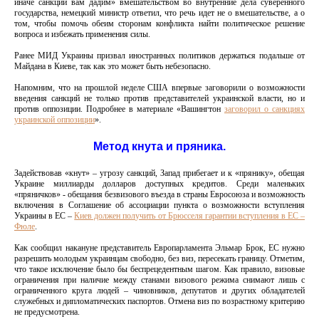
иначе санкции вам дадим» вмешательством во внутренние дела суверенного
государства, немецкий министр ответил, что речь идет не о вмешательстве, а о
том, чтобы помочь обеим сторонам конфликта найти политическое решение
вопроса и избежать применения силы.
Ранее МИД Украины призвал иностранных политиков держаться подальше от
Майдана в Киеве, так как это может быть небезопасно.
Напомним, что на прошлой неделе США впервые заговорили о возможности
введения санкций не только против представителей украинской власти, но и
против оппозиции. Подробнее в материале «Вашингтон
заговорил о санкциях
украинской оппозиции
».
Метод кнута и пряника.
Задействовав «кнут» – угрозу санкций, Запад прибегает и к «прянику», обещая
Украине миллиарды долларов доступных кредитов. Среди маленьких
«пряничков» - обещания безвизового въезда в страны Евросоюза и возможность
включения в Соглашение об ассоциации пункта о возможности вступления
Украины в ЕС –
Киев должен получить от Брюсселя гарантии вступления в ЕС –
Фюле
.
Как сообщил накануне представитель Европарламента Эльмар Брок, ЕС нужно
разрешить молодым украинцам свободно, без виз, пересекать границу. Отметим,
что такое исключение было бы беспрецедентным шагом. Как правило, визовые
ограничения при наличие между станами визового режима снимают лишь с
ограниченного круга людей – чиновников, депутатов и других обладателей
служебных и дипломатических паспортов. Отмена виз по возрастному критерию
не предусмотрена.