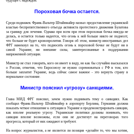
будущее с надеждой.
Пороховая бочка остается.
Среди подвижек Франк-Вальтер Штайнмайер назвал предоставление украинской
властью беспрепятственного отъезда активиста протестного движения Булатова
за границу для лечения. Однако при всем при этом пороховая бочка никуда не
делась, и остается только надеется, что огонь к ней больше никто не поднесет,
что больше не будет кровопролития. Говоря об этом, министр иностранных дел
ФРГ намекнул на то, что подносить огонь к пороховой бочке не будут ни в
самой Украине, ни внешние силы, заинтересованные в поддержании
напряженной ситуации.
Министр не стал говорить, кого он имеет в виду, но как бы случайно высказался
о России, отметив, что Евросоюзу не нужно соревноваться с РФ в том, кто
больше заплатит Украине, ведь сейчас самое важное - это вернуть страну в
нормальное состояние.
Министр пояснил «угрозу» санкциями.
Глава МИД ФРГ пояснил, зачем нужно поднимать тему о санкциях. Как
сообщил Франк-Вальтер Штайнмайер в аэропорту Берлина, Германия должна
показать четкое отношение к ситуации в Украине и продемонстрировать санкции,
как вполне реальную угрозу. Украинские политики должны понимать, что
санкции вполне возможны, если они не достигнут на переговорах того
прогресса, который от них ожидают и требуют.
На вопрос журналистов, а не является ли позиция «делайте то, что мы хотим,