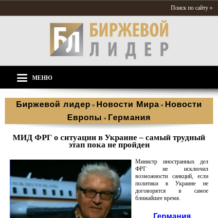
Поиск по сайту »
МЕНЮ
Биржевой лидер
Новости Мира
Новости
»
»
Европы
Германия
»
МИД ФРГ о ситуации в Украине – самый трудный
этап пока не пройден
Министр иностранных дел
ФРГ не исключил
возможности санкций, если
политики в Украине не
договорятся в самое
ближайшее время.
Германия