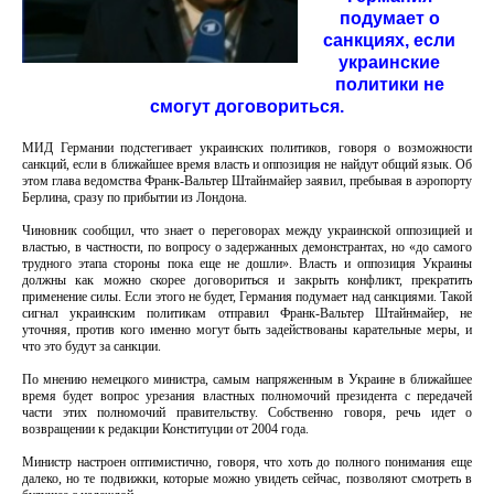
подумает о
санкциях, если
украинские
политики не
смогут договориться.
МИД Германии подстегивает украинских политиков, говоря о возможности
санкций, если в ближайшее время власть и оппозиция не найдут общий язык. Об
этом глава ведомства Франк-Вальтер Штайнмайер заявил, пребывая в аэропорту
Берлина, сразу по прибытии из Лондона.
Чиновник сообщил, что знает о переговорах между украинской оппозицией и
властью, в частности, по вопросу о задержанных демонстрантах, но «до самого
трудного этапа стороны пока еще не дошли». Власть и оппозиция Украины
должны как можно скорее договориться и закрыть конфликт, прекратить
применение силы. Если этого не будет, Германия подумает над санкциями. Такой
сигнал украинским политикам отправил Франк-Вальтер Штайнмайер, не
уточняя, против кого именно могут быть задействованы карательные меры, и
что это будут за санкции.
По мнению немецкого министра, самым напряженным в Украине в ближайшее
время будет вопрос урезания властных полномочий президента с передачей
части этих полномочий правительству. Собственно говоря, речь идет о
возвращении к редакции Конституции от 2004 года.
Министр настроен оптимистично, говоря, что хоть до полного понимания еще
далеко, но те подвижки, которые можно увидеть сейчас, позволяют смотреть в