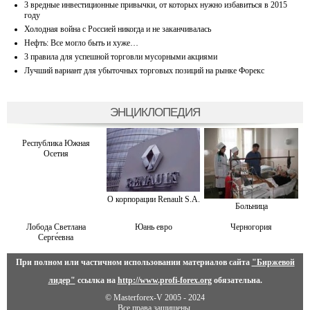
3 вредные инвестиционные привычки, от которых нужно избавиться в 2015
году
Холодная война с Россией никогда и не заканчивалась
Нефть: Все могло быть и хуже…
3 правила для успешной торговли мусорными акциями
Лучший вариант для убыточных торговых позиций на рынке Форекс
ЭНЦИКЛОПЕДИЯ
Республика Южная
Осетия
О корпорации Renault S.A.
Больница
Лобода Светлана
Юань евро
Черногория
Серге́евна
При полном или частичном использовании материалов сайта
"Биржевой
лидер"
ссылка на
http://www.profi-forex.org
обязательна.
© Masterforex-V 2005 - 2024
Все права защищены.