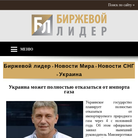
Поиск по сайту »
МЕНЮ
Биржевой лидер
Новости Мира
Новости СНГ
»
»
Украина
»
Украина может полностью отказаться от импорта
газа
Украинское государство
планирует полностью
отказаться от
импортируемого природного
газа через 4 с половиной
года. Об этом официально
заявил нынешний
руководитель Минэнергетики