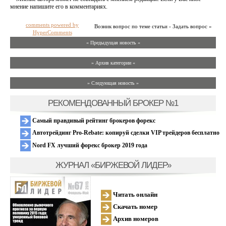
мнение напишите его в комментариях.
comments powered by
Возник вопрос по теме статьи - Задать вопрос »
HyperComments
« Предыдущая новость «
» Архив категории «
» Следующая новость »
РЕКОМЕНДОВАННЫЙ БРОКЕР №1
Самый правдивый рейтинг брокеров форекс
Автотрейдинг Pro-Rebate: копируй сделки VIP трейдеров бесплатно
Nord FX лучший форекс брокер 2019 года
ЖУРНАЛ «БИРЖЕВОЙ ЛИДЕР»
Читать онлайн
Скачать номер
Архив номеров