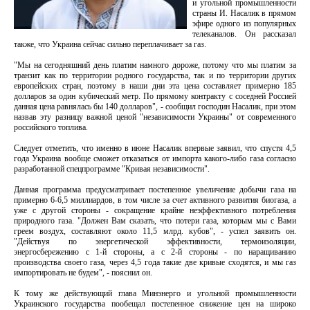
и угольной промышленности
страны И. Насалик в прямом
эфире одного из популярных
телеканалов. Он рассказал
также, что Украина сейчас сильно переплачивает за газ.
"Мы на сегодняшний день платим намного дороже, потому что мы платим за
транзит как по территории родного государства, так и по территории других
европейских стран, поэтому в наши дни эта цена составляет примерно 185
долларов за один кубический метр. По прямому контракту с соседней Россией
данная цена равнялась бы 140 долларов", - сообщил господин Насалик, при этом
назвав эту разницу важной ценой "независимости Украины" от современного
российского топлива.
Следует отметить, что именно в июне Насалик впервые заявил, что спустя 4,5
года Украина вообще сможет отказаться от импорта какого-либо газа согласно
разработанной спецпрограмме "Кривая независимости".
Данная программа предусматривает постепенное увеличение добычи газа на
примерно 6-6,5 миллиардов, в том числе за счет активного развития биогаза, а
уже с другой стороны - сокращение крайне неэффективного потребления
природного газа. "Должен Вам сказать, что потери газа, которым мы с Вами
греем воздух, составляют около 11,5 млрд. кубов", - успел заявить он.
"Действуя по энергетической эффективности, термоизоляции,
энергосбережению с 1-й стороны, а с 2-й стороны - по наращиванию
производства своего газа, через 4,5 года такие две кривые сходятся, и мы газ
импортировать не будем", - пояснил он.
К тому же действующий глава Минэнерго и угольной промышленности
Украинского государства пообещал постепенное снижение цен на широко