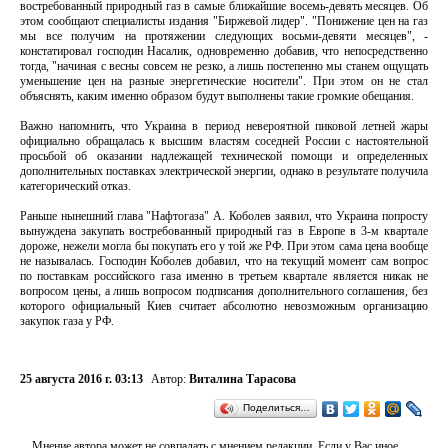
востребованный природный газ в самые ближайшие восемь-девять месяцев. Об
этом сообщают специалисты издания "Биржевой лидер". "Понижение цен на газ
мы все получим на протяжении следующих восьми-девяти месяцев", -
констатировал господин Насалик, одновременно добавив, что непосредственно
тогда, "начиная с весны совсем не резко, а лишь постепенно мы станем ощущать
уменьшение цен на разные энергетические носители". При этом он не стал
объяснять, каким именно образом будут выполнены такие громкие обещания.
Важно напомнить, что Украина в период невероятной пиковой летней жары
официально обращалась к высшим властям соседней России с настоятельной
просьбой об оказании надлежащей технической помощи и определенных
дополнительных поставках электрической энергии, однако в результате получила
категорический отказ.
Раньше нынешний глава "Нафтогаза" А. Коболев заявил, что Украина попросту
вынуждена закупать востребованный природный газ в Европе в 3-м квартале
дороже, нежели могла бы покупать его у той же РФ. При этом сама цена вообще
не называлась. Господин Коболев добавил, что на текущий момент сам вопрос
по поставкам российского газа именно в третьем квартале является никак не
вопросом цены, а лишь вопросом подписания дополнительного соглашения, без
которого официальный Киев считает абсолютно невозможным организацию
закупок газа у РФ.
25 августа 2016 г. 03:13
Автор:
Виталина Тарасова
Поделиться…
Мнение автора может не совпадать с мнением редакции. Если у Вас иное