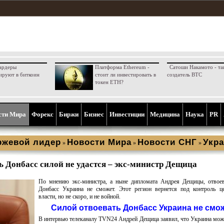
ардеры
Платформа Ethereum -
Сатоши Накамото - та
ируют в биткоин
стоит ли инвестировать в
создатель BTC
токен ETH?
сти Мира
Форекс
Биржи
Бизнес
Инвестиции
Медицина
Наука
PR
ржевой лидер
Новости Мира
Новости СНГ
Укра
»
»
»
ь Донбасс силой не удастся – экс-министр Дещица
По мнению экс-министра, а ныне дипломата Андрея Дещицы, отвоев
Донбасс Украина не сможет. Этот регион вернется под контроль це
власти, но не скоро, и не войной.
Силой отвоевать Донбасс Украина не смо
В интервью телеканалу TVN24 Андрей Дещица заявил, что Украина мож