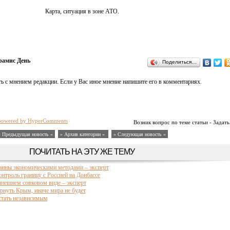
Карта, ситуация в зоне АТО.
рамис День
Поделиться…
ь с мнением редакции. Если у Вас иное мнение напишите его в комментариях.
powered by HyperComments
Возник вопрос по теме статьи - Задать
« Предыдущая новость «
» Архив категории «
» Следующая новость »
ПОЧИТАТЬ НА ЭТУ ЖЕ ТЕМУ
аины экономическими методами – эксперт
нтроль границу с Россией на Донбассе
ынешнем совковом виде – эксперт
ернуть Крым, иначе мира не будет
стать независимым