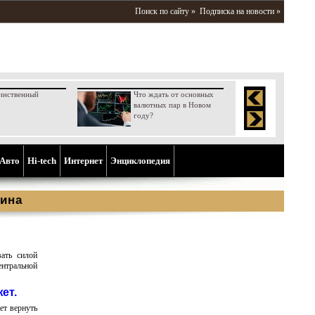
Поиск по сайту »
Подписка на новости »
инственный
Что ждать от основных
валютных пар в Новом
году?
Aвто
Hi-tech
Интернет
Энциклопедия
ина
ать силой
нтральной
жет.
ет вернуть