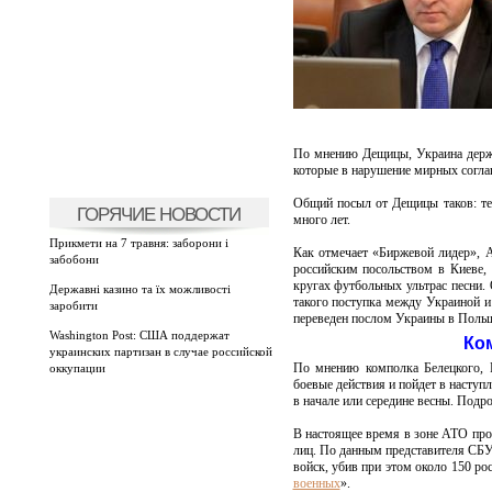
По мнению Дещицы, Украина держит
которые в нарушение мирных согла
Общий посыл от Дещицы таков: тер
ГОРЯЧИЕ НОВОСТИ
много лет.
Прикмети на 7 травня: заборони і
Как отмечает «Биржевой лидер», 
забобони
российским посольством в Киеве,
кругах футбольных ультрас песни. 
Державні казино та їх можливості
такого поступка между Украиной 
заробити
переведен послом Украины в Поль
Washington Post: США поддержат
Ко
украинских партизан в случае российской
По мнению комполка Белецкого, Р
оккупации
боевые действия и пойдет в наступл
в начале или середине весны. Подро
В настоящее время в зоне АТО про
лиц. По данным представителя СБУ,
войск, убив при этом около 150 ро
военных
».