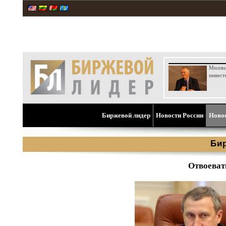
Милли
инвест
Биржевой лидер
Новости России
Ново
Би
Отвоеват