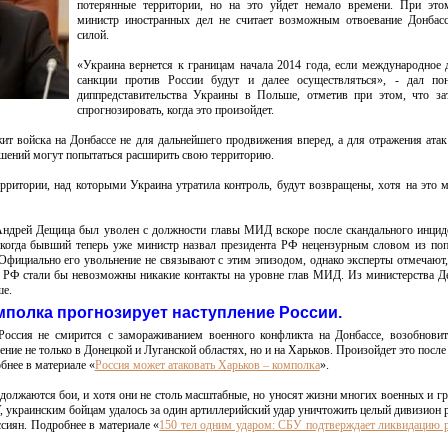
потерянные территории, но на это уйдет немало времени. При эт
министр иностранных дел не считает возможным отвоевание Донбасс
силой.
«Украина вернется к границам начала 2014 года, если международное 
санкции против России будут и далее осуществляться», - дал пон
диппредставительства Украины в Польше, отметив при этом, что за
спрогнозировать, когда это произойдет.
 войска на Донбассе не для дальнейшего продвижения вперед, а для отражения атак
шений могут попытаться расширить свою территорию.
ритории, над которыми Украина утратила контроль, будут возвращены, хотя на это 
Андрей Дещица был уволен с должности главы МИД вскоре после скандального инцид
 когда бывший теперь уже министр назвал президента РФ нецензурным словом из по
Официально его увольнение не связывают с этим эпизодом, однако эксперты отмечают,
и РФ стали бы невозможны никакие контакты на уровне глав МИД. Из министерства 
ше.
мполка прогнозирует наступление России.
оссия не смирится с замораживанием военного конфликта на Донбассе, возобнови
ение не только в Донецкой и Луганской областях, но и на Харьков. Произойдет это после
бнее в материале «
Россия может атаковать Харьков – комполка
».
должаются бои, и хотя они не столь масштабные, но уносят жизни многих военных и г
 украинским бойцам удалось за один артиллерийский удар уничтожить целый дивизион 
ссиян. Подробнее в материале «
150 тел одним ударом: СБУ подтверждает ликвидацию 