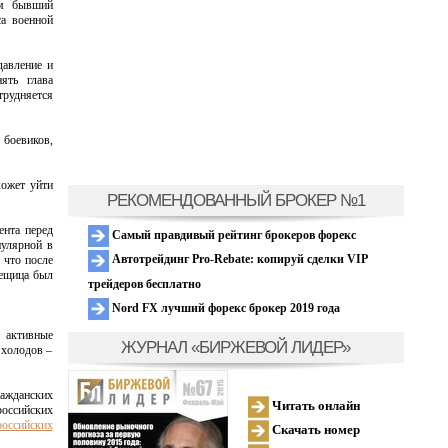
ом бывший
а военной
давление и
ять глава
трудняется
 боевиков,
может уйти
РЕКОМЕНДОВАННЫЙ БРОКЕР №1
ента перед
Самый правдивый рейтинг брокеров форекс
пулярной в
Автотрейдинг Pro-Rebate: копируй сделки VIP
 что после
Дещица был
трейдеров бесплатно
Nord FX лучший форекс брокер 2019 года
т активные
ЖУРНАЛ «БИРЖЕВОЙ ЛИДЕР»
 холодов –
ражданских
Читать онлайн
российских
российских
Скачать номер