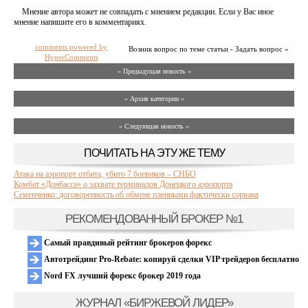
Мнение автора может не совпадать с мнением редакции. Если у Вас иное
мнение напишите его в комментариях.
comments powered by
Возник вопрос по теме статьи - Задать вопрос »
HyperComments
« Предыдущая новость «
» Архив категории «
» Следующая новость »
ПОЧИТАТЬ НА ЭТУ ЖЕ ТЕМУ
Атака на аэропорт отбита, убито 7 боевиков – СНБО
Комбат «Донбасса» о захвате терминалов Донецкого аэропорта
Семенченко: договоренность об обмене пленными фактически сорвана
РЕКОМЕНДОВАННЫЙ БРОКЕР №1
Самый правдивый рейтинг брокеров форекс
Автотрейдинг Pro-Rebate: копируй сделки VIP трейдеров бесплатно
Nord FX лучший форекс брокер 2019 года
ЖУРНАЛ «БИРЖЕВОЙ ЛИДЕР»