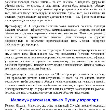
донецкий аэропорт любой ценой – по его мнению, в подобном удержании
объекта просто нет смысла, и цена всегда должна быть адекватной объекту.
Украинские военные пока удерживают аэропорт, однако существует вероятность
того, что они могут быть окружены боевиками. Кроме того, канал снабжения
военных, удерживающих аэропорт, достаточно узкий – там фактически только
лишь одна ведущая в аэропорт дорога.
Пресс-офицер АТО Владислав Селезнев также называет донецкий аэропорт
важным объектом инфраструктуры, коммуникационным центром, способным
обеспечить воздушные перевозки самолетами всех типов. Объект по-прежнему
имеет огромное стратегическое значение, даже несмотря на серьезно
поврежденную в результате продолжающихся пять месяцев обстрелов
инфраструктуру аэропорта.
Селезнев напомнил события на территории Крымского полуострова в конце
зимы этого года. Появившиеся там так называемые "зеленые человечки"
первым делом захватили все аэродромы. Кроме того, по мнению пресс-офицера,
украинские военные на протяжении пяти месяцев удерживают контроль над
донецким аэропортом, превратив этот объект в некий символ. Именно поэтому
его так стремятся захватить боевики.
Он подчеркнул, что об отступлении сил АТО из аэропорта не может быть и речи.
Там происходит ротация военнослужащих, и этого, по его словам, вполне
достаточно, чтобы удерживать объект в течение довольно длительного времени,
отражая атаки боевиков. Если заработают соглашения, которые были подписаны
в белорусской столице, то украинские военные отойдут на оговоренные рубежи,
которые уже подготовлены соответствующим образом инженерами.
Маломуж рассказал, зачем Путину аэропорт.
Генерал Николай Маломуж, экс-глава украинской Службы внешней разведки,
заявил, что России донецкий аэропорт нужен для того, чтобы устроить на этом