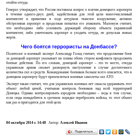
отойти оттуда.
Генерал утверждает, что Россия поставила вопрос о взятии донецкого аэропорта
в течение одного-двух дней, задействовав для этой цели многочисленный
контингент и применяя в ходе штурмов тяжелое вооружение, активно
обстреливая аэропорт и продолжая попытки его атаковать. Маломуж считает,
что необходимо либо усиливать держащий оборону объекта украинский
контингент, либо уничтожать аэропорт и уходить оттуда, не допуская новых
жертв.
Чего боятся террористы на Донбассе?
Политолог и военный эксперт Александр Гольц считает, что продолжение боев
за донецкий аэропорт указывает на планы обеих сторон конфликта продолжить
боевые действия. По его словам, донецкий аэропорт – это то место, откуда
украинская армия сможет развернуть наступление в случае достаточного
количества сил и средств. Командование боевиков больше всего опасается, что в
донецком аэропорту будут приземляться военные самолеты сил АТО.
Эксперт также считает, что для украинских военных нет смысла удерживать этот
объект любой ценой, учитывая контроль боевиков над всей территорией
Донецка. Однако контролировать аэродром необходимо – ведь в том случае,
если сюда понадобится в срочном порядке перебросить войска, то этот объект
как раз и пригодится для этой цели.
04 октября 2014 г. 14:48
Автор:
Алексей Иванов
Поделиться…