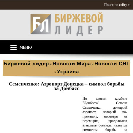
Поиск по сайту »
МЕНЮ
Биржевой лидер
Новости Мира
Новости СНГ
»
»
Украина
»
Семенченко: Аэропорт Донецка – символ борьбы
за Донбасс
По словам комбата
"Донбасса" Семена
Семенченко, донецкий
аэропорт, который по-
прежнему, несмотря на
перемирие, продолжают
атаковать боевики, является
символом борьбы за