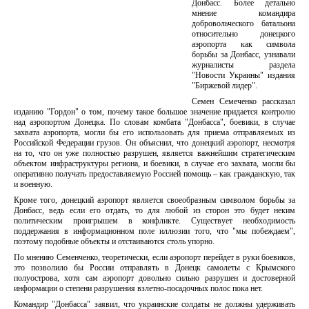
Донбасс. Более детально
мнение командира
добровольческого батальона
относительно донецкого
аэропорта как символа
борьбы за Донбасс, узнавали
журналисты раздела
"Новости Украины" издания
"Биржевой лидер".
Семен Семеченко рассказал
изданию "Гордон" о том, почему такое большое значение придается контролю
над аэропортом Донецка. По словам комбата "Донбасса", боевики, в случае
захвата аэропорта, могли бы его использовать для приема отправляемых из
Российской Федерации грузов. Он объяснил, что донецкий аэропорт, несмотря
на то, что он уже полностью разрушен, является важнейшим стратегическим
объектом инфраструктуры региона, и боевики, в случае его захвата, могли бы
оперативно получать предоставляемую Россией помощь – как гражданскую, так
и военную.
Кроме того, донецкий аэропорт является своеобразным символом борьбы за
Донбасс, ведь если его отдать, то для любой из сторон это будет неким
политическим проигрышем в конфликте. Существует необходимость
поддержания в информационном поле иллюзии того, что "мы побеждаем",
поэтому подобные объекты и отстаиваются столь упорно.
По мнению Семенченко, теоретически, если аэропорт перейдет в руки боевиков,
это позволило бы России отправлять в Донецк самолеты с Крымского
полуострова, хотя сам аэропорт довольно сильно разрушен и достоверной
информации о степени разрушения взлетно-посадочных полос пока нет.
Командир "Донбасса" заявил, что украинские солдаты не должны удерживать