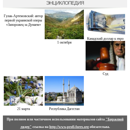
ЭНЦИКЛОПЕДИЯ
Гулак-Артемовский: автор
первой украинской оперы
«Запорожец за Дунаем»
Канадский доллар к евро
1 октября
Суд
21 марта
Республика Дагестан
При полном или частичном использовании материалов сайта
"Биржевой
лидер"
ссылка на
http://www.profi-forex.org
обязательна.