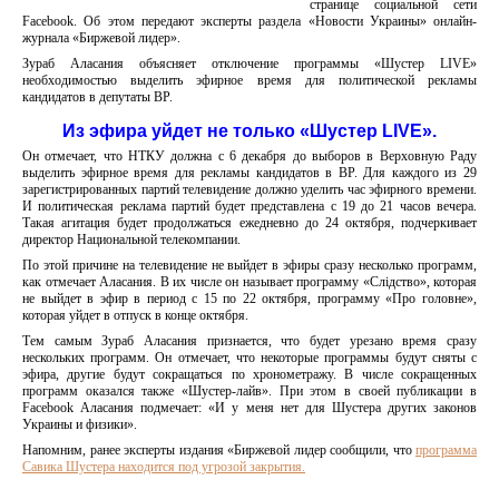
странице социальной сети
Facebook. Об этом передают эксперты раздела «Новости Украины» онлайн-
журнала «Биржевой лидер».
Зураб Аласания объясняет отключение программы «Шустер LIVE»
необходимостью выделить эфирное время для политической рекламы
кандидатов в депутаты ВР.
Из эфира уйдет не только «Шустер LIVE».
Он отмечает, что НТКУ должна с 6 декабря до выборов в Верховную Раду
выделить эфирное время для рекламы кандидатов в ВР. Для каждого из 29
зарегистрированных партий телевидение должно уделить час эфирного времени.
И политическая реклама партий будет представлена с 19 до 21 часов вечера.
Такая агитация будет продолжаться ежедневно до 24 октября, подчеркивает
директор Национальной телекомпании.
По этой причине на телевидение не выйдет в эфиры сразу несколько программ,
как отмечает Аласания. В их числе он называет программу «Слідство», которая
не выйдет в эфир в период с 15 по 22 октября, программу «Про головне»,
которая уйдет в отпуск в конце октября.
Тем самым Зураб Аласания признается, что будет урезано время сразу
нескольких программ. Он отмечает, что некоторые программы будут сняты с
эфира, другие будут сокращаться по хронометражу. В числе сокращенных
программ оказался также «Шустер-лайв». При этом в своей публикации в
Facebook Аласания подмечает: «И у меня нет для Шустера других законов
Украины и физики».
Напомним, ранее эксперты издания «Биржевой лидер сообщили, что
программа
Савика Шустера находится под угрозой закрытия.