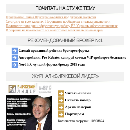
ПОЧИТАТЬ НА ЭТУ ЖЕ ТЕМУ
Программа Савика Шустера находится под угрозой закрытия
Смотрите на всех каналах: Порошенко пообщается с тележурналистами
Политолог: порядок и эффективную работу ВР Украины обеспечат военные
В Украине не показывают все аналоговые телеканалы из-за аварии
РЕКОМЕНДОВАННЫЙ БРОКЕР №1
Самый правдивый рейтинг брокеров форекс
Автотрейдинг Pro-Rebate: копируй сделки VIP трейдеров бесплатно
Nord FX лучший форекс брокер 2019 года
ЖУРНАЛ «БИРЖЕВОЙ ЛИДЕР»
Читать онлайн
Скачать номер
Архив номеров
Партнерам
Количество загрузок: 10698824