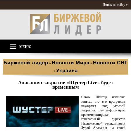
Поиск по сайту »
МЕНЮ
Биржевой лидер
Новости Мира
Новости СНГ
»
»
Украина
»
Аласания: закрытие «Шустер Live» будет
временным
Савик Шустер накануне
заявил, что его программа
находится под угрозой
закрытия. Эту информацию
прокомментировал
генеральный директор
Национальной телекомпании
Зураб Аласания на своей