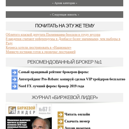
» Архив категории «
» Следующая новость »
ПОЧИТАТЬ НА ЭТУ ЖЕ ТЕМУ
Облитого краской депутата Пилипишина бросили в груду мусора
8 нардепов считают референдумы в Донбассе более значимыми, чем выборы в
Раду
Кернеса хотели люстрировать в «Национале»
Министр юстиции готов к проверке люстрацией
РЕКОМЕНДОВАННЫЙ БРОКЕР №1
Самый правдивый рейтинг брокеров форекс
Автотрейдинг Pro-Rebate: копируй сделки VIP трейдеров бесплатно
Nord FX лучший форекс брокер 2019 года
ЖУРНАЛ «БИРЖЕВОЙ ЛИДЕР»
Читать онлайн
Скачать номер
Архив номеров