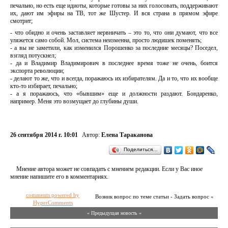
печально, но есть еще идиоты, которые готовы за них голосовать, поддерживают
их, дают им эфиры на ТВ, тот же Шустер. И вся страна в прямом эфире
смотрит;
- что обидно и очень заставляет нервничать – это то, что они думают, что все
уляжется само собой. Мол, система неизменна, просто людишек поменять;
- а вы не заметили, как изменился Порошенко за последние месяцы? Поседел,
взгляд потускнел;
- да и Владимир Владимирович в последнее время тоже не очень, боится
экспорта революции;
- делают то же, что и всегда, поражаюсь их избирателям. Да и то, что их вообще
кто-то избирает, печально;
- а я поражаюсь, что «бывшим» еще и должности раздают. Бондаренко,
например. Меня это возмущает до глубины души.
26 сентября 2014 г. 10:01
Автор:
Елена Тараканова
Поделиться…
Мнение автора может не совпадать с мнением редакции. Если у Вас иное
мнение напишите его в комментариях.
comments powered by
Возник вопрос по теме статьи - Задать вопрос »
HyperComments
« Предыдущая новость «