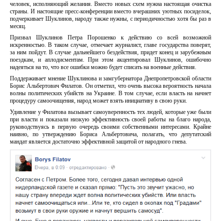
человек, исполняющий желания. Вместо новых схем нужна настоящая очистка
страны. И настоящие пресс-конференции вместо вчерашних уютных посиделок,
подчеркивает Шуклинов, народу также нужны, с периодичностью хотя бы раз в
месяц.
Призвал Шуклинов Петра Порошенко к действию со всей возможной
искренностью. В таком случае, отмечает журналист, главе государства поверят,
за ним пойдут. В случае дальнейшего бездействия, придет конец и зарубежным
поездкам, и аплодисментам. При этом акцентировал Шуклинов, ошибочно
надеяться на то, что все ошибки можно будет списать на военные действия.
Поддерживает мнение Шуклинова и замгубернатора Днепропетровской области
Борис Альбертович Филатов. Он отметил, что очень высока вероятность начала
волны политических убийств на Украине. В том случае, если власть на начнет
процедуру самоочищения, народ может взять инициативу в свою руки.
Удивление у Филатова вызывает самоуверенность тех людей, которые уже были
при власти и показали низкую эффективность своей работы на благо народа,
руководствуясь в первую очередь своими собственными интересами. Крайне
наивно, по утверждению Бориса Альбертовича, полагать, что депутатский
мандат является достаточно эффективной защитой от народного гнева.