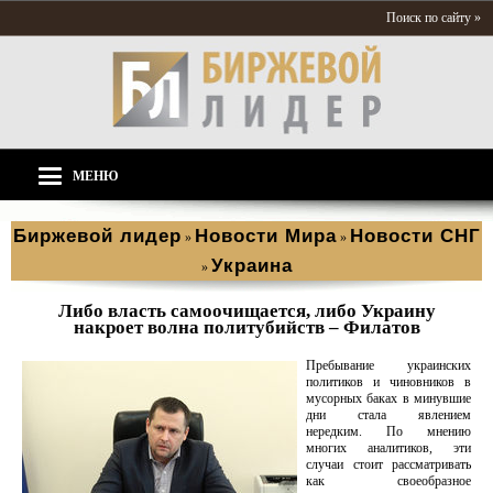
Поиск по сайту »
МЕНЮ
Биржевой лидер
Новости Мира
Новости СНГ
»
»
Украина
»
Либо власть самоочищается, либо Украину
накроет волна политубийств – Филатов
Пребывание украинских
политиков и чиновников в
мусорных баках в минувшие
дни стала явлением
нередким. По мнению
многих аналитиков, эти
случаи стоит рассматривать
как своеобразное