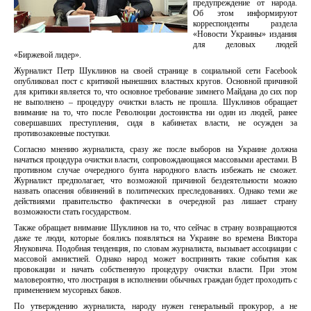
предупреждение от народа.
Об этом информируют
корреспонденты раздела
«Новости Украины» издания
для деловых людей
«Биржевой лидер».
Журналист Петр Шуклинов на своей странице в социальной сети Facebook
опубликовал пост с критикой нынешних властных кругов. Основной причиной
для критики является то, что основное требование зимнего Майдана до сих пор
не выполнено – процедуру очистки власть не прошла. Шуклинов обращает
внимание на то, что после Революции достоинства ни один из людей, ранее
совершавших преступления, сидя в кабинетах власти, не осужден за
противозаконные поступки.
Согласно мнению журналиста, сразу же после выборов на Украине должна
начаться процедура очистки власти, сопровождающаяся массовыми арестами. В
противном случае очередного бунта народного власть избежать не сможет.
Журналист предполагает, что возможной причиной бездеятельности можно
назвать опасения обвинений в политических преследованиях. Однако теми же
действиями правительство фактически в очередной раз лишает страну
возможности стать государством.
Также обращает внимание Шуклинов на то, что сейчас в страну возвращаются
даже те люди, которые боялись появляться на Украине во времена Виктора
Януковича. Подобная тенденция, по словам журналиста, вызывает ассоциации с
массовой амнистией. Однако народ может воспринять такие события как
провокации и начать собственную процедуру очистки власти. При этом
маловероятно, что люстрация в исполнении обычных граждан будет проходить с
применением мусорных баков.
По утверждению журналиста, народу нужен генеральный прокурор, а не