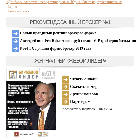
«Донбасс» захватил «певца терроризма» Юрия Юрченко, приехавшего из
Парижа
Иловайск взят!
РЕКОМЕНДОВАННЫЙ БРОКЕР №1
Самый правдивый рейтинг брокеров форекс
Автотрейдинг Pro-Rebate: копируй сделки VIP трейдеров бесплатно
Nord FX лучший форекс брокер 2019 года
ЖУРНАЛ «БИРЖЕВОЙ ЛИДЕР»
Читать онлайн
Скачать номер
Архив номеров
Партнерам
Количество загрузок: 10698824