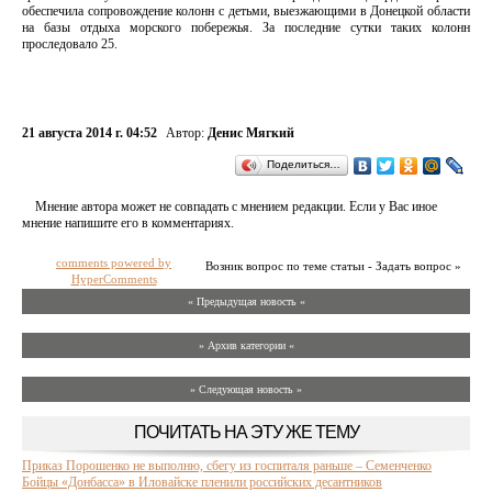
обеспечила сопровождение колонн с детьми, выезжающими в Донецкой области
на базы отдыха морского побережья. За последние сутки таких колонн
проследовало 25.
21 августа 2014 г. 04:52
Автор:
Денис Мягкий
Поделиться…
Мнение автора может не совпадать с мнением редакции. Если у Вас иное
мнение напишите его в комментариях.
comments powered by
Возник вопрос по теме статьи - Задать вопрос »
HyperComments
« Предыдущая новость «
» Архив категории «
» Следующая новость »
ПОЧИТАТЬ НА ЭТУ ЖЕ ТЕМУ
Приказ Порошенко не выполню, сбегу из госпиталя раньше – Семенченко
Бойцы «Донбасса» в Иловайске пленили российских десантников