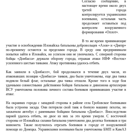
Согласно сообщению, в
настоящее время около двух
третей города
контролируется украинскими
военными, остальная часть
продолжает оставаться под
контролем вооруженного
формирования «Оплот».
В то же время принимающие
участие в освобождении Иловайска батальоны добровольцев «Азов» и «Днепр»
по-прежнему остаются за пределами города. В среду они предпринимали
попытки зайти в Иловайск, но успехом они не увенчались. С северной стороны
бойцы «Донбасса» держали оборону города, отражая атаки НВФ «Восток»
усиленного шестью танками. Атаку противника удалось отбить.
Как заявили в «Донбассе», бой продолжался в течение двух часов, из
атаковавших позиции «Донбасса» танков, два были уничтожены, еще два танка
подняли белый флаг, остальные два танка отошли. Кроме того в ходе боя
удачными совместными действиями бойцов батальона и дивизиона артиллерии
ВСУ уничтожена половина личного состава боевиков принимавших участие в
атаке.
На окраинах города с западной стороны в районе села Гробовское боевиками
была устроена засада. Они потеряли свой танк и боевую машину пехоты, но
захватили автобус с раненными бойцами батальона «Донбасс». Впоследствии
парней удалось отбить, но двое из них за это время умерли. С восточной
стороны от Иловайска силами батальона уничтожено два десятка боевиков и три
миномета. Также получилось отрезать боевиков в городе от вооруженной
помощи из Донецка. Украинскими военными были уничтожены БМП и КамАЗ