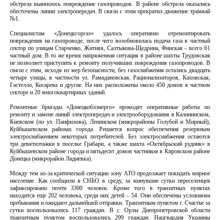
обстрела выявилось повреждение газопроводов. В районе обстрела оказались
обесточены линии электропередач. В связи с этим прекратил движение трамвай
№1.
Специалистам «Донецкгоргаз» удалось оперативно отремонтировать
повреждения на газопроводе, после чего возобновилась подача газа в частный
сектор по улицам Старченко, Житняя, Салтыкова-Щедрина, Финская – всего 61
частный дом. В то же время напряженная ситуация в районе шахты Трудовская
не позволяет приступить к ремонту получивших повреждения газопроводов. В
связи с этим, исходя из мер безопасности, без газоснабжения остались двадцать
четыре улицы, в частности ул. Рамадановская, Рационализаторов, Каховская,
Гастелло, Косарева и другие. На них расположены около 450 домов в частном
секторе и 20 многоквартирных зданий.
Ремонтные бригады «Донецкоблэнерго» проводят оперативные работы по
ремонту и замене линий электропередач и электрооборудования в Калининском,
Киевском (по ул. Панфилова), Ленинском (микрорайоны Голубой и Мирный),
Куйбышевском районах города. Решается вопрос обеспечения резервным
электроснабжением некоторых потребителей. Без электроснабжения остаются
три девятиэтажки в поселке Грабари, а также шахта «Октябрьский рудник» в
Куйбышевском районе города и пятьдесят домов частников в Кировском районе
Донецка (микрорайон Лидиевка).
Между тем из-за критической ситуации зону АТО продолжает покидать мирное
население. Как сообщили в СНБО в среду, за минувшие сутки переселенцев
зафиксировано почти 3300 человек. Кроме того в транзитных пунктах
находится еще 202 человека, среди них детей – 54. Они обеспечены условиями
пребывания и ожидают дальнейшей отправки. Транзитным пунктом г. Счастье за
сутки воспользовались 117 граждан. В с. Орлы Днепропетровской области
транзитным пунктом воспользовались 299 граждан. Нацгвардия Украины