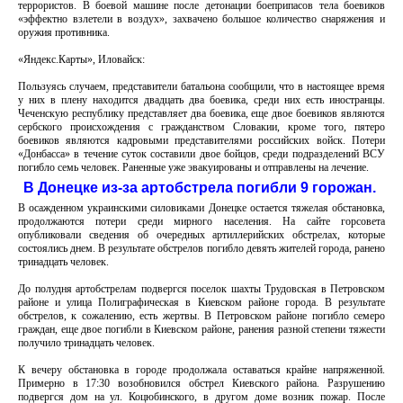
террористов. В боевой машине после детонации боеприпасов тела боевиков
«эффектно взлетели в воздух», захвачено большое количество снаряжения и
оружия противника.
«Яндекс.Карты», Иловайск:
Пользуясь случаем, представители батальона сообщили, что в настоящее время
у них в плену находится двадцать два боевика, среди них есть иностранцы.
Чеченскую республику представляет два боевика, еще двое боевиков являются
сербского происхождения с гражданством Словакии, кроме того, пятеро
боевиков являются кадровыми представителями российских войск. Потери
«Донбасса» в течение суток составили двое бойцов, среди подразделений ВСУ
погибло семь человек. Раненные уже эвакуированы и отправлены на лечение.
В Донецке из-за артобстрела погибли 9 горожан.
В осажденном украинскими силовиками Донецке остается тяжелая обстановка,
продолжаются потери среди мирного населения. На сайте горсовета
опубликовали сведения об очередных артиллерийских обстрелах, которые
состоялись днем. В результате обстрелов погибло девять жителей города, ранено
тринадцать человек.
До полудня артобстрелам подвергся поселок шахты Трудовская в Петровском
районе и улица Полиграфическая в Киевском районе города. В результате
обстрелов, к сожалению, есть жертвы. В Петровском районе погибло семеро
граждан, еще двое погибли в Киевском районе, ранения разной степени тяжести
получило тринадцать человек.
К вечеру обстановка в городе продолжала оставаться крайне напряженной.
Примерно в 17:30 возобновился обстрел Киевского района. Разрушению
подвергся дом на ул. Коцюбинского, в другом доме возник пожар. После