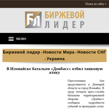
Поиск по сайту »
МЕНЮ
Биржевой лидер
Новости Мира
Новости СНГ
»
»
Украина
»
В Иловайске батальон «Донбасс» отбил танковую
атаку
Ожесточенные бои
продолжаются в Донецкой
области за город Иловайск. В
среду вечером пресс-служба
батальона территориальной
обороны «Донбасс»
сообщила подробности
событий за прошедшие сутки.