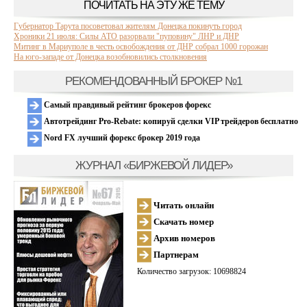
ПОЧИТАТЬ НА ЭТУ ЖЕ ТЕМУ
Губернатор Тарута посоветовал жителям Донецка покинуть город
Хроники 21 июля: Силы АТО разорвали "пуповину" ЛНР и ДНР
Митинг в Мариуполе в честь освобождения от ДНР собрал 1000 горожан
На юго-западе от Донецка возобновились столкновения
РЕКОМЕНДОВАННЫЙ БРОКЕР №1
Самый правдивый рейтинг брокеров форекс
Автотрейдинг Pro-Rebate: копируй сделки VIP трейдеров бесплатно
Nord FX лучший форекс брокер 2019 года
ЖУРНАЛ «БИРЖЕВОЙ ЛИДЕР»
Читать онлайн
Скачать номер
Архив номеров
Партнерам
Количество загрузок: 10698824