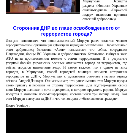
Мариуполя. Эксперты
раздела «Новости Украины»
онлайн-журнала «Биржевой
лидер» выяснили причины
опасений добровольца.
Сторонник ДНР во главе освобожденного от
террористов города?
Дзиндзя напоминает, что новоназначенный Моргун ранее являлся членом
террористической организации «Донецкая народная республика». Параллельно с
этим доброволец батальона «Азов» напоминает, что сейчас сотрудники
Нацгвардии, борцы ВС Украины и добровольческих батальонов гибнут в зоне
АТО из-за противостояния именно с этими террористами. И в результате
упорной борьбы украинских военных очищаются города от террористов, где
сейчас творятся непонятные вещи. И самое важное, что в одном из этих
городов, в Мариуполе, главой городской милиции назначен «сторонник
террористов из ДНР», Моргун, как с удивлением отмечает участник отряда
«Азов» Андрей Дзиндзя. Он напоминает, что ранее именно этот Моргун предал
свою присягу и перешел на сторону террористов. Для подтверждения своих
слов Моргун выложил в сети видеоролик, в котором предатель родины Моргун
предстал в моменты пресс-конференции, состоявшейся три месяца назад. Там
этот Моргун выступал за ДНР и что-то говорил о «безопасности граждан».
Видео Youtube :