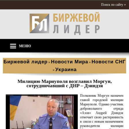
Поиск по сайту »
МЕНЮ
Биржевой лидер
Новости Мира
Новости СНГ
»
»
Украина
»
Милицию Мариуполя возглавил Моргун,
сотрудничавший с ДНР – Дзиндзя
Полковник Моргун назначен
главой городской милиции
Мариуполя. Однако участник
добровольного отряда
«Азов» Андрей Дзиндзя
отмечает свою растерянность
в связи с новым назначением
руководителя милиции