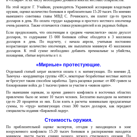
и «Альфы». К их числу необходимо добавить многих местных сепаратистов.
На этой неделе Г. Учайкин, руководитель Украинской ассоциации владельцев
оружия, оценил количество боевиков в приблизительно 15-20 тысяч. По мнению
нынешнего советника главы МВД С. Речинского, им платят где-то триста
долларов в день. Но оплата «труда» кадыровца и простого местного ополченца
очень разнится. Также отличаются ставки руководителей и их рядовых бойцов.
Если предположить, что ополченцам в среднем «начисляется» около двухсот
долларов, то содержание 15 000 боевиков сейчас обходится в 3 миллиона
долларов в день. По подсчету, с начала апреля, учитывая постоянно
возрастающее количество ополченцев, им выплатили минимум 45 миллионов
долларов. К этой сумме необходимо добавить премиальные за убийства,
похищения, сбитые вертолеты и т. п.
«Мирные» протестующие.
Отдельной статьей затрат является оплата т. н. митингующих. По мнению Д.
Тымчука - координатора группы «ИС», некоторые безработные местные жители
не брезгуют таким способом заработка. Здесь расценки разные: от 400 гривен за
блокирование войск до 1 тысячи гривен за участие в «живом щите».
По нынешним оценкам, за время данного конфликта в восточных областях
привлечено было не менее 10 тысяч человек. Бесплатно выходили на митинги
где-то 20 процентов из них. Если взять в расчеты минимально предлагаемые
суммы, то «труд» митингующих стоил 300 тысяч долларов, как передают
специалисты издания «Биржевой лидер».
Стоимость оружия.
По приблизительной оценке экспертов, сегодня у находящихся в зоне
вооруженного конфликта 15-20 тысяч боевиков в распоряжении находится
минимум двести тысяч единиц разного легкого стрелкового оружия. По