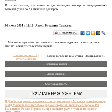
Из этого следует, что только за два последних месяца на спецподготовку
боевиков ушло до 2,4 миллиона долларов.
06 июня 2014 г. 12:18
Автор:
Виталина Тарасова
Поделиться…
Мнение автора может не совпадать с мнением редакции. Если у Вас иное
мнение напишите его в комментариях.
comments powered by
Возник вопрос по теме статьи - Задать вопрос »
HyperComments
« Предыдущая новость «
» Архив категории «
» Следующая новость »
ПОЧИТАТЬ НА ЭТУ ЖЕ ТЕМУ
В Донбассе террористы в панике от потерь и просят у Москвы срочной помощи
МИД Украины заявляет об очередном нарушении границы со стороны РФ
Без влияния России Украина быстро стабилизирует ситуацию на востоке