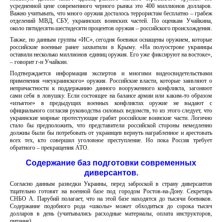
усредненной цене современного черного рынка это 400 миллионов долларов.
Важно учитывать, что много оружия досталось террористам бесплатно – грабеж
отделений МВД, СБУ, украинских воинских частей. По оценкам Учайкина,
около пятидесяти-шестидесяти процентов оружия – российского происхождения.
Также, по данным группы «ИС», сегодня боевики оснащены оружием, которые
российские военные ранее захватили в Крыму. «На полуострове украинцы
оставили несколько миллионов единиц оружия. Его уже фиксируют на востоке»,
– говорит г-н Учайкин.
Подтверждается информация экспертов и многими видеосвидетельствами
применения «неукраинского» оружия. Российские власти, которые заявляют о
непричастности к поддержанию данного вооруженного конфликта, загоняют
сами себя в ловушку. Если состоящее на балансе армии или каким-то образом
«изъятое» в предыдущих военных конфликтах оружие не выдают с
официального согласия руководства силовых ведомств, то из этого следует, что
украинские мирные протестующие грабят российские воинские части. Логично
стало бы предположить, что представители российской стороны немедленно
должны были бы потребовать от украинцев вернуть награбленное и арестовать
всех тех, кто совершил уголовное преступление. Но пока Россия требует
обратного – прекращения АТО.
Содержание баз подготовки современных
диверсантов.
Согласно данным разведки Украины, перед заброской в страну диверсантов
тщательно готовят на военной базе под городом Ростов-на-Дону. Секретарь
СНБО А. Парубий полагает, что на этой базе находятся до тысячи боевиков.
Содержание подобного рода «школы» может обходиться до сорока тысяч
долларов в день (учитывались расходные материалы, оплата инструкторов,
питание).