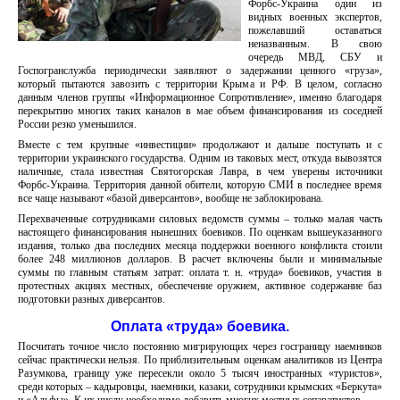
Форбс-Украина один из
видных военных экспертов,
пожелавший оставаться
неназванным. В свою
очередь МВД, СБУ и
Госпогранслужба периодически заявляют о задержании ценного «груза»,
который пытаются завозить с территории Крыма и РФ. В целом, согласно
данным членов группы «Информационное Сопротивление», именно благодаря
перекрытию многих таких каналов в мае объем финансирования из соседней
России резко уменьшился.
Вместе с тем крупные «инвестиции» продолжают и дальше поступать и с
территории украинского государства. Одним из таковых мест, откуда вывозятся
наличные, стала известная Святогорская Лавра, в чем уверены источники
Форбс-Украина. Территория данной обители, которую СМИ в последнее время
все чаще называют «базой диверсантов», вообще не заблокирована.
Перехваченные сотрудниками силовых ведомств суммы – только малая часть
настоящего финансирования нынешних боевиков. По оценкам вышеуказанного
издания, только два последних месяца поддержки военного конфликта стоили
более 248 миллионов долларов. В расчет включены были и минимальные
суммы по главным статьям затрат: оплата т. н. «труда» боевиков, участия в
протестных акциях местных, обеспечение оружием, активное содержание баз
подготовки разных диверсантов.
Оплата «труда» боевика.
Посчитать точное число постоянно мигрирующих через госграницу наемников
сейчас практически нельзя. По приблизительным оценкам аналитиков из Центра
Разумкова, границу уже пересекли около 5 тысяч иностранных «туристов»,
среди которых – кадыровцы, наемники, казаки, сотрудники крымских «Беркута»