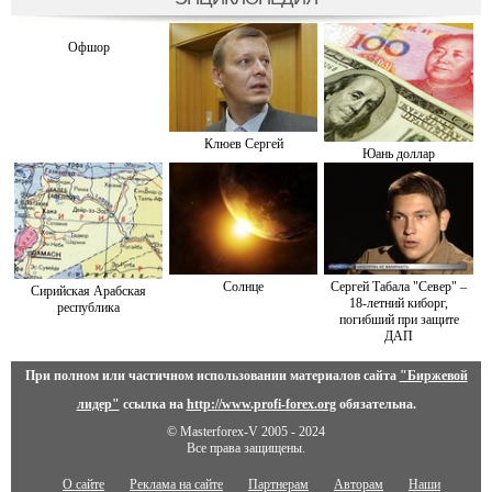
Офшор
Клюев Сергей
Юань доллар
Солнце
Сергей Табала "Север" –
Сирийская Арабская
18-летний киборг,
республика
погибший при защите
ДАП
При полном или частичном использовании материалов сайта
"Биржевой
лидер"
ссылка на
http://www.profi-forex.org
обязательна.
© Masterforex-V 2005 - 2024
Все права защищены.
О сайте
Реклама на сайте
Партнерам
Авторам
Наши