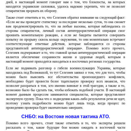
дней, в настоящий момент говорит нам о том, что блокпосты, на которых
находятся украинские силовики, удалось надежно укрепить, что не позволит
сепаратистам прорвать их оборону.
Также стоит отметить и то, что Селезнев обратил внимание на следующий факт:
«Если же вы проведете статистику за последние несколько суток, то она сможет
вам продемонстрировать то, что на любые вызовы, которые наблюдались со
стороны сепаратистов, личный состав антитеррористической операции смог
проявить моментальную реакцию, а если же бандиты пытаются совершить
попытку по прорыву сквозь кольцо окружения, то они моментально встречают
соответствующие ответные действия, которые наблюдаются со стороны
представителей антитеррористической операции». Помимо всего прочего,
Селезнев подчеркивает и то, что главной целью антитеррористической операции
является обеспечение сохранности жизни и здоровья людей, которым в
настоящий момент приходится находиться в восточных регионах государства.
Если же поднимать разговор о гибели военнослужащих Украины, которые
находились под Волновахой, то тут Селезнев заявил о том, что для того, чтобы
можно было выяснить все обстоятельства произошедшего конфликта,
необходимо будет провести более тщательную проверку всех нюансов, что
позволит разораться в том, кто именно виноват в этой трагедии, а также и то,
возможно было бы сделать так, чтобы избежать подобной участи. В настоящий
момент дынным процессом занимаются специалисты, которые представляют
экспертную группу. Пока что о подведении каких-либо результатов речи не идет,
поэтому узнать подробности можно будет лишь тогда, когда процесс по
проведению проверки будет окончательно завершен.
СНБО: на Востоке новая тактика АТО.
Помимо всего прочего, стоит также отметить и то, что эксперты решили
рассказать о том, какие будущие бои можно ожидать в восточной части