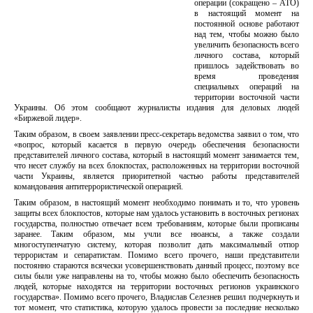
операции (сокращено – АТО)
в настоящий момент на
постоянной основе работают
над тем, чтобы можно было
увеличить безопасность всего
личного состава, который
пришлось задействовать во
время проведения
специальных операций на
территории восточной части
Украины. Об этом сообщают журналисты издания для деловых людей
«Биржевой лидер».
Таким образом, в своем заявлении пресс-секретарь ведомства заявил о том, что
«вопрос, который касается в первую очередь обеспечения безопасности
представителей личного состава, который в настоящий момент занимается тем,
что несет службу на всех блокпостах, расположенных на территории восточной
части Украины, является приоритетной частью работы представителей
командования антитеррористической операцией.
Таким образом, в настоящий момент необходимо понимать и то, что уровень
защиты всех блокпостов, которые нам удалось установить в восточных регионах
государства, полностью отвечает всем требованиям, которые были прописаны
заранее. Таким образом, мы учли все нюансы, а также создали
многоступенчатую систему, которая позволит дать максимальный отпор
террористам и сепаратистам. Помимо всего прочего, наши представители
постоянно стараются всячески усовершенствовать данный процесс, поэтому все
силы были уже направлены на то, чтобы можно было обеспечить безопасность
людей, которые находятся на территории восточных регионов украинского
государства». Помимо всего прочего, Владислав Селезнев решил подчеркнуть и
тот момент, что статистика, которую удалось провести за последние несколько