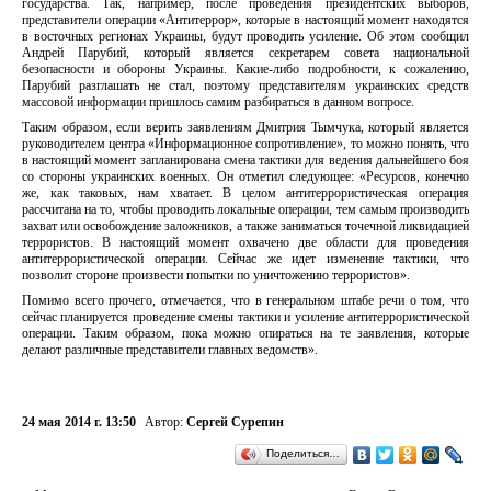
государства. Так, например, после проведения президентских выборов,
представители операции «Антитеррор», которые в настоящий момент находятся
в восточных регионах Украины, будут проводить усиление. Об этом сообщил
Андрей Парубий, который является секретарем совета национальной
безопасности и обороны Украины. Какие-либо подробности, к сожалению,
Парубий разглашать не стал, поэтому представителям украинских средств
массовой информации пришлось самим разбираться в данном вопросе.
Таким образом, если верить заявлениям Дмитрия Тымчука, который является
руководителем центра «Информационное сопротивление», то можно понять, что
в настоящий момент запланирована смена тактики для ведения дальнейшего боя
со стороны украинских военных. Он отметил следующее: «Ресурсов, конечно
же, как таковых, нам хватает. В целом антитеррористическая операция
рассчитана на то, чтобы проводить локальные операции, тем самым производить
захват или освобождение заложников, а также заниматься точечной ликвидацией
террористов. В настоящий момент охвачено две области для проведения
антитеррористической операции. Сейчас же идет изменение тактики, что
позволит стороне произвести попытки по уничтожению террористов».
Помимо всего прочего, отмечается, что в генеральном штабе речи о том, что
сейчас планируется проведение смены тактики и усиление антитеррористической
операции. Таким образом, пока можно опираться на те заявления, которые
делают различные представители главных ведомств».
24 мая 2014 г. 13:50
Автор:
Сергей Сурепин
Поделиться…