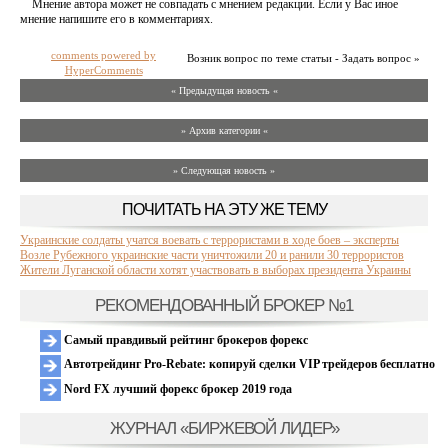
Мнение автора может не совпадать с мнением редакции. Если у Вас иное
мнение напишите его в комментариях.
comments powered by
Возник вопрос по теме статьи - Задать вопрос »
HyperComments
« Предыдущая новость «
» Архив категории «
» Следующая новость »
ПОЧИТАТЬ НА ЭТУ ЖЕ ТЕМУ
Украинские солдаты учатся воевать с террористами в ходе боев – эксперты
Возле Рубежного украинские части уничтожили 20 и ранили 30 террористов
Жители Луганской области хотят участвовать в выборах президента Украины
РЕКОМЕНДОВАННЫЙ БРОКЕР №1
Самый правдивый рейтинг брокеров форекс
Автотрейдинг Pro-Rebate: копируй сделки VIP трейдеров бесплатно
Nord FX лучший форекс брокер 2019 года
ЖУРНАЛ «БИРЖЕВОЙ ЛИДЕР»