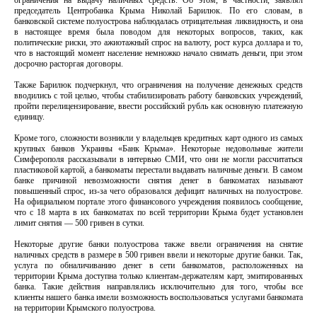
ограничения на выдачу наличных средств. Об этом, в частности, заявлял
председатель Центробанка Крыма Николай Барилюк. По его словам, в
банковской системе полуострова наблюдалась отрицательная ликвидность, и она
в настоящее время была поводом для некоторых вопросов, таких, как
политические риски, это ажиотажный спрос на валюту, рост курса доллара и то,
что в настоящий момент население немножко начало снимать деньги, при этом
досрочно расторгая договоры.
Также Барилюк подчеркнул, что ограничения на получение денежных средств
вводились с той целью, чтобы стабилизировать работу банковских учреждений,
пройти перелицензирование, ввести российский рубль как основную платежную
единицу.
Кроме того, сложности возникли у владельцев кредитных карт одного из самых
крупных банков Украины «Банк Крыма». Некоторые недовольные жители
Симферополя рассказывали в интервью СМИ, что они не могли рассчитаться
пластиковой картой, а банкоматы перестали выдавать наличные деньги. В самом
банке причиной невозможности снятия денег в банкоматах называют
повышенный спрос, из-за чего образовался дефицит наличных на полуострове.
На официальном портале этого финансового учреждения появилось сообщение,
что с 18 марта в их банкоматах по всей территории Крыма будет установлен
лимит снятия — 500 гривен в сутки.
Некоторые другие банки полуострова также ввели ограничения на снятие
наличных средств в размере в 500 гривен ввели и некоторые другие банки. Так,
услуга по обналичиванию денег в сети банкоматов, расположенных на
территории Крыма доступна только клиентам-держателям карт, эмитированных
банка. Такие действия направлялись исключительно для того, чтобы все
клиенты нашего банка имели возможность воспользоваться услугами банкомата
на территории Крымского полуострова.