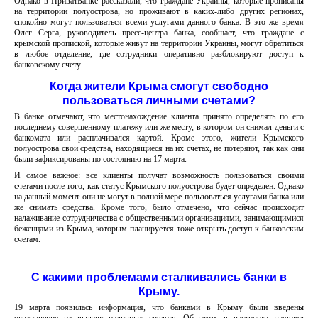
Однако в ПриватБанке рассказали, что граждане Украины, которые прописаны
на территории полуострова, но проживают в каких-либо других регионах,
спокойно могут пользоваться всеми услугами данного банка. В это же время
Олег Серга, руководитель пресс-центра банка, сообщает, что граждане с
крымской пропиской, которые живут на территории Украины, могут обратиться
в любое отделение, где сотрудники оперативно разблокируют доступ к
банковскому счету.
Когда жители Крыма смогут свободно
пользоваться личными счетами?
В банке отмечают, что местонахождение клиента принято определять по его
последнему совершенному платежу или же месту, в котором он снимал деньги с
банкомата или расплачивался картой. Кроме этого, жители Крымского
полуострова свои средства, находящиеся на их счетах, не потеряют, так как они
были зафиксированы по состоянию на 17 марта.
И самое важное: все клиенты получат возможность пользоваться своими
счетами после того, как статус Крымского полуострова будет определен. Однако
на данный момент они не могут в полной мере пользоваться услугами банка или
же снимать средства. Кроме того, было отмечено, что сейчас происходит
налаживание сотрудничества с общественными организациями, занимающимися
беженцами из Крыма, которым планируется тоже открыть доступ к банковским
счетам.
С какими проблемами сталкивались банки в
Крыму.
19 марта появилась информация, что банками в Крыму были введены