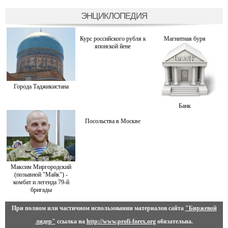
ЭНЦИКЛОПЕДИЯ
Курс российского рубля к
Магнитная буря
японской йене
Города Таджикистана
Банк
Посольства в Москве
Максим Миргородский
(позывной "Майк") -
комбат и легенда 79-й
бригады
При полном или частичном использовании материалов сайта
"Биржевой
лидер"
ссылка на
http://www.profi-forex.org
обязательна.