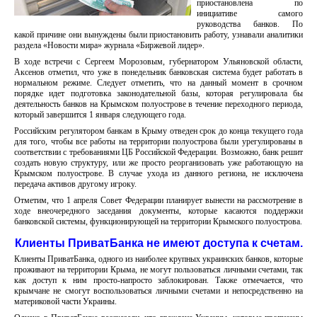
приостановлена по
инициативе самого
руководства банков. По
какой причине они вынуждены были приостановить работу, узнавали аналитики
раздела «Новости мира» журнала «Биржевой лидер».
В ходе встречи с Сергеем Морозовым, губернатором Ульяновской области,
Аксенов отметил, что уже в понедельник банковская система будет работать в
нормальном режиме. Следует отметить, что на данный момент в срочном
порядке идет подготовка законодательной базы, которая регулировала бы
деятельность банков на Крымском полуострове в течение переходного периода,
который завершится 1 января следующего года.
Российским регулятором банкам в Крыму отведен срок до конца текущего года
для того, чтобы все работы на территории полуострова были урегулированы в
соответствии с требованиями ЦБ Российской Федерации. Возможно, банк решит
создать новую структуру, или же просто реорганизовать уже работающую на
Крымском полуострове. В случае ухода из данного региона, не исключена
передача активов другому игроку.
Отметим, что 1 апреля Совет Федерации планирует вынести на рассмотрение в
ходе внеочередного заседания документы, которые касаются поддержки
банковской системы, функционирующей на территории Крымского полуострова.
Клиенты ПриватБанка не имеют доступа к счетам.
Клиенты ПриватБанка, одного из наиболее крупных украинских банков, которые
проживают на территории Крыма, не могут пользоваться личными счетами, так
как доступ к ним просто-напросто заблокирован. Также отмечается, что
крымчане не смогут воспользоваться личными счетами и непосредственно на
материковой части Украины.