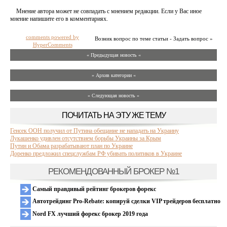
Мнение автора может не совпадать с мнением редакции. Если у Вас иное
мнение напишите его в комментариях.
comments powered by
Возник вопрос по теме статьи - Задать вопрос »
HyperComments
« Предыдущая новость «
» Архив категории «
» Следующая новость »
ПОЧИТАТЬ НА ЭТУ ЖЕ ТЕМУ
Генсек ООН получил от Путина обещание не нападать на Украину
Лукашенко удивлен отсутствием борьбы Украины за Крым
Путин и Обама разрабатывают план по Украине
Доренко предложил спецслужбам РФ убивать политиков в Украине
РЕКОМЕНДОВАННЫЙ БРОКЕР №1
Самый правдивый рейтинг брокеров форекс
Автотрейдинг Pro-Rebate: копируй сделки VIP трейдеров бесплатно
Nord FX лучший форекс брокер 2019 года