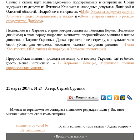
Сейчас в стране идет волна задержаний подозреваемых в сепаратизме. Среди
задержанных депутат из Луганска Клинчаев и «народные депутаты» Донецкой и
Одесской областей. Подробнее в материалах «
МВД Украины задержан депутат
Клинчаев - лидер сепаратистов Луганска
» и «
Жена Губарева заявила о расколе
сепаратистов Донбасса
».
Неспокойно и в Харькове, мэром которого является Геннадий Кернес. Несколько
дней назад в этом городе подрались активисты пророссийского митинга и члены
движения «Патриот Украины». Драка переросла в перестрелку, в результате чего
были убиты два человека, несколько человек получили ранения –
Глава
Харьковской ОГА считает беспорядки в Харькове провокацией
.
Пророссийские митинги проходят по всему юго-востоку Украины, где-то более,
где-то менее интенсивно –
В Харькове, Донецке, Мариуполе прошли
пророссийские митинги
.
21 марта 2014 г. 01:24
Автор:
Сергей Сурепин
Поделиться…
Мнение автора может не совпадать с мнением редакции. Если у Вас иное
мнение напишите его в комментариях.
comments powered by
Возник вопрос по теме статьи - Задать вопрос »
HyperComments
« Предыдущая новость «