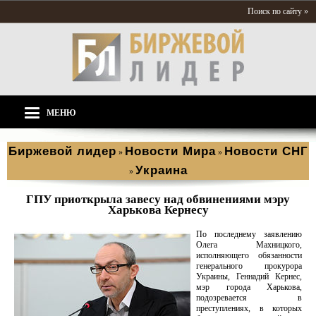
Поиск по сайту »
МЕНЮ
Биржевой лидер
Новости Мира
Новости СНГ
»
»
Украина
»
ГПУ приоткрыла завесу над обвинениями мэру
Харькова Кернесу
По последнему заявлению
Олега Махницкого,
исполняющего обязанности
генерального прокурора
Украины, Геннадий Кернес,
мэр города Харькова,
подозревается в
преступлениях, в которых