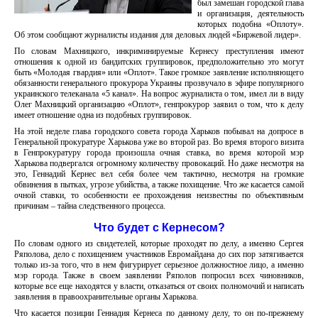
был замешан городской глава
и организация, деятельность
которых подобна «Оплоту».
Об этом сообщают журналисты издания для деловых людей «Биржевой лидер».
По словам Махницкого, инкриминируемые Кернесу преступления имеют
отношения к одной из бандитских группировок, предположительно это могут
быть «Молодая гвардия» или «Оплот». Такое громкое заявление исполняющего
обязанности генерального прокурора Украины прозвучало в эфире популярного
украинского телеканала «5 канал». На вопрос журналиста о том, имел ли в виду
Олег Махницкий организацию «Оплот», генпрокурор заявил о том, что к делу
имеет отношение одна из подобных группировок.
На этой неделе глава городского совета города Харьков побывал на допросе в
Генеральной прокуратуре Харькова уже во второй раз. Во время второго визита
в Генпрокуратуру города произошла очная ставка, во время которой мэр
Харькова подвергался огромному количеству провокаций. Но даже несмотря на
это, Геннадий Кернес вел себя более чем тактично, несмотря на громкие
обвинения в пытках, угрозе убийства, а также похищение. Что же касается самой
очной ставки, то особенности ее прохождения неизвестны по объективным
причинам – тайна следственного процесса.
Что будет с Кернесом?
По словам одного из свидетелей, которые проходят по делу, а именно Сергея
Ряполова, дело с похищением участников Евромайдана до сих пор затягивается
только из-за того, что в нем фигурирует серьезное должностное лицо, а именно
мэр города. Также в своем заявлении Ряполов попросил всех чиновников,
которые все еще находятся у власти, отказаться от своих полномочий и написать
заявления в правоохранительные органы Харькова.
Что касается позиции Геннадия Кернеса по данному делу, то он по-прежнему