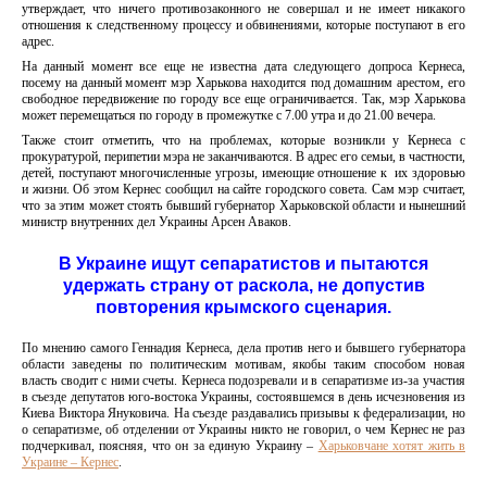
утверждает, что ничего противозаконного не совершал и не имеет никакого
отношения к следственному процессу и обвинениями, которые поступают в его
адрес.
На данный момент все еще не известна дата следующего допроса Кернеса,
посему на данный момент мэр Харькова находится под домашним арестом, его
свободное передвижение по городу все еще ограничивается. Так, мэр Харькова
может перемещаться по городу в промежутке с 7.00 утра и до 21.00 вечера.
Также стоит отметить, что на проблемах, которые возникли у Кернеса с
прокуратурой, перипетии мэра не заканчиваются. В адрес его семьи, в частности,
детей, поступают многочисленные угрозы, имеющие отношение к их здоровью
и жизни. Об этом Кернес сообщил на сайте городского совета. Сам мэр считает,
что за этим может стоять бывший губернатор Харьковской области и нынешний
министр внутренних дел Украины Арсен Аваков.
В Украине ищут сепаратистов и пытаются
удержать страну от раскола, не допустив
повторения крымского сценария.
По мнению самого Геннадия Кернеса, дела против него и бывшего губернатора
области заведены по политическим мотивам, якобы таким способом новая
власть сводит с ними счеты. Кернеса подозревали и в сепаратизме из-за участия
в съезде депутатов юго-востока Украины, состоявшемся в день исчезновения из
Киева Виктора Януковича. На съезде раздавались призывы к федерализации, но
о сепаратизме, об отделении от Украины никто не говорил, о чем Кернес не раз
подчеркивал, поясняя, что он за единую Украину –
Харьковчане хотят жить в
Украине – Кернес
.