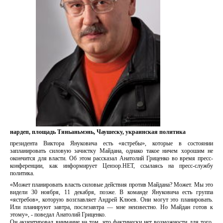
нардеп, площадь Тяньаньмэнь, Чаушеску, украинская политика
президента Виктора Януковича есть «ястребы», которые в состоянии
запланировать силовую зачистку Майдана, однако такое ничем хорошим не
окончится для власти. Об этом рассказал Анатолий Гриценко во время пресс-
конференции, как информирует Цензор.НЕТ, ссылаясь на пресс-службу
политика.
«Может планировать власть силовые действия против Майдана? Может. Мы это
видели 30 ноября, 11 декабря, позже. В команде Януковича есть группа
«ястребов», которую возглавляет Андрей Клюев. Они могут это планировать.
Или планируют завтра, послезавтра — мне неизвестно. Но Майдан готов к
этому», - поведал Анатолий Гриценко.
Он акцентировал внимание на том, что фактически нет возможности для того,