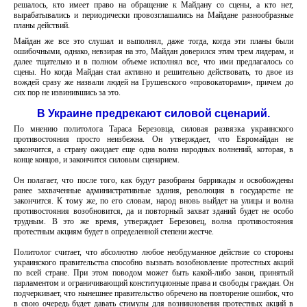
решалось, кто имеет право на обращение к Майдану со сцены, а кто нет,
вырабатывались и периодически провозглашались на Майдане разнообразные
планы действий.
Майдан же все это слушал и выполнял, даже тогда, когда эти планы были
ошибочными, однако, невзирая на это, Майдан доверился этим трем лидерам, и
далее тщательно и в полном объеме исполнял все, что ими предлагалось со
сцены. Но когда Майдан стал активно и решительно действовать, то двое из
вождей сразу же назвали людей на Грушевского «провокаторами», причем до
сих пор не извинившись за это.
В Украине предрекают силовой сценарий.
По мнению политолога Тараса Березовца, силовая развязка украинского
противостояния просто неизбежна. Он утверждает, что Евромайдан не
закончится, а страну ожидает еще одна волна народных волнений, которая, в
конце концов, и закончится силовым сценарием.
Он полагает, что после того, как будут разобраны баррикады и освобождены
ранее захваченные административные здания, революция в государстве не
закончится. К тому же, по его словам, народ вновь выйдет на улицы и волна
противостояния возобновится, да и повторный захват зданий будет не особо
трудным. В это же время, утверждает Березовец, волна противостояния
протестным акциям будет в определенной степени жестче.
Политолог считает, что абсолютно любое необдуманное действие со стороны
украинского правительства способно вызвать возобновление протестных акций
по всей стране. При этом поводом может быть какой-либо закон, принятый
парламентом и ограничивающий конституционные права и свободы граждан. Он
подчеркивает, что нынешнее правительство обречено на повторение ошибок, что
в свою очередь будет давать стимулы для возникновения протестных акций в