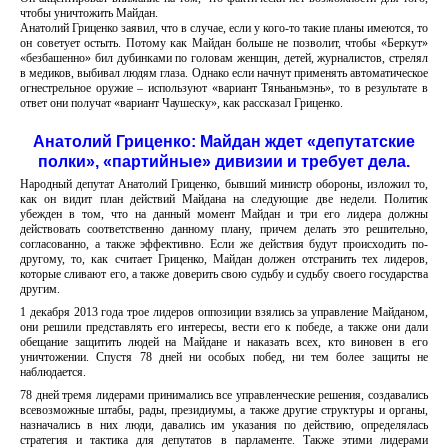
чтобы уничтожить Майдан.
Анатолий Гриценко заявил, что в случае, если у кого-то такие планы имеются, то
он советует остыть. Потому как Майдан больше не позволит, чтобы «Беркут»
«безбашенно» бил дубинками по головам женщин, детей, журналистов, стрелял
в медиков, выбивал людям глаза. Однако если начнут применять автоматическое
огнестрельное оружие – используют «вариант Тяньаньмэнь», то в результате в
ответ они получат «вариант Чаушеску», как рассказал Гриценко.
Анатолий Гриценко: Майдан ждет «депутатские
полки», «партийные» дивизии и требует дела.
Народный депутат Анатолий Гриценко, бывший министр обороны, изложил то,
как он видит план действий Майдана на следующие две недели. Политик
убежден в том, что на данный момент Майдан и три его лидера должны
действовать соответственно данному плану, причем делать это решительно,
согласованно, а также эффективно. Если же действия будут происходить по-
другому, то, как считает Гриценко, Майдан должен отстранить тех лидеров,
которые сливают его, а также доверить свою судьбу и судьбу своего государства
другим.
1 декабря 2013 года трое лидеров оппозиции взялись за управление Майданом,
они решили представлять его интересы, вести его к победе, а также они дали
обещание защитить людей на Майдане и наказать всех, кто виновен в его
уничтожении. Спустя 78 дней ни особых побед, ни тем более защиты не
наблюдается.
78 дней тремя лидерами принимались все управленческие решения, создавались
всевозможные штабы, рады, президиумы, а также другие структуры и органы,
назначались в них люди, давались им указания по действию, определялась
стратегия и тактика для депутатов в парламенте. Также этими лидерами