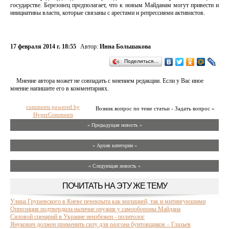
государстве. Березовец предполагает, что к новым Майданам могут привести и
инициативы власти, которые связаны с арестами и репрессиями активистов.
17 февраля 2014 г. 18:55
Автор:
Инна Большакова
Поделиться…
Мнение автора может не совпадать с мнением редакции. Если у Вас иное
мнение напишите его в комментариях.
comments powered by
Возник вопрос по теме статьи - Задать вопрос »
HyperComments
« Предыдущая новость «
» Архив категории «
» Следующая новость »
ПОЧИТАТЬ НА ЭТУ ЖЕ ТЕМУ
Улица Грушевского в Киеве перекрыта как милицией, так и митингующими
Оппозиция подтвердила наличие оружия у самообороны Майдана
Силовой сценарий в Украине неизбежен - политолог
Янукович должен применить силу для разгона бунтовщиков – Глазьев