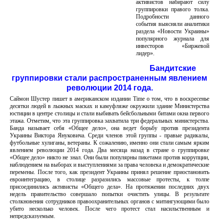
активистов набирают силу
группировки правого толка.
Подробности данного
события выясняли аналитики
раздела «Новости Украины»
популярного журнала для
инвесторов «Биржевой
лидер».
Бандитские
группировки стали распространенным явлением
революции 2014 года.
Саймон Шустер пишет в американском издании Time о том, что в воскресенье
десятки людей в лыжных масках и камуфляже окружили здание Министерства
юстиции в центре столицы и стали выбивать бейсбольными битами окна первого
этажа. Отметим, что эта группировка захватила три федеральных министерства.
Банда называет себя «Общее дело», она ведет борьбу против президента
Украины Виктора Януковича. Среди членов этой группы - правые радикалы,
футбольные хулиганы, ветераны. К сожалению, именно они стали самым ярким
явлением революции 2014 года. Два месяца назад в стране о группировке
«Общее дело» никто не знал. Они были популярны пикетами против коррупции,
наблюдением на выборах и выступлениями за права человека и демократические
перемены. После того, как президент Украины принял решение приостановить
евроинтеграцию, в столице разразились массовые протесты, к толпе
присоединились активисты «Общего дела». На протяжении последних двух
недель правительство совершало попытки очистить улицы. В результате
столкновения сотрудников правоохранительных органов с митингующими было
убито несколько человек. После чего протест стал насильственным и
непредсказуемым.