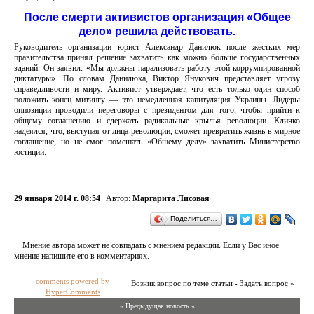
После смерти активистов организация «Общее
дело» решила действовать.
Руководитель организации юрист Александр Данилюк после жестких мер
правительства принял решение захватить как можно больше государственных
зданий. Он заявил: «Мы должны парализовать работу этой коррумпированной
диктатуры». По словам Данилюка, Виктор Янукович представляет угрозу
справедливости и миру. Активист утверждает, что есть только один способ
положить конец митингу — это немедленная капитуляция Украины. Лидеры
оппозиции проводили переговоры с президентом для того, чтобы прийти к
общему соглашению и сдержать радикальные крылья революции. Кличко
надеялся, что, выступая от лица революции, сможет превратить жизнь в мирное
соглашение, но не смог помешать «Общему делу» захватить Министерство
юстиции.
29 января 2014 г. 08:54
Автор:
Маргарита Лисовая
Поделиться…
Мнение автора может не совпадать с мнением редакции. Если у Вас иное
мнение напишите его в комментариях.
comments powered by
Возник вопрос по теме статьи - Задать вопрос »
HyperComments
« Предыдущая новость «