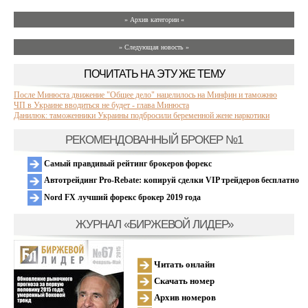
» Архив категории «
» Следующая новость »
ПОЧИТАТЬ НА ЭТУ ЖЕ ТЕМУ
После Минюста движение "Общее дело" нацелилось на Минфин и таможню
ЧП в Украине вводиться не будет - глава Минюста
Данилюк: таможенники Украины подбросили беременной жене наркотики
РЕКОМЕНДОВАННЫЙ БРОКЕР №1
Самый правдивый рейтинг брокеров форекс
Автотрейдинг Pro-Rebate: копируй сделки VIP трейдеров бесплатно
Nord FX лучший форекс брокер 2019 года
ЖУРНАЛ «БИРЖЕВОЙ ЛИДЕР»
Читать онлайн
Скачать номер
Архив номеров