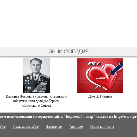
ЭНЦИКЛОПЕДИЯ
Василий Петров: украинец, потерявший
Дом-2. Главное
обе руки, стал дважды Героем
Советского Союза
ном использовании материалов сайта
"Биржевой лидер"
ссылка на
http://www.pro
айте
Реклама на сайте
Партнерам
Авторам
Наши контакты