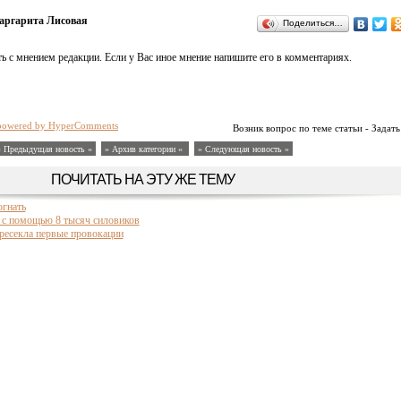
аргарита Лисовая
Поделиться…
ь с мнением редакции. Если у Вас иное мнение напишите его в комментариях.
powered by HyperComments
Возник вопрос по теме статьи - Задать
« Предыдущая новость «
» Архив категории «
» Следующая новость »
ПОЧИТАТЬ НА ЭТУ ЖЕ ТЕМУ
огнать
н с помощью 8 тысяч силовиков
ресекла первые провокации