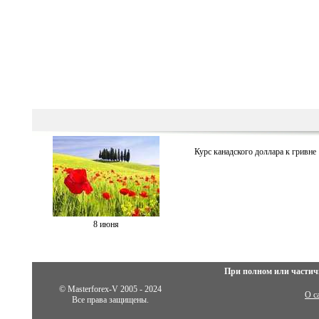
Курс канадского доллара к гривне
8 июня
При полном или частич
© Masterforex-V 2005 - 2024
О с
Все права защищены.