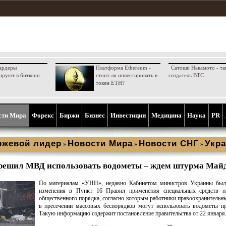
ардеры
Платформа Ethereum -
Сатоши Накамото - та
ируют в биткоин
стоит ли инвестировать в
создатель BTC
токен ETH?
сти Мира
Форекс
Биржи
Бизнес
Инвестиции
Медицина
Наука
PR
ржевой лидер
Новости Мира
Новости СНГ
Укра
»
»
»
зрешил МВД использовать водометы – ждем штурма Май
По материалам «УНН», недавно Кабинетом министров Украины был
изменения в Пункт 16 Правил применения специальных средств п
общественного порядка, согласно которым работники правоохранительн
в пресечении массовых беспорядков могут использовать водометы п
Такую информацию содержит постановление правительства от 22 января