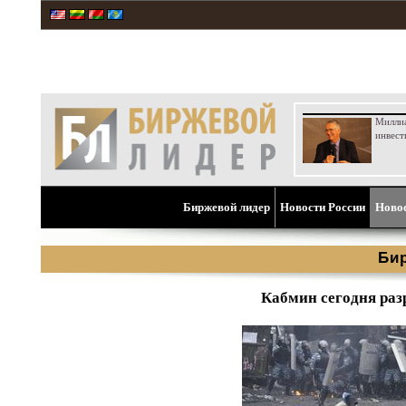
Милли
инвест
Биржевой лидер
Новости России
Ново
Би
Кабмин сегодня ра