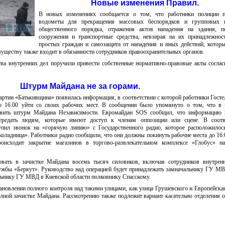
Новые изменения Правил.
В новых изменениях сообщается о том, что работники полиции 
водометы для прекращения массовых беспорядков и групповых 
общественного порядка, отражения актов нападения на здания, п
сооружения и транспортные средства, невзирая на их принадлежнос
простых граждан и самозащита от нападения и иных действий, котор
уществу также входит в обязанности сотрудников правоохранительных органов.
ва внутренних дел поручили привести собственные нормативно-правовые акты согла
Штурм Майдана не за горами.
 партии «Батькивщина» появилась информация, в соответствии с которой работники Госте
о 16.00 уйти со своих рабочих мест. В сообщении было упомянуто о том, что в 
ствить штурм Майдана Независимости. Евромайдан SOS сообщил, что информацию к
ередать людям, которые имеют доступ к членам оппозиции или сцене. В соотв
пил звонок на «горячую линию» с Государственного радио, которое расположилос
оладница». Работники радио сообщили, что они должны покинуть рабочие места до 16:
оисходит закрытие магазинов в торгово-развлекательном комплексе «Глобус» н
овать в зачистке Майдана восемь тысяч силовиков, включая сотрудников внутрен
лужбы «Беркут». Руководство над операцией будет принадлежать замначальнику ГУ М
ьнику ГУ МВД в Киевской области полковнику Спасскому.
ановлении полного контроля над такими улицами, как улица Грушевского и Европейска
лной зачистке Майдана. Рассмотрению также подлежит вариант касательно отделения 