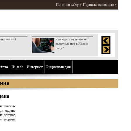
Поиск по сайту »
Подписка на новости »
инственный
Что ждать от основных
валютных пар в Новом
году?
Aвто
Hi-tech
Интернет
Энциклопедия
ина
дана
и внесены
ри охране
ых органов
ри морозе.
.