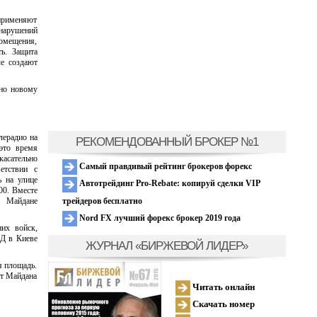
применяют
нарушений
омещения,
ть. Защита
ые создают
сно новому
лерадио на
РЕКОМЕНДОВАННЫЙ БРОКЕР №1
это время
асательно
Самый правдивый рейтинг брокеров форекс
етствии с
ь на улице
Автотрейдинг Pro-Rebate: копируй сделки VIP
00. Вместе
трейдеров бесплатно
а Майдане
Nord FX лучший форекс брокер 2019 года
них войск,
ВД в Киеве
ЖУРНАЛ «БИРЖЕВОЙ ЛИДЕР»
я площадь.
от Майдана
Читать онлайн
Скачать номер