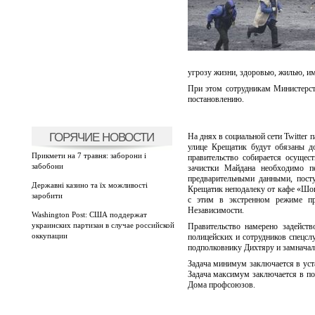
угрозу жизни, здоровью, жилью, им
При этом сотрудникам Министерст
постановлению.
ГОРЯЧИЕ НОВОСТИ
На днях в социальной сети Twitter
улице Крещатик будут обязаны д
Прикмети на 7 травня: заборони і
правительство собирается осуще
забобони
зачистки Майдана необходимо п
предварительными данными, посту
Державні казино та їх можливості
Крещатик неподалеку от кафе «Шок
заробити
с этим в экстренном режиме пр
Независимости.
Washington Post: США поддержат
украинских партизан в случае российской
Правительство намерено задейств
оккупации
полицейских и сотрудников спецс
подполковнику Дихтяру и замначал
Задача минимум заключается в уст
Задача максимум заключается в по
Дома профсоюзов.