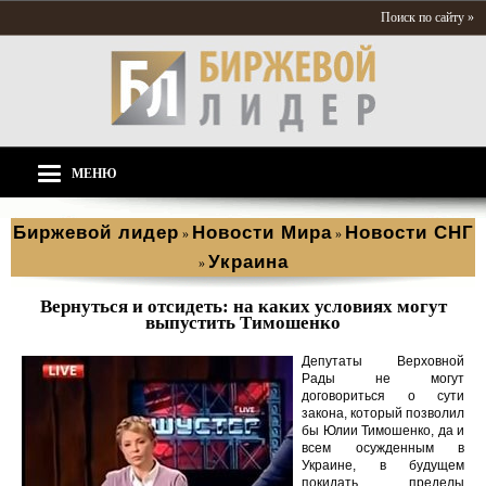
Поиск по сайту »
МЕНЮ
Биржевой лидер
Новости Мира
Новости СНГ
»
»
Украина
»
Вернуться и отсидеть: на каких условиях могут
выпустить Тимошенко
Депутаты Верховной
Рады не могут
договориться о сути
закона, который позволил
бы Юлии Тимошенко, да и
всем осужденным в
Украине, в будущем
покидать пределы