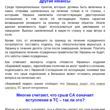
Другие нюансы
Среди принципиальных пунктов, которые должны быть включены в
закон, отправка заключенных на лечение только в те страны, с
которыми Украина заключила соответствующие двусторонние
соглашения, в том числе об экстрадиции. Нужна гарантия
возвращения уехавшего за границу на лечение обратно. Иначе
данная возможность будет использоваться для увиливания от
наказания. Выехал заключенный в какую-то страну и ищи ветра в
поле.
Кроме того, от уезжающего за границу на лечение осужденного
потребуется поставить подпись под обязательством вернуться в
Украину в течение десяти суток после завершения лечения. Платить
за зарубежное лечение осужденных правительство Украины не будет,
это заботы самих осужденных.
Как отмечают эксперты отдела «Новости Украины» издания
«Биржевой лидер», европейские политики не могут прийти к согласию,
подписывать ли с Украиной Соглашение об ассоциации, понимая при
этом, что срыв подписания в Вильнюсе может отложить решение
вопроса на несколько лет.
«Биржевой лидер» ранее сообщал, что
Украина знает, что нужно
сделать:
ЕС просит поторопиться.
Многие считают, что срыв СА означает
вступление в ТС – так ли это?
Многие, и эксперты, и политики, да и в обществе считают, что срыв подписания