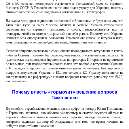
СА с ЕС означает неминуемое вступление в Таможенный союз со странами
бывшего СССР. В Таможенном союзе они видят угрозу для Украины, поэтому
считают возможный срыв подписания соглашений с ЕС катастрофой.
На самом деле, срыв подписания соглашений с Брюсселем не будет означать, что
Киев взял курс на союз Москвы, Минска и Астаны. Украина готова тесно
сотрудничать со странами Таможенного союза, приспосабливаясь под их
стандарты, чтобы не потерять огромный для себя рынок. Поэтому если Украина
примет у себя определенные положения Таможенного союза, не вступая в него,
ничего страшного не произойдет, это только бизнес и ничего личного.
Сегодня общество расколото в своей оценке необходимости вступления в какой-
либо из Союзов, поэтому без референдума вопрос о вступлении не решится. А
практически все соцопросы (проводимые на просторах Интернета не принимаем
во внимание, они необъективны) показывают, что вопрос о вступлении Украины
в ТС сегодня 50 процентов голосов жителей страны не набирает. Как впрочем, и
вопрос о вступлении Украины в ЕС, вот только в ЕС Украину пока никто не
зовет, поэтому и о референдуме с таким вопросом говорить рано (еще лет 15-20,
как минимум).
Почему власть «тормозит» решение вопроса
Тимошенко
По одной из версий власть не спешит давать добро на поездку Юлии Тимошенко
в Германию, понимая, что обратно экс-премьер в статусе осужденной уже не
вернется. Именно поэтому в законы вносят пункты о выезде только в страны, с
которыми подписан договор об экстрадиции и о том, что время лечения не
войдет в срок отбытия наказания.