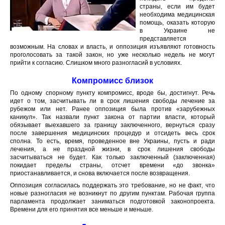
страны, если им будет
необходима медицинская
помощь, оказать которую
в Украине не
представляется
возможным. На словах и власть, и оппозиция изъявляют готовность
проголосовать за такой закон, но уже несколько недель не могут
прийти к согласию. Слишком много разногласий в условиях.
Компромисс близок
По одному спорному пункту компромисс, вроде бы, достигнут. Речь
идет о том, засчитывать ли в срок лишения свободы лечение за
рубежом или нет. Ранее оппозиция была против «зарубежных
каникул». Так назвали пункт закона от партии власти, который
обязывает выехавшего за границу заключенного, вернуться сразу
после завершения медицинских процедур и отсидеть весь срок
сполна. То есть, время, проведенное вне Украины, пусть и ради
лечения, а не праздной жизни, в срок лишения свободы
засчитываться не будет. Как только заключенный (заключенная)
покидает пределы страны, отсчет времени «до звонка»
приостанавливается, и снова включается после возвращения.
Оппозиция согласилась поддержать это требование, но не факт, что
новые разногласия не возникнут по другим пунктам. Рабочая группа
парламента продолжает заниматься подготовкой законопроекта.
Времени для его принятия все меньше и меньше.