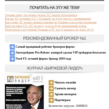
ПОЧИТАТЬ НА ЭТУ ЖЕ ТЕМУ
Украина знает, что нужно сделать: ЕС просит поторопиться
Версия: ЕС подпишет СА с Украиной, но будет тянуть с ратификацией
Как в кино: ЕС может принять решение по Украине в последнее мгновение
Киев поставит СА с ЕС на паузу, если не будет компенсаций потерь
Переговоры о вступлении Украины в ЕС могут начаться лет через 10-15
РЕКОМЕНДОВАННЫЙ БРОКЕР №1
Самый правдивый рейтинг брокеров форекс
Автотрейдинг Pro-Rebate: копируй сделки VIP трейдеров бесплатно
Nord FX лучший форекс брокер 2019 года
ЖУРНАЛ «БИРЖЕВОЙ ЛИДЕР»
Читать онлайн
Скачать номер
Архив номеров
Партнерам
Количество загрузок: 10698824