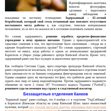
Идентифицировать налетчика
помогли фотографии,
сделанные с видеозаписи
камер наблюдения и
показанные по местному телевидению.
Задержанный – 42-летний
безработный, который свой столь отчаянный шаг поясняет отсутствием
постоянного места работы
и, как следствие, тяжелым материальным
положением, из-за чего он оказался не в состоянии оплачивать съемное жилье.
По словам задержанного,
решение ограбить кредитно-финансовое
учреждение к нему пришло внезапно
. Однако у правоохранителей есть
серьезные сомнения в том, что преступление было спонтанным – откуда же в
кармане безработного оказалось оружие? По словам задержанного, стартовый
пистолет он нашел, когда работал в одном из коммунальных предприятий
Борисполя и убирал улицы районного центра Киевской области. Кроме того,
задержанный ранее уже был осужден за аналогичное преступление.
Как сообщила Светлана Судак, пресс-секретарь прокурора Киевской области,
ранее следователи не исключали, что в ограблении банковского отделения может
быть замешан кто-то из бывших сотрудников финучреждения или их знакомый.
Однако сыщиков сразу же насторожил тот факт, что грабитель даже не пытался
скрыть свое лицо от камер видеонаблюдения. Против задержанного выдвинуто
обвинение по части 2 статьи 187 Уголовного кодекса Украины ("Разбой"),
решением суда он помещен под стражу в следственный изолятор
.
Беззащитные отделения банков
"Биржевой лидер" ранее сообщал, что 4 ноября с.г. в отделение "УкрСиббанка"
в Борисполе (Киевская область) на улице Киевский Шлях зашел неизвестный
мужчина, который
под угрозой пистолета вынудил работников финучреждения
выдать ему некоторую сумму наличными
(о размере похищенного до сих пор не