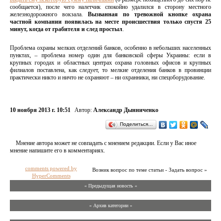
сообщается), после чего налетчик спокойно удалился в сторону местного
железнодорожного вокзала.
Вызванная по тревожной кнопке охрана
частной компании появилась на месте происшествия только спустя 25
минут, когда от грабителя и след простыл
.
Проблема охраны мелких отделений банков, особенно в небольших населенных
пунктах, – проблема номер один для банковской сферы Украины: если в
крупных городах и областных центрах охрана головных офисов и крупных
филиалов поставлена, как следует, то мелкие отделения банков в провинции
практически никто и ничто не охраняют – ни охранники, ни спецоборудование.
10 ноября 2013 г. 10:51
Автор:
Александр Дынниченко
Поделиться…
Мнение автора может не совпадать с мнением редакции. Если у Вас иное
мнение напишите его в комментариях.
comments powered by
Возник вопрос по теме статьи - Задать вопрос »
HyperComments
« Предыдущая новость «
» Архив категории «