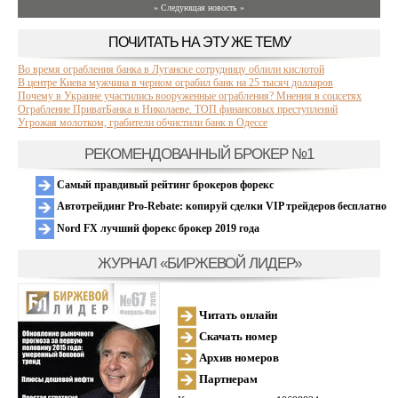
» Следующая новость »
ПОЧИТАТЬ НА ЭТУ ЖЕ ТЕМУ
Во время ограбления банка в Луганске сотрудницу облили кислотой
В центре Киева мужчина в черном ограбил банк на 25 тысяч долларов
Почему в Украине участились вооруженные ограбления? Мнения в соцсетях
Ограбление ПриватБанка в Николаеве. ТОП финансовых преступлений
Угрожая молотком, грабители обчистили банк в Одессе
РЕКОМЕНДОВАННЫЙ БРОКЕР №1
Самый правдивый рейтинг брокеров форекс
Автотрейдинг Pro-Rebate: копируй сделки VIP трейдеров бесплатно
Nord FX лучший форекс брокер 2019 года
ЖУРНАЛ «БИРЖЕВОЙ ЛИДЕР»
Читать онлайн
Скачать номер
Архив номеров
Партнерам