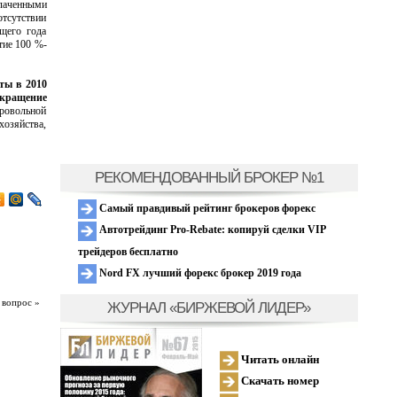
лаченными
отсутствии
щего года
тие 100 %-
ты в 2010
окращение
ровольной
хозяйства,
РЕКОМЕНДОВАННЫЙ БРОКЕР №1
Самый правдивый рейтинг брокеров форекс
Автотрейдинг Pro-Rebate: копируй сделки VIP
трейдеров бесплатно
Nord FX лучший форекс брокер 2019 года
 вопрос »
ЖУРНАЛ «БИРЖЕВОЙ ЛИДЕР»
Читать онлайн
Скачать номер