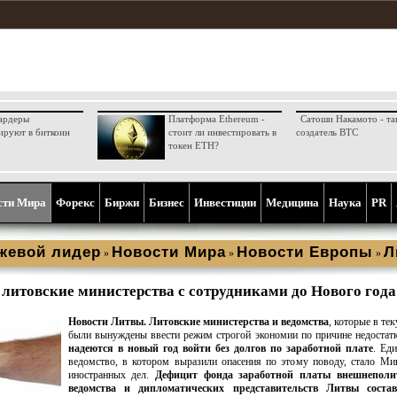
ардеры
Платформа Ethereum -
Сатоши Накамото - та
ируют в биткоин
стоит ли инвестировать в
создатель BTC
токен ETH?
сти Мира
Форекс
Биржи
Бизнес
Инвестиции
Медицина
Наука
PR
жевой лидер
Новости Мира
Новости Европы
Л
»
»
»
 литовские министерства с сотрудниками до Нового года
Новости Литвы.
Литовские министерства и ведомства
, которые в те
были вынуждены ввести режим строгой экономии по причине недостатк
надеются в новый год войти без долгов по заработной плате
. Ед
ведомство, в котором выразили опасения по этому поводу, стало Ми
иностранных дел.
Дефицит фонда заработной платы внешнеполи
ведомства и дипломатических представительств Литвы соста