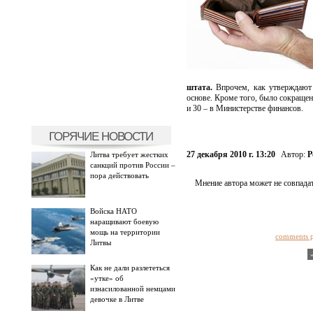
штата.
Впрочем, как утверждают 
основе. Кроме того, было сокращен
и 30 – в Министерстве финансов.
ГОРЯЧИЕ НОВОСТИ
27 декабря 2010 г. 13:20
Автор:
Р
Литва требует жестких
санкций против России –
пора действовать
Мнение автора может не совпадат
Войска НАТО
наращивают боевую
мощь на территории
comments 
Литвы
Как не дали разлететься
«утке» об
изнасилованной немцами
девочке в Литве