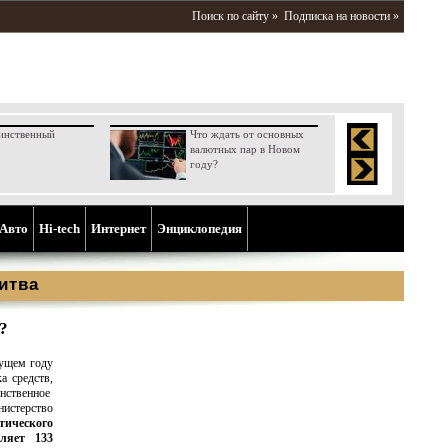
Поиск по сайту »
Подписка на новости »
инственный
Что ждать от основных
валютных пар в Новом
году?
Aвто
Hi-tech
Интернет
Энциклопедия
итва
?
кущем году
а средств,
инственное
нистерство
тического
вляет 133