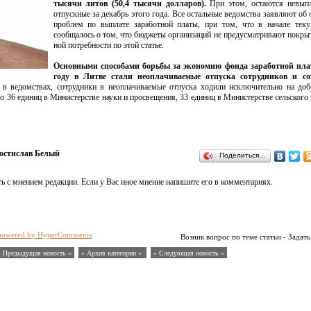
тысячи литов (50,4 тысячи долларов).
При этом, остаются невып
отпускные за декабрь этого года. Все остальные ведомства заявляют об 
проблем по выплате заработной платы, при том, что в начале теку
сообщалось о том, что бюджеты организаций не предусматривают покры
ной потребности по этой статье.
Основными способами борьбы за экономию фонда заработной пла
году в Литве стали неоплачиваемые отпуска сотрудников и с
в ведомствах, сотрудники в неоплачиваемые отпуска ходили исключительно на доб
о 36 единиц в Министерстве науки и просвещения, 33 единиц в Министерстве сельского 
остислав Белый
Поделиться…
ь с мнением редакции. Если у Вас иное мнение напишите его в комментариях.
powered by HyperComments
Возник вопрос по теме статьи - Задать
« Предыдущая новость «
» Архив категории «
» Следующая новость »