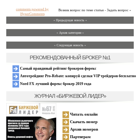
comments powered by
Возник вопрос по теме статьи - Задать вопрос »
HyperComments
« Предыдущая новость «
» Архив категории «
» Следующая новость »
РЕКОМЕНДОВАННЫЙ БРОКЕР №1
Самый правдивый рейтинг брокеров форекс
Автотрейдинг Pro-Rebate: копируй сделки VIP трейдеров бесплатно
Nord FX лучший форекс брокер 2019 года
ЖУРНАЛ «БИРЖЕВОЙ ЛИДЕР»
Читать онлайн
Скачать номер
Архив номеров
Партнерам