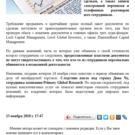
сделкам, а также записи
электронной переписки и
телефонных разговоров
всех сотрудников.
Требование предъявить в кратчайшие сроки полный пакет документов по
сделкам поступило от правоохранительных органов после того, как был
проведен обыск с изъятием документов в главных офисах трех хедж-фондов:
Loch Capital Management, Level Global Investors, а также Diamondback Capital
Management.
По данным компаний, часть из которых уже объявила о своей готовности
всецело сотрудничать со следствием,
предоставленные властями документы
не могут свидетельствовать о том, что кто-то из сотрудников персонально
обвиняется в незаконной деятельности
.
Напомним, поздним вечером 24 ноября стало известно о первом обвинении по
делу об инсайдерской торговле.
Следствие взяло под стражу Дона Чу,
сотрудника компании Primary Global Research
. По версии следователей, под
вуалью консалтинговых услуг он помогал инвесторам отыскать сотрудников
компаний, во владениях которых была недоступная для широких масс
информация.
25 ноября 2010 г. 17:47
Поделиться…
Мнение автора может не совпадать с мнением редакции. Если у Вас иное
мнение напишите его в комментариях.