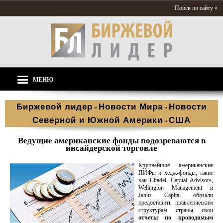
Поиск по сайту »
МЕНЮ
Биржевой лидер
Новости Мира
Новости
»
»
Северной и Южной Америки
США
»
Ведущие американские фонды подозреваются в
инсайдерской торговле
Крупнейшие американские
ПИФы и хедж-фонды, такие
как Citadel, Capital Advisors,
Wellington Management и
Janus Capital обязали
предоставить правленческим
структурам страны свои
отчеты по проводимым