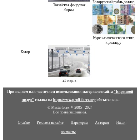
Белорусский рубль доллар
Токийская фондовая
биржа
Курс казахстанского тенге
к доллару
Котор
23 марта
При полном или частичном использовании материалов сайта
"Биржевой
лидер"
ссылка на
http://www.profi-forex.org
обязательна.
© Masterforex-V 2005 - 2024
Все права защищены.
О сайте
Реклама на сайте
Партнерам
Авторам
Наши
контакты