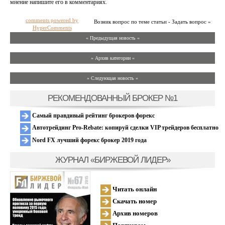
мнение напишите его в комментариях.
comments powered by
Возник вопрос по теме статьи - Задать вопрос »
HyperComments
« Предыдущая новость «
» Архив категории «
» Следующая новость »
РЕКОМЕНДОВАННЫЙ БРОКЕР №1
Самый правдивый рейтинг брокеров форекс
Автотрейдинг Pro-Rebate: копируй сделки VIP трейдеров бесплатно
Nord FX лучший форекс брокер 2019 года
ЖУРНАЛ «БИРЖЕВОЙ ЛИДЕР»
Читать онлайн
Скачать номер
Архив номеров