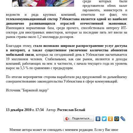
среди которых были
представители обеих палат
парламента, министерств и
ведомств и ряда крупных компаний, отметили тот факт, что
телекоммуникационный сектор Узбекистана является одной из наиболее
динамично развивающихся отраслей отечественной экономики
.
Имеющаяся нормативная база, среди прочего, способствовала интересу ИТ-
сектора для иностранных инвесторов, которые за последние пять лет ввели на
рынок страны около 1,2 миллиарда долларов.
Благодаря этому,
стало возможно широкое распространение услуг доступа
в интернет, а также существенное увеличение количества абонентов
мобильной связи
, которых на сегодняшний день в Узбекистане насчитывается
19 миллионов человек. Стабильными, как сам рынок, являются и доходы
компаний, работающих на нем: в частности, с начала текущего года их уровень
вырос на 5,5 % по сравнению с предыдущим.
По итогам мероприятия стороны выработали ряд предложений по дальнейшему
совершенствованию законодательства Узбекистана в сфере коммуникаций.
Источник "Биржевой лидер"
13 декабря 2010 г. 17:54
Автор:
Ростислав Белый
Поделиться…
Мнение автора может не совпадать с мнением редакции. Если у Вас иное