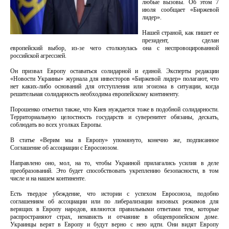
любые вызовы. Об этом 7
июля сообщает «Биржевой
лидер».
Нашей страной, как пишет ее
президент, сделан
европейский выбор, из-зе чего столкнулась она с неспровоцированной
российской агрессией.
Он призвал Европу оставаться солидарной и единой. Эксперты редакции
«Новости Украины» журнала для инвесторов «Биржевой лидер» полагают, что
нет каких-либо оснований для отступления или эгоизма в ситуации, когда
решительная солидарность необходима европейскому континенту.
Порошенко отметил также, что Киев нуждается тоже в подобной солидарности.
Территориальную целостность государств и суверенитет обязаны, дескать,
соблюдать во всех уголках Европы.
В статье «Верим мы в Европу» упомянуто, конечно же, подписанное
Соглашение об ассоциации с Евросоюзом.
Направлено оно, мол, на то, чтобы Украиной прилагались усилия в деле
преобразований. Это будет способствовать укреплению безопасности, в том
числе и на нашем континенте.
Есть твердое убеждение, что истории с успехом Евросоюза, подобно
соглашениям об ассоциации или по либерализации визовых режимов для
верящих в Европу народов, являются правильными ответами тем, которые
распространяют страх, ненависть и отчаяние в общеевропейском доме.
Украинцы верят в Европу и будут верно с нею идти. Они видят Европу