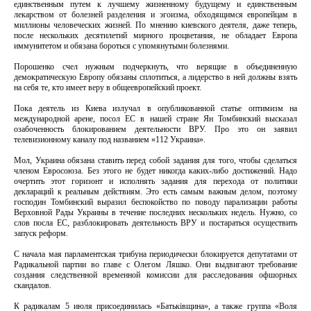
единственным путем к лучшему жизненному будущему и единственным
лекарством от болезней разделения и эгоизма, обходящимся европейцам в
миллионы человеческих жизней. По мнению киевского деятеля, даже теперь,
после нескольких десятилетий мирного процветания, не обладает Европа
иммунитетом и обязана бороться с упомянутыми болезнями.
Порошенко счел нужным подчеркнуть, что верящие в объединенную
демократическую Европу обязаны сплотиться, а лидерство в ней должны взять
на себя те, кто имеет веру в общеевропейский проект.
Пока деятель из Киева излучал в опубликованной статье оптимизм на
международной арене, посол ЕС в нашей стране Ян Томбинский высказал
озабоченность блокированием деятельности ВРУ. Про это он заявил
телевизионному каналу под названием «112 Украина».
Мол, Украина обязана ставить перед собой задания для того, чтобы сделаться
членом Евросоюза. Без этого не будет никогда каких-либо достижений. Надо
очертить этот горизонт и исполнять задания для перехода от политики
деклараций к реальным действиям. Это есть самым важным делом, поэтому
господин Томбинский выразил беспокойство по поводу парализации работы
Верховной Рады Украины в течение последних нескольких недель. Нужно, со
слов посла ЕС, разблокировать деятельность ВРУ и постараться осуществить
запуск реформ.
С начала мая парламентская трибуна периодически блокируется депутатами от
Радикальной партии во главе с Олегом Ляшко. Они выдвигают требование
создания следственной временной комиссии для расследования офшорных
скандалов.
К радикалам 5 июля присоединилась «Батьківщина», а также группа «Воля