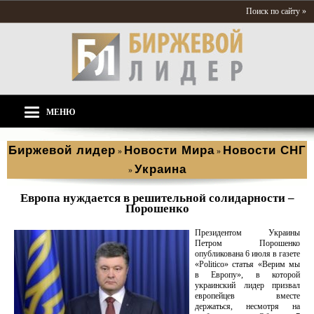
Поиск по сайту »
МЕНЮ
Биржевой лидер
Новости Мира
Новости СНГ
»
»
Украина
»
Европа нуждается в решительной солидарности –
Порошенко
Президентом Украины
Петром Порошенко
опубликована 6 июля в газете
«Politico» статья «Верим мы
в Европу», в которой
украинский лидер призвал
европейцев вместе
держаться, несмотря на