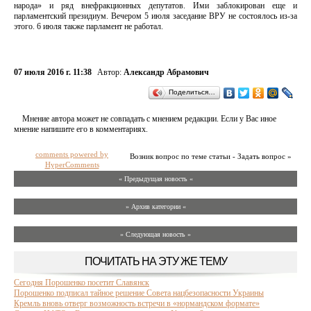
народа» и ряд внефракционных депутатов. Ими заблокирован еще и
парламентский президиум. Вечером 5 июля заседание ВРУ не состоялось из-за
этого. 6 июля также парламент не работал.
07 июля 2016 г. 11:38
Автор:
Александр Абрамович
Поделиться…
Мнение автора может не совпадать с мнением редакции. Если у Вас иное
мнение напишите его в комментариях.
comments powered by
Возник вопрос по теме статьи - Задать вопрос »
HyperComments
« Предыдущая новость «
» Архив категории «
» Следующая новость »
ПОЧИТАТЬ НА ЭТУ ЖЕ ТЕМУ
Сегодня Порошенко посетит Славянск
Порошенко подписал тайное решение Совета нацбезопасности Украины
Кремль вновь отверг возможность встречи в «нормандском формате»