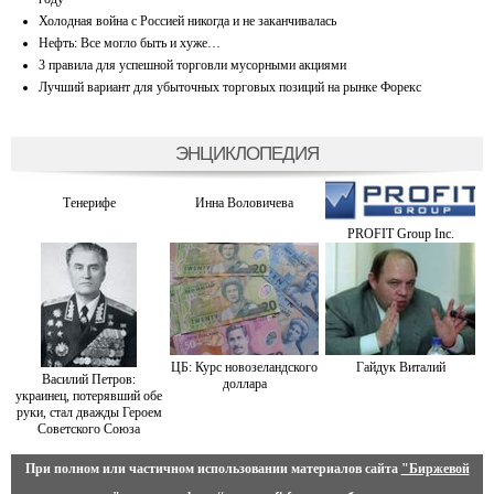
Холодная война с Россией никогда и не заканчивалась
Нефть: Все могло быть и хуже…
3 правила для успешной торговли мусорными акциями
Лучший вариант для убыточных торговых позиций на рынке Форекс
ЭНЦИКЛОПЕДИЯ
Тенерифе
Инна Воловичева
PROFIT Group Inc.
ЦБ: Курс новозеландского
Гайдук Виталий
Василий Петров:
доллара
украинец, потерявший обе
руки, стал дважды Героем
Советского Союза
При полном или частичном использовании материалов сайта
"Биржевой