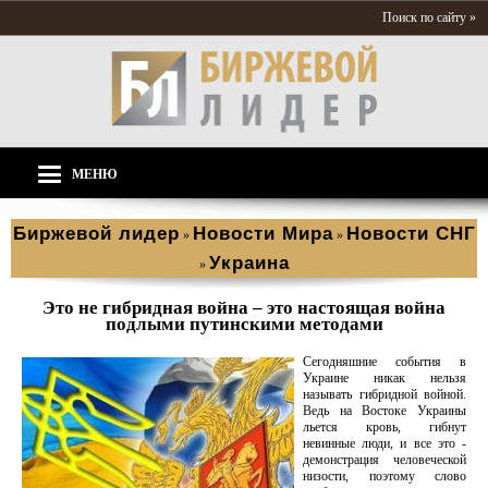
Поиск по сайту »
МЕНЮ
Биржевой лидер
Новости Мира
Новости СНГ
»
»
Украина
»
Это не гибридная война – это настоящая война
подлыми путинскими методами
Сегодняшние события в
Украине никак нельзя
называть гибридной войной.
Ведь на Востоке Украины
льется кровь, гибнут
невинные люди, и все это -
демонстрация человеческой
низости, поэтому слово