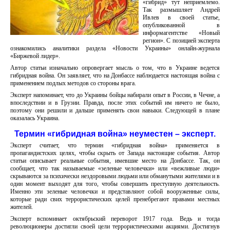
«гибрид» тут неприемлемо.
Так размышляет Андрей
Ивлев в своей статье,
опубликованной в
информагентстве «Новый
регион». С позицией эксперта
ознакомились аналитики раздела «Новости Украины» онлайн-журнала
«Биржевой лидер».
Автор статьи изначально опровергает мысль о том, что в Украине ведется
гибридная война. Он заявляет, что на Донбассе наблюдается настоящая война с
применением подлых методов со стороны врага.
Эксперт напоминает, что до Украины бойцы набирали опыт в России, в Чечне, а
впоследствии и в Грузии. Правда, после этих событий им ничего не было,
поэтому они решили и дальше применять свои навыки. Следующей в плане
оказалась Украина.
Термин «гибридная война» неуместен – эксперт.
Эксперт считает, что термин «гибридная война» применяется в
пропагандистских целях, чтобы скрыть от Запада настоящие события. Автор
статьи описывает реальные события, имевшие место на Донбассе. Так, он
сообщает, что так называемые «зеленые человечки» или «вежливые люди»
скрываются за психически нездоровыми людьми или обманутыми жителями и в
один момент выходят для того, чтобы совершить преступную деятельность.
Именно эти зеленые человечки и представляют собой вооруженные силы,
которые ради свих террористических целей пренебрегают правами местных
жителей.
Эксперт вспоминает октябрьский переворот 1917 года. Ведь и тогда
революционеры достигли своей цели террористическими акциями. Достигнув