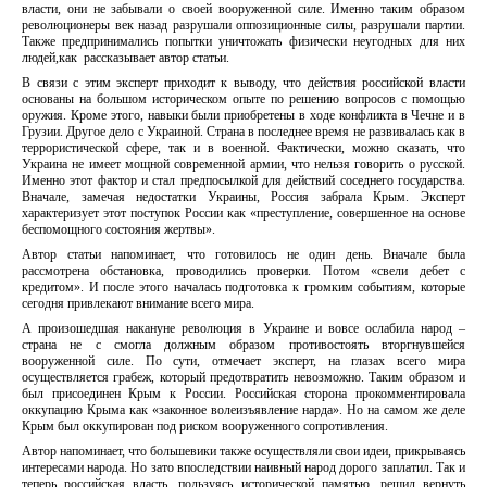
власти, они не забывали о своей вооруженной силе. Именно таким образом
революционеры век назад разрушали оппозиционные силы, разрушали партии.
Также предпринимались попытки уничтожать физически неугодных для них
людей,как рассказывает автор статьи.
В связи с этим эксперт приходит к выводу, что действия российской власти
основаны на большом историческом опыте по решению вопросов с помощью
оружия. Кроме этого, навыки были приобретены в ходе конфликта в Чечне и в
Грузии. Другое дело с Украиной. Страна в последнее время не развивалась как в
террористической сфере, так и в военной. Фактически, можно сказать, что
Украина не имеет мощной современной армии, что нельзя говорить о русской.
Именно этот фактор и стал предпосылкой для действий соседнего государства.
Вначале, замечая недостатки Украины, Россия забрала Крым. Эксперт
характеризует этот поступок России как «преступление, совершенное на основе
беспомощного состояния жертвы».
Автор статьи напоминает, что готовилось не один день. Вначале была
рассмотрена обстановка, проводились проверки. Потом «свели дебет с
кредитом». И после этого началась подготовка к громким событиям, которые
сегодня привлекают внимание всего мира.
А произошедшая накануне революция в Украине и вовсе ослабила народ –
страна не с смогла должным образом противостоять вторгнувшейся
вооруженной силе. По сути, отмечает эксперт, на глазах всего мира
осуществляется грабеж, который предотвратить невозможно. Таким образом и
был присоединен Крым к России. Российская сторона прокомментировала
оккупацию Крыма как «законное волеизъявление нарда». Но на самом же деле
Крым был оккупирован под риском вооруженного сопротивления.
Автор напоминает, что большевики также осуществляли свои идеи, прикрываясь
интересами народа. Но зато впоследствии наивный народ дорого заплатил. Так и
теперь российская власть, пользуясь исторической памятью, решил вернуть