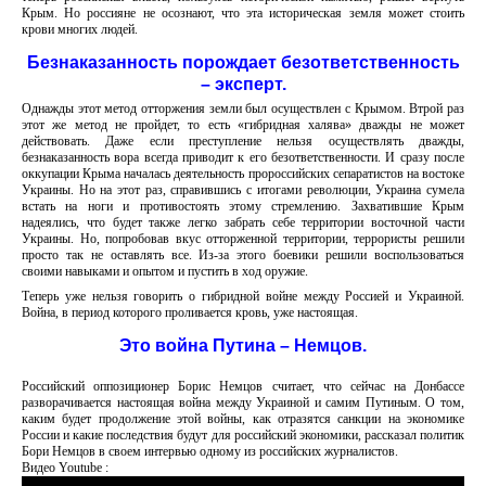
Крым. Но россияне не осознают, что эта историческая земля может стоить
крови многих людей.
Безнаказанность порождает безответственность
– эксперт.
Однажды этот метод отторжения земли был осуществлен с Крымом. Втрой раз
этот же метод не пройдет, то есть «гибридная халява» дважды не может
действовать. Даже если преступление нельзя осуществлять дважды,
безнаказанность вора всегда приводит к его безответственности. И сразу после
оккупации Крыма началась деятельность пророссийских сепаратистов на востоке
Украины. Но на этот раз, справившись с итогами революции, Украина сумела
встать на ноги и противостоять этому стремлению. Захватившие Крым
надеялись, что будет также легко забрать себе территории восточной части
Украины. Но, попробовав вкус отторженной территории, террористы решили
просто так не оставлять все. Из-за этого боевики решили воспользоваться
своими навыками и опытом и пустить в ход оружие.
Теперь уже нельзя говорить о гибридной войне между Россией и Украиной.
Война, в период которого проливается кровь, уже настоящая.
Это война Путина – Немцов.
Российский оппозиционер Борис Немцов считает, что сейчас на Донбассе
разворачивается настоящая война между Украиной и самим Путиным. О том,
каким будет продолжение этой войны, как отразятся санкции на экономике
России и какие последствия будут для российский экономики, рассказал политик
Бори Немцов в своем интервью одному из российских журналистов.
Видео Youtube :