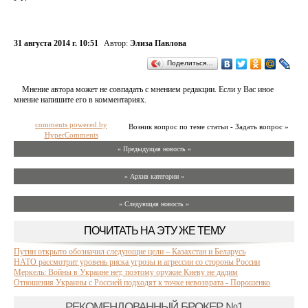
31 августа 2014 г. 10:51
Автор:
Элиза Павлова
Поделиться…
Мнение автора может не совпадать с мнением редакции. Если у Вас иное
мнение напишите его в комментариях.
comments powered by
Возник вопрос по теме статьи - Задать вопрос »
HyperComments
« Предыдущая новость «
» Архив категории «
» Следующая новость »
ПОЧИТАТЬ НА ЭТУ ЖЕ ТЕМУ
Путин открыто обозначил следующие цели – Казахстан и Беларусь
НАТО рассмотрит уровень риска угрозы и агрессии со стороны России
Меркель: Войны в Украине нет, поэтому оружие Киеву не дадим
Отношения Украины с Россией подходят к точке невозврата - Порошенко
РЕКОМЕНДОВАННЫЙ БРОКЕР №1