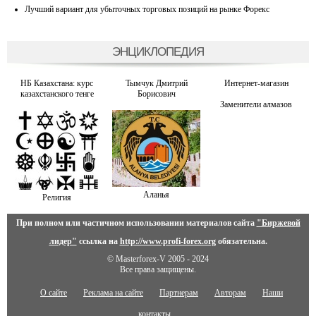
Лучший вариант для убыточных торговых позиций на рынке Форекс
ЭНЦИКЛОПЕДИЯ
НБ Казахстана: курс
Тымчук Дмитрий
Интернет-магазин
казахстанского тенге
Борисович
Заменители алмазов
Аланья
Религия
При полном или частичном использовании материалов сайта
"Биржевой
лидер"
ссылка на
http://www.profi-forex.org
обязательна.
© Masterforex-V 2005 - 2024
Все права защищены.
О сайте
Реклама на сайте
Партнерам
Авторам
Наши
контакты