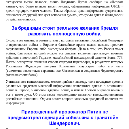
пятьдесяти тысяч человек, лично Владимир Путин сообщил на «Первом
канале», что более пятисот тысяч человек, официальная информация ОБСЕ –
двести тридцать тысяч человек. Таким образом, одна информация существенно
отличается от другой, что дает основания думать, что где-то данные были далеки
от действительности.
За бреднями стоит реальное желание Кремля
развязать полноценную войну.
Существует мнение, в соответствии с которым заявления Российской Федерации
о вероятности войны в Европе в ближайшее время нельзя назвать простым
запугиванием Европы либо очередным блефом. Дело в том, что Россия хочет
войны, благодаря которой можно все списать, включая пропаганду, военные
действия в восточной Украине, малайзийский пассажирский самолет Боинг-777.
Потом вследствие отчаяния сторон стартуют переговоры, в результате которых
Российская Федерация получит Крымский полуостров либо его часть
(возможны также такие варианты, как Севастополь и сохранение Черноморского
флота на своих базах).
Учитывая все вышесказанное, можно прийти к выводу, что в последнее время в
различных средствах массовой информации появляются данные о возможной
войне в Европе, о мировой ядерной войне, о начале Третьей мировой войны и
все в таком духе. Об этом также неоднократно заявляют высокопоставленные
российские чиновники. Однако встает вопрос: насколько правдивой является эта
информация?
Прирожденный провокатор Путин не
предусмотрел сценарий «обезьяна с гранатой» –
Шендерович.