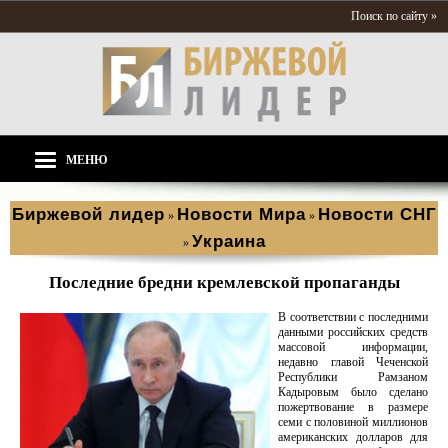
Поиск по сайту »
МЕНЮ
Биржевой лидер
Новости Мира
Новости СНГ
»
»
Украина
»
Последние бредни кремлевской пропаганды
В соответствии с последними
данными российских средств
массовой информации,
недавно главой Чеченской
Республики Рамзаном
Кадыровым было сделано
пожертвование в размере
семи с половиной миллионов
американских долларов для