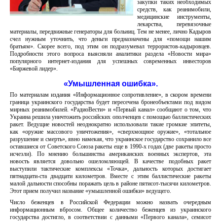
закупки таких необходимых
средств, как реанимобили,
медицинские инструменты,
лекарства, перевязочные
материалы, передвижные генераторы для больниц. Тем не менее, лично Кадыров
счел нужным уточнить, что деньги предназначены для «помощи нашим
братьям». Скорее всего, под этим он подразумевал террористов-кадыровцев.
Подробности этого вопроса выясняли аналитики раздела «Новости мира»
популярного интернет-издания для успешных современных инвесторов
«Биржевой лидер».
«Умышленная ошибка».
По материалам издания «Информационное сопротивление», в скором времени
граница украинского государства будет пересечена бронеобъектами под видом
мирных реанимобилей. «РадиоВести» и «Первый канал» сообщают о том, что
Украина решила уничтожить российских ополченцев с помощью баллистических
ракет. Ведущие новостей неоднократно использовали такие громкие эпитеты,
как «оружие массового уничтожения», «сверхмощное оружие», «тотальное
разрушение и смерть», явно намекая, что украинское государство сохранило все
оставшиеся от Советского Союза ракеты еще в 1990-х годах (две ракеты просто
исчезли). По мнению большинства американских военных экспертов, эта
новость является довольно ошеломляющей. В качестве подобных ракет
выступили тактические комплексы «Точка», дальность которых достигает
пятнадцати-ста двадцати километров. Вместе с этим баллистические ракеты
малой дальности способны поражать цель в районе пятисот-тысячи километров.
Этот прием получил название «умышленной ошибки» ведущего.
Число беженцев в Российской Федерации можно назвать очередным
информационным вбросом. Общее количество беженцев из украинского
государства достигло, в соответствии с данными «Первого канала», семисот