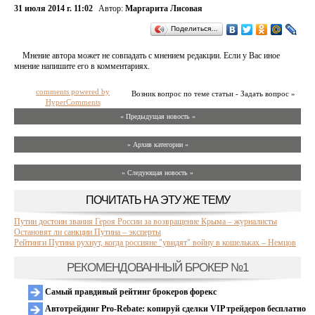
31 июля 2014 г. 11:02
Автор:
Маргарита Лисовая
Поделиться…
Мнение автора может не совпадать с мнением редакции. Если у Вас иное
мнение напишите его в комментариях.
comments powered by
Возник вопрос по теме статьи - Задать вопрос »
HyperComments
« Предыдущая новость «
» Архив категории «
» Следующая новость »
ПОЧИТАТЬ НА ЭТУ ЖЕ ТЕМУ
Путин достоин звания Героя России за возвращение Крыма – журналисты
Остановят ли санкции Путина – эксперты
Рейтинги Путина рухнут, когда россияне "увидят" войну в кошельках – Немцов
РЕКОМЕНДОВАННЫЙ БРОКЕР №1
Самый правдивый рейтинг брокеров форекс
Автотрейдинг Pro-Rebate: копируй сделки VIP трейдеров бесплатно