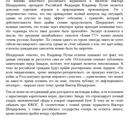
По мнению известного российского журналиста и писателя Виктора
Шендеровича, президент Российской Федерации Владимир Путин является
довольно азартным игроком и прирожденным провокатором. Он с
уверенностью считал, что ему принадлежит полный контроль над ситуацией,
однако он упустил из виду эффект «обезьяны с гранатой», который в
действительности было крайне сложно предусмотреть. Шендерович счел
нужным заметить, что только через некоторое время приходит понимание того,
что «однажды что-то такое должно было произойти». Эксперт склоняется к
мысли, что крушение малайзийского самолета «Боинг-777» можно назвать
«очень русским Локерби». По словам одного из героев эпизода, никто не хотел
гибели пассажирского самолета, однако не стоит забывать о том, что идет война,
и полеты гражданских самолетов можно было бы запретить.
Шендерович отметил, что Владимир Путин отлично понимает тот факт, что
данная ситуация не рассосется сама по себе. Отступление означает публичную
капитуляцию перед Западом, поэтому этот вариант является невозможным. К
тому же российские граждане будут крайне разочарованы своим лидером. «По
всем направлениям, кроме имперско-риторического, он проиграл вчистую, и
война за Русь-матушку против мирового супостата — единственное, что может
на какое-то время оставить его на коне, отвлечь публику от инфляционного
штопора», – выразил свою точку зрения Виктор Шендерович.
Тем не менее на сегодняшний день разгорается настоящая война, если вспомнить
о нарастающих карательных мерах, прессинге Запада, что спровоцирует полный
упадок экономической сферы и ускорит социальный бунт. К тому же не стоит
забывать про ЮКОС. В соответствии с точкой зрения журналиста Виктора
Шендеровича, у главы российского государства «теперь не остается ничего,
кроме попытки пройти между струйками».