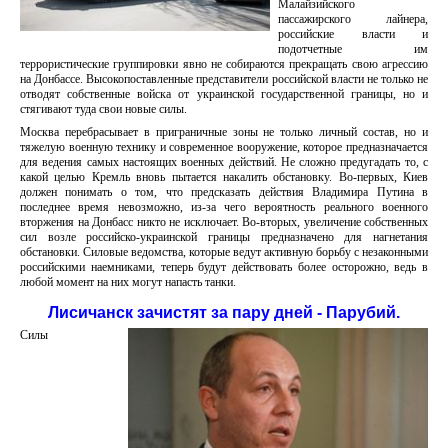
Малайзийского
пассажирского лайнера,
российские власти и
подотчетные им
террористические группировки явно не собираются прекращать свою агрессию
на Донбассе. Высокопоставленные представители российской власти не только не
отводят собственные войска от украинской государственной границы, но и
стягивают туда свои новые силы.
Москва перебрасывает в приграничные зоны не только личный состав, но и
тяжелую военную технику и современное вооружение, которое предназначается
для ведения самых настоящих военных действий. Не сложно предугадать то, с
какой целью Кремль вновь пытается накалить обстановку. Во-первых, Киев
должен понимать о том, что предсказать действия Владимира Путина в
последнее время невозможно, из-за чего вероятность реального военного
вторжения на Донбасс никто не исключает. Во-вторых, увеличение собственных
сил возле российско-украинской границы предназначено для нагнетания
обстановки. Силовые ведомства, которые ведут активную борьбу с незаконными
российскими наемниками, теперь будут действовать более осторожно, ведь в
любой момент на них могут напасть танки.
Лисичанск зачистят за пару дней - Парубий.
Силы