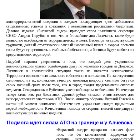
антитеррористической операции с каждым последующим днем добиваются
существенных успехов в сражениях с незаконными российскими бандитами.
Деловое издание «Биржевой лидер» приводит слова нынешнего секретаря
СНБО Андрея Парубия о том, что в ближайшие дни Лисичанск также будет
полностью освобожден от террористического гнета. Несмотря на существующие
трудности, данный стратегически важный населенный пункт в скором времени
снова будут существовать в стабильной обстановке, а боевики будут выбиты из
представленных территорий.
Парубий выразил уверенность в том, что каждый день украинским
военнослужащим удается освобождать сразу по несколько городов на Донбассе.
Лисичанск в сложившейся ситуации точно не является исключением.
Террористы осознают всю сложность собственного положения. Из-за отсутствия
сплоченности в их коллективе, зачастую наемники попросту хаотично бегут со
своих позиций сразу после того, как в город входят представители силовых
ведомств. Северодонецк и Рубежное уже освобождены от боевиков. На очереди
теперь стоит как раз Лисичанск. Данный рубеж являлся очень важным для
непосредственных участников АТО. Лично министр обороны Виталий Гелетей в
настоящий момент занимается обеспечением украинских солдат предметами
первой необходимости. Качественная помощь со стороны властей стимулирует
военнослужащих на новые подвиги.
Подмога идет силам АТО на границе и у Алчевска.
«Биржевой лидер» прекрасно осознает факт
того, что без качественной поддержки со
стороны непосредственных руководителей,