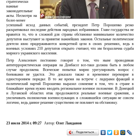
стратегически
важные
законодательные
акты. Несмотря на
более-менее
успешный исход данных событий, президент Петр Порошенко резко
раскритиковал последние действия народных избранников. Главе государства не
нравится то, что в сложной для страны обстановке минимальное количество
депутатов выступают за принятие важнейших законов. Остальные политические
деятели явно придерживаются конкретной цели в своих решениях, ведь в
военных условиях 210 депутатов открыто считают, что им безразлична судьба
мирного украинского населения.
Петр Алексеевич постоянно говорит о том, что ныне проводимая
антитеррористическая операция на Донбассе все-таки должна быть в любом
случае продолжена. Всяческие попытки мирно урегулировать вопрос с
боевиками не удастся. Это доказало также и временное перемирие в
одностороннем порядке. В то же время на встрече с лидерами фракций и
политический партий Порошенко выразил сомнение в том, что в стране в
ближайшее время нужно вводить региональное военное положение. В Донецкой
и Луганской областях итак продолжаются реальные военные сражения, а
увеличивать полномочия военнослужащих в сложившейся ситуации не совсем
логично, ведь данное решение существенно не повлияет на обстановку.
23 июля 2014 г. 09:27
Автор:
Олег Ланданов
Поделиться…