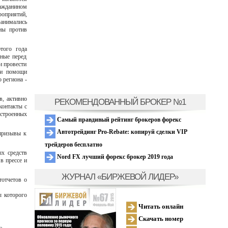
ражданином
оприятий,
анимались
ны против
того года
нные перед
и провести
ри помощи
 региона -
в, активно
РЕКОМЕНДОВАННЫЙ БРОКЕР №1
контакты с
астроенных
Самый правдивый рейтинг брокеров форекс
Автотрейдинг Pro-Rebate: копируй сделки VIP
 призывы к
трейдеров бесплатно
ых средств
Nord FX лучший форекс брокер 2019 года
в прессе и
ЖУРНАЛ «БИРЖЕВОЙ ЛИДЕР»
тотчетов о
ы которого
Читать онлайн
Скачать номер