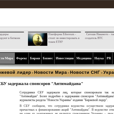
ардеры
Платформа Ethereum -
Сатоши Накамото - та
ируют в биткоин
стоит ли инвестировать в
создатель BTC
токен ETH?
сти Мира
Форекс
Биржи
Бизнес
Инвестиции
Медицина
Наука
PR
ржевой лидер
Новости Мира
Новости СНГ
Укра
»
»
»
СБУ задержала спонсоров "Антимайдана"
Сотрудники СБУ задержали лиц, которые спонсировали так н
"Антимайдан". Более подробно о задержании спонсоров "Антимайдана
журналисты раздела "Новости Украины" издания "Биржевой лидер".
В СБУ сообщили, что сотрудники ведомства осуществили задерж
причастных к финансированию акций "Антимайдана". В ведомстве отм
ни один из задержанных не является гражданином Украины – двое