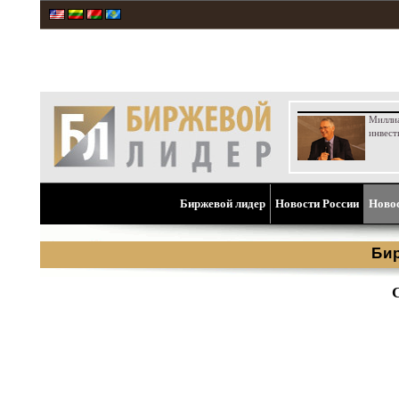
Милли
инвест
Биржевой лидер
Новости России
Ново
Би