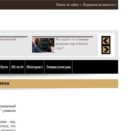
Поиск по сайту »
Подписка на новости »
инственный
Что ждать от основных
валютных пар в Новом
году?
Aвто
Hi-tech
Интернет
Энциклопедия
ина
азываемый
" узнавали
ание лиц,
етили, что
 являются