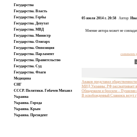
Государства
Государства. Власть
Государства. Гербы
05 июля 2014 г. 20:58
Автор:
Ива
Государства. Депутат
Государства. МВД
Мнение автора может не совпадат
Государства. Министр
Государства. Олигарх
Государства. Оппозиция
Государства. Парламент
comments 
Государства. Правительство
Государства. Суд
Государства. Флаги
Медицина
Аваков представил общественности
СНГ
МИД Украины: РФ рассматривает в
СССР. Политики. Гобачев Михаил
Обнадежили и бросили – Пушилин 
В освобожденный Славянск везут 
Украина
Украина. Города
Украина. Крым
Украина. Президент