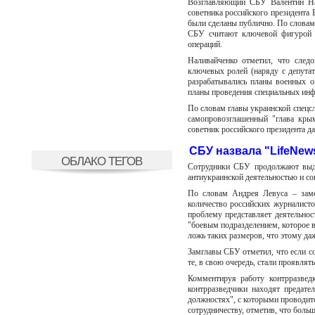
Возглавляющий СБУ Валентин Нал
советника российского президента
были сделаны публично. По словам 
СБУ считают ключевой фигурой к
операций.
Наливайченко отметил, что след
ключевых ролей (наряду с депута
разрабатывались планы военных о
планы проведения специальных ин
По словам главы украинской спецс
самопровозглашенный "глава кры
советник российского президента да
СБУ назвала "LifeNe
ОБЛАКО ТЕГОВ
Сотрудники СБУ продолжают выдв
антиукраинской деятельностью и со
По словам Андрея Левуса – заме
количество российских журналист
проблему представляет деятельнос
"боевым подразделением, которое 
ложь таких размеров, что этому да
Замглавы СБУ отметил, что если со
те, в свою очередь, стали проявля
Комментируя работу контрразвед
контрразведчики находят предате
должностях", с которыми проводитс
сотрудничеству, отметив, что боль