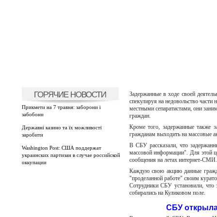
ГОРЯЧИЕ НОВОСТИ
Задержанные в ходе своей деятель
спекулируя на недовольство части
Прикмети на 7 травня: заборони і
местными сепаратистами, они заним
забобони
граждан.
Кроме того, задержанные также з
Державні казино та їх можливості
гражданам выходить на массовые ак
заробити
В СБУ рассказали, что задержанн
Washington Post: США поддержат
массовой информации". Для этой ц
украинских партизан в случае российской
сообщения на летах интернет-СМИ.
оккупации
Каждую свою акцию данные гражда
"проделанной работе" своим курато
Сотрудники СБУ установили, что 
собирались на Куликовом поле.
СБУ открыла