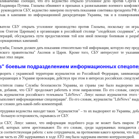
ивайченко сообщил, что его ведомство открыло уголовное дело против Сергея Г
 Владимира Путина. Глазьева обвиняют в призывах к развязыванию военного конфликт
руководителя СБУ, ведомство намерено получить показания советника президента РФ, 
ак в кампании по информационной дискредитации Украины, так и в планировани
ователи СБУ открыть уголовное производство против Глазьева, поскольку он игра
том Олегом Царевым) в организации в российской столице "злодейских сходняков", 
пераций, обсуждались пути предоставления той или иной помощи боевикам и разра
формационных кампаний.
лужбы, Глазьев должен дать показания относительно той информации, которую ему пре
мского правительства" Аксенов и Царев. Кроме того, СБУ интересуют те указания
вал этил лицам.
ws" боевым подразделением информационных спецопе
орять с украинской территории журналистов из Российской Федерации, занимающи
вершающих в Украине провокации, действуя при этом в интересах российских спецслуж
стителя главы Службы безопасности Украины, из страны уже было выдворено зна
ов, добавив, что СБУ продолжает работать в этом направлении. По его словам, сам
ть журналистов российского телеканала "LifeNews". Левус назвал журналистов этого 
выполняет информационные спецоперации". По его словам, журналисты "LifeNews" выд
же сложно дать какой-либо комментарий.
трудники ведомства находят таких "журналистов" – то их выдворяют из Украины, доба
ть большую осторожность, скрываясь от СБУ.
ки СБУ, Левус заявил, что информация подобного рода не может быть пиаром. Ра
лей, которых затем арестовывают. По его словам, среди задержанных попадаются
я соответствующая работа: с кем сотрудничали, на протяжении какого времени, что под
шая часть из 200 задержанных в ходе АТО лиц была задержана именно контрразведкой.