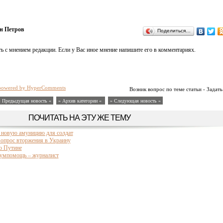
н Петров
Поделиться…
ь с мнением редакции. Если у Вас иное мнение напишите его в комментариях.
powered by HyperComments
Возник вопрос по теме статьи - Задать
« Предыдущая новость «
» Архив категории «
» Следующая новость »
ПОЧИТАТЬ НА ЭТУ ЖЕ ТЕМУ
 новую амуницию для солдат
опрос вторжения в Украину
о Путине
гумпомощь – журналист