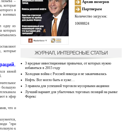
лазьева –
Архив номеров
а, которые
Партнерам
которого в
и военных
Количество загрузок:
10698824
л одну из
на которых
батывались
доставляют
, которые
ЖУРНАЛ, ИНТЕРЕСНЫЕ СТАТЬИ
3 вредные инвестиционные привычки, от которых нужно
раций.
избавиться в 2015 году
хся явной
Холодная война с Россией никогда и не заканчивалась
б.
Нефть: Все могло быть и хуже…
чительное
3 правила для успешной торговли мусорными акциями
ую большую
Лучший вариант для убыточных торговых позиций на рынке
телеканала
Форекс
ают в эфир
вив, что и
зумеется,
 люди "при
толкнуло к