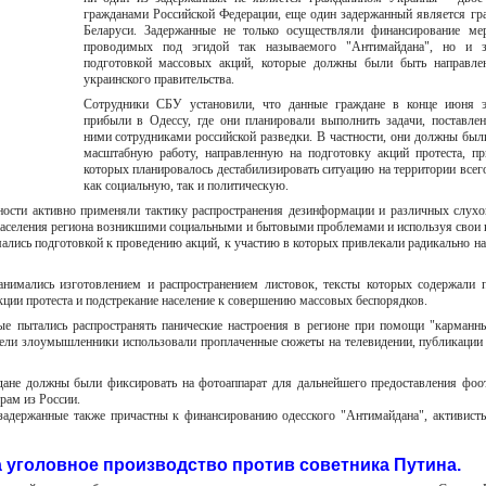
гражданами Российской Федерации, еще один задержанный является г
Беларуси. Задержанные не только осуществляли финансирование мер
проводимых под эгидой так называемого "Антимайдана", но и з
подготовкой массовых акций, которые должны были быть направле
украинского правительства.
Сотрудники СБУ установили, что данные граждане в конце июня э
прибыли в Одессу, где они планировали выполнить задачи, поставле
ними сотрудниками российской разведки. В частности, они должны был
масштабную работу, направленную на подготовку акций протеста, п
которых планировалось дестабилизировать ситуацию на территории всего
как социальную, так и политическую.
ности активно применяли тактику распространения дезинформации и различных слухо
 населения региона возникшими социальными и бытовыми проблемами и используя свои 
ались подготовкой к проведению акций, к участию в которых привлекали радикально н
анимались изготовлением и распространением листовок, тексты которых содержали
ции протеста и подстрекание население к совершению массовых беспорядков.
ые пытались распространять панические настроения в регионе при помощи "карманн
ели злоумышленники использовали проплаченные сюжеты на телевидении, публикации 
не должны были фиксировать на фотоаппарат для дальнейшего предоставления фоо
рам из России.
задержанные также причастны к финансированию одесского "Антимайдана", активист
 уголовное производство против советника Путина.