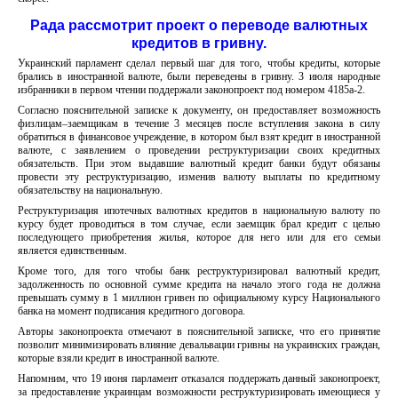
Рада рассмотрит проект о переводе валютных
кредитов в гривну.
Украинский парламент сделал первый шаг для того, чтобы кредиты, которые
брались в иностранной валюте, были переведены в гривну. 3 июля народные
избранники в первом чтении поддержали законопроект под номером 4185а-2.
Согласно пояснительной записке к документу, он предоставляет возможность
физлицам–заемщикам в течение 3 месяцев после вступления закона в силу
обратиться в финансовое учреждение, в котором был взят кредит в иностранной
валюте, с заявлением о проведении реструктуризации своих кредитных
обязательств. При этом выдавшие валютный кредит банки будут обязаны
провести эту реструктуризацию, изменив валюту выплаты по кредитному
обязательству на национальную.
Реструктуризация ипотечных валютных кредитов в национальную валюту по
курсу будет проводиться в том случае, если заемщик брал кредит с целью
последующего приобретения жилья, которое для него или для его семьи
является единственным.
Кроме того, для того чтобы банк реструктуризировал валютный кредит,
задолженность по основной сумме кредита на начало этого года не должна
превышать сумму в 1 миллион гривен по официальному курсу Национального
банка на момент подписания кредитного договора.
Авторы законопроекта отмечают в пояснительной записке, что его принятие
позволит минимизировать влияние девальвации гривны на украинских граждан,
которые взяли кредит в иностранной валюте.
Напомним, что 19 июня парламент отказался поддержать данный законопроект,
за предоставление украинцам возможности реструктуризировать имеющиеся у