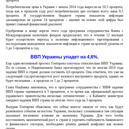
процента.
Потребительские цены в Украине с начала 2014 года выросли на 10,5 процента,
тогда как в прошлом году рост потребительских цен составил всего лишь 0,5
процента. В государственном бюджете страны показатель инфляции
запланирован на уровне 14 процентов – именно на основе этой цифры был
принят главный финансовый документ.
Одобренная в конце апреля этого года программа сотрудничества Киева с
Международным валютным фондом предполагает, что в течение 12 месяцев
будет осуществлен переход к политике инфляционного таргетирования с
последующим выведением показателя инфляции в стране на целевой уровень от
3 до 5 процентов в год.
ВВП Украины упадет на 4,6%.
Еще один негативный прогноз Гонтарева озвучила относительно ВВП Украины.
По ее словам, в Национальном банке прогнозируют, что по итогам 2014 года
падение ВВП в стране должно составить 4,6 процента. Она отметила, что уже на
следующий год прогнозируется рост валового внутреннего продукта, однако он
будет несильным – в пределах от 1 до 2 процентов.
Глава Нацбанка напомнила, что в программе сотрудничества с МВФ падение
ВВП страны оценивается в 5 процентов, в то время как официальный прогноз
украинского правительства несколько оптимистичнее – в Кабинете министров
ожидают падения ВВП страны по итогам этого года на 3 процента.
Валерия Гонтарева объяснила, что сейчас многое зависит от того, как будут
развиваться события на востоке Украины, поскольку сложившаяся там ситуация
оказывает негативное влияние на экономику Украины. Для того чтобы
восстановить экономический рост в стране и укрепить стабильность банковского
и финансового секторов, необходимо решить данный конфликт как можно
скорее.