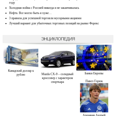
году
Холодная война с Россией никогда и не заканчивалась
Нефть: Все могло быть и хуже…
3 правила для успешной торговли мусорными акциями
Лучший вариант для убыточных торговых позиций на рынке Форекс
ЭНЦИКЛОПЕДИЯ
Канадский доллар к
Банки Европы
Mazda CX-9 – солидный
рублю
кроссовер с характером
Павел Горюк
спорткара
Аршавин Андрей