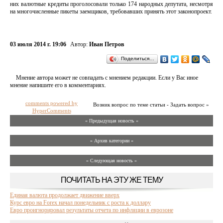
них валютные кредиты проголосовали только 174 народных депутата, несмотря
на многочисленные пикеты заемщиков, требовавших принять этот законопроект.
03 июля 2014 г. 19:06
Автор:
Иван Петров
Поделиться…
Мнение автора может не совпадать с мнением редакции. Если у Вас иное
мнение напишите его в комментариях.
comments powered by
Возник вопрос по теме статьи - Задать вопрос »
HyperComments
« Предыдущая новость «
» Архив категории «
» Следующая новость »
ПОЧИТАТЬ НА ЭТУ ЖЕ ТЕМУ
Единая валюта продолжает движение вверх
Курс евро на Forex начал понедельник с роста к доллару
Евро проигнорировал результаты отчета по инфляции в еврозоне