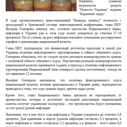
Нацбанка, узнавали
журналисты раздела
"Новости Украины" издания
"Биржевой лидер".
В ходе организованного инвесткомпанией "Конкорд капитал" телемоста с
проходящей в британской столице инвестиционной конференции, глава НБУ
Валерия Гонтарева заявила, что, согласно прогнозам Национального банка,
инфляция в Украине уже в этом году может ускориться до отметки 17-19
процентов. По ее словам, на рост инфляции повлияют повышение регулируемых
тарифов и девальвация национальной валюты.
Глава НБУ подчеркнула, что финансовый регулятор переходит к новой для
Украины политике инфляционного таргитирования и гибкого обменного курса.
Гонтарева объяснила, что не следует путать реальную конвертируемость гривны
с политикой гибкого обменного курса. Перспектива реальной конвертируемости
национальной валюты оценивается годами, а переход к политике инфляционного
таргитирования Национальный банк планирует сделать постепенным, отведя на
это примерно 12 месяцев.
Валерия Гонтарева напомнила, что политика фиксированного курса
национальной валюты, которая практиковалась в Украине ранее, периодически
приводила к тому, что курс гривны падал, причем падал резко.
Кроме того, глава Национального банка призвала не переоценивать те
преимущества, которые в результате последней девальвации национальной
валюты получат украинские экспортеры – эти преимущества будут уменьшены
за счет роста уровня инфляции.
Напомним, что в мае этого года инфляция в Украине ускорилась до отметки 3,8
процента. Для сравнения: в апреле уровень инфляции составлял 3,3 процента, в
марте инфляция в стране составляла 2,2 процента, а в феврале – всего лишь 0,6