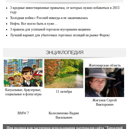
3 вредные инвестиционные привычки, от которых нужно избавиться в 2015
году
Холодная война с Россией никогда и не заканчивалась
Нефть: Все могло быть и хуже…
3 правила для успешной торговли мусорными акциями
Лучший вариант для убыточных торговых позиций на рынке Форекс
ЭНЦИКЛОПЕДИЯ
Житомирская область
Казуальные, браузерные,
11 октября
социальные и флеш игры
Жигунов Сергей
Викторович
BMW 7
Колесниченко Вадим
Васильевич
При полном или частичном использовании материалов сайта
"Биржевой