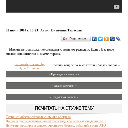
02 июля 2014 г. 10:23
Автор:
Виталина Тарасова
Поделиться…
Мнение автора может не совпадать с мнением редакции. Если у Вас иное
мнение напишите его в комментариях.
comments powered by
Возник вопрос по теме статьи - Задать вопрос »
HyperComments
« Предыдущая новость «
» Архив категории «
» Следующая новость »
ПОЧИТАТЬ НА ЭТУ ЖЕ ТЕМУ
Славянск обесточен после сильного обстрела
До последнего наемника: министр сообщил о сроках проведения АТО
Депутаты расширили список участников боевых действий в зоне АТО