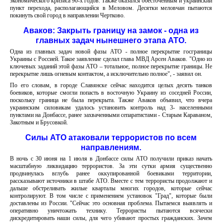
экономического кризиса 90-х годов. Также оказался обесточенным и украинский
пункт перехода, располагающийся в Меловом. Десятки меловчан пытаются
покинуть свой город в направлении Чертково.
Аваков: Закрыть границу на замок - одна из
главных задач нынешнего этапа АТО.
Одна из главных задач новой фазы АТО - полное перекрытие госграницы
Украины с Россией. Такое заявление сделал глава МВД Арсен Аваков. "Одно из
ключевых заданий этой фазы АТО – тотальное, полное перекрытие границы. Не
перекрытие лишь огневым контактом, а исключительно полное", - заявил он.
По его словам, в городе Славянске сейчас находится целых десять танков
боевиков, которые смогли попасть в восточную Украину из соседней России,
поскольку граница не была перекрыта. Также Аваков объявил, что вчера
украинским силовикам удалось установить контроль над 3- населенными
пунктами на Донбассе, ранее захваченными сепаратистами - Старым Караваном,
Закотным и Брусовкой.
Силы АТО атаковали террористов по всем
направлениям.
В ночь с 30 июня на 1 июля в Донбассе силы АТО получили приказ начать
масштабную ликвидацию террористов. За эти сутки армия существенно
продвинулась вглубь ранее оккупированной боевиками территории,
рассказывают источники в штабе АТО. Вместе с тем террористы продолжают и
дальше обстреливать жилые кварталы многих городов, которые сейчас
контролируют. В том числе с применением установок "Град", которые были
доставлены из России. "Сейчас это основная проблема. Пытаемся выявлять и
оперативно уничтожать технику. Террористы пытаются всячески
дискредитировать наши силы, для чего убивают простых гражданских. Зачем