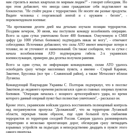
нам стрелять в жилых кварталах по мирным людям?" - говорит собеседник. Но
при этом добавляет, что иногда сами гражданские себя подставляют на
блокпостах. "Не стойте рядом с террористами. Не носите им разные продукты.
Видите человека с георгиевской лентой и с оружием - бегите", -
порекомендовали военные.
"На протяжении десяти дней мы детально изучали позиции террористов.
Поздним вечером, 30 июня, мы поступили команду возобновить операцию.
Всего за одни сутки уничтожено более 400 боевиков. Озвученную в СМИ
цифру (до 1000 убитых боевиков) подтвердить никак не могу", - отмечают
собеседники. Источники добавляют, что силы АТО имеют некоторые потери в
технике, но не уточняют ее наименований. Он также сообщили, что за сутки с
начала возобновления АТО подтверждена гибель 2-х украинских
военнослужащих, примерно два десятка получили ранения.
Всего за одни сутки, по информации командования, силам АТО удалось
освободить сразу четыре населенных пункта, а именно - Старый Караван,
Закотное, Брусовка (все три - Славянский район), а также Металлист вблизи
Луганска.
Командующий Нацгвардии Украины С. Полторак подчеркнул, что в поселке
Закотном до недавнего времени располагался один из главных опорных пунктов
боевиков. "Операция началась с мощного артиллерийского удара, во время
которого данный опорный пункт был полностью уничтожен", - рассказал он.
Кроме этого, украинским войскам удалось восстановить полноценный контроль
над погранпунктом пропуска "Должанский", что на территории Луганской
области, перекрыв таким образом, еще один большой путь снабжения
террористов из территории соседней России. Саперам удалось разминировать
территорию и несколько прилегающих дорог, обезвредив сразу пятнадцать
взрывных устройств на подъездах и непосредственно двадцать в пункте этого
самого пропуска.