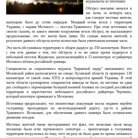
журналисты из Informator.
Обстрел внезапно начался в
час ночи, за четверть часа,
как говорят местные жители,
выпущено было до сотни снарядов. Мощный огонь велся с территории
Украины, с окраин Мелового — поселка Травневого. При этом источники не
смогли сказать, из какого именно вооружения велся обстрел, но высказывают
предположение, что это могли быть танки. По словам многих жителей, в
результате данного обстрела почти полностью была уничтожена военная часть.
Эта часть обслуживала территорию в общем радиусе до 350 километров. Вместе
с тем есть данные о том, что обстрелу в то же самое время подвергся и
небольшой поселок Журавское, располагающийся в 15 километрах от райцентра
Мелового вблизи российской границы.
Специалисты из современного журнала "Биржевой лидер" напоминают, что
Меловской район располагается на севере Луганской области (в примерно 130
километрах от самой зоны АТО) и контролируется армией Украины. В этой
части области группировок сепаратистов никогда не было, но местные не один
раз сообщали о перемещении большой военной техники по соседней российской
территории в окрестностях небольшого российского райцентра Чертково,
который вплотную примыкает к Меловому.
Источники предполагают, что неизвестные атакующие могли недавно перейти
госграницу, проходящую по железнодорожной дороге, где-то в районе
Травневого. Возможно, для обеспечения данного маневра было остановлено
движение поездов.
Местных жителей также настораживает тот факт, что несколько часов назад
погашены были огни чертковского элеватора — прилегающая к госгранице
территория погрузилась во тьму, чего ни разу не было даже во время затяжного