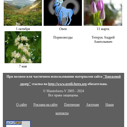
1 октября
Овен
11 марта
Порнозвезды
Тетерук Андрей
Анатольевич
7 мая
При полном или частичном использовании материалов сайта
"Биржевой
лидер"
ссылка на
http://www.profi-forex.org
обязательна.
© Masterforex-V 2005 - 2024
Все права защищены.
О сайте
Реклама на сайте
Партнерам
Авторам
Наши
контакты