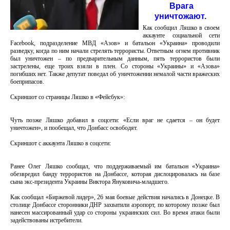
Врага
уничтожают.
Как сообщил Ляшко в своем
аккаунте социальной сети
Facebook, подразделение МВД «Азов» и батальон «Украина» проводили
разведку, когда по ним начали стрелять террористы. Ответным огнем противник
был уничтожен – по предварительным данным, пять террористов были
застрелены, еще троих взяли в плен. Со стороны «Украины» и «Азова»
погибших нет. Также депутат поведал об уничтожении немалой части вражеских
боеприпасов.
Скриншот со страницы Ляшко в «Фейсбук»:
Чуть позже Ляшко добавил в соцсети: «Если враг не сдается – он будет
уничтожен», и пообещал, что Донбасс освободят.
Скриншот с аккаунта Ляшко в соцсети:
Ранее Олег Ляшко сообщал, что поддерживаемый им батальон «Украина»
обезвредил банду террористов на Донбассе, которая дислоцировалась на базе
сына экс-президента Украины Виктора Януковича-младшего.
Как сообщал «Биржевой лидер», 26 мая боевые действия начались в Донецке. В
столице Донбассе сторонники ДНР захватили аэропорт, по которому позже был
нанесен массированный удар со стороны украинских сил. Во время атаки были
задействованы истребители.