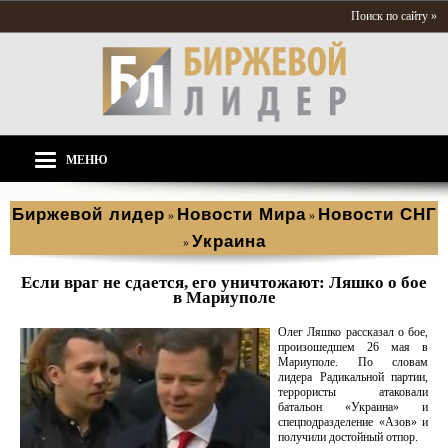
Поиск по сайту »
МЕНЮ
Биржевой лидер
Новости Мира
Новости СНГ
»
»
Украина
»
Если враг не сдается, его уничтожают: Ляшко о бое
в Мариуполе
Олег Ляшко рассказал о бое,
произошедшем 26 мая в
Мариуполе. По словам
лидера Радикальной партии,
террористы атаковали
батальон «Украина» и
спецподразделение «Азов» и
получили достойный отпор.