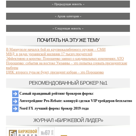
« Предыдущая новость «
» Архив категории «
» Следующая новость »
ПОЧИТАТЬ НА ЭТУ ЖЕ ТЕМУ
В Мариуполе начался бой из крупнокалиберного оружия – СМИ
МВД: в рядах украинской милиции 17 тысяч предателей
Эффективно и коротко: Порошенко заявил о кардинальных изменениях АТО
Порошенко: события на востоке Украины – это попытка сорвать президентские
выборы
ЦИК: второго тура не будет, президент избран – это Порошенко
РЕКОМЕНДОВАННЫЙ БРОКЕР №1
Самый правдивый рейтинг брокеров форекс
Автотрейдинг Pro-Rebate: копируй сделки VIP трейдеров бесплатно
Nord FX лучший форекс брокер 2019 года
ЖУРНАЛ «БИРЖЕВОЙ ЛИДЕР»