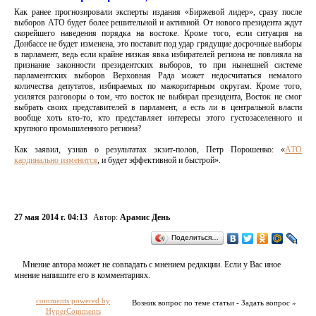
Как ранее прогнозировали эксперты издания «Биржевой лидер», сразу после
выборов АТО будет более решительной и активной. От нового президента ждут
скорейшего наведения порядка на востоке. Кроме того, если ситуация на
Донбассе не будет изменена, это поставит под удар грядущие досрочные выборы
в парламент, ведь если крайне низкая явка избирателей региона не повлияла на
признание законности президентских выборов, то при нынешней системе
парламентских выборов Верховная Рада может недосчитаться немалого
количества депутатов, избираемых по мажоритарным округам. Кроме того,
усилятся разговоры о том, что восток не выбирал президента, Восток не смог
выбрать своих представителей в парламент, а есть ли в центральной власти
вообще хоть кто-то, кто представляет интересы этого густозаселенного и
крупного промышленного региона?
Как заявил, узнав о результатах экзит-полов, Петр Порошенко: «
АТО
кардинально изменится
, и будет эффективной и быстрой».
27 мая 2014 г. 04:13
Автор:
Арамис День
Поделиться…
Мнение автора может не совпадать с мнением редакции. Если у Вас иное
мнение напишите его в комментариях.
comments powered by
Возник вопрос по теме статьи - Задать вопрос »
HyperComments